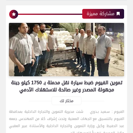
مشاركة مميزة
تموين الفيوم ضبط سيارة نقل محملة بـ 1750 كيلو جبنة
مجهولة المصدر وغير صالحة للاستهلاك الآدمي
مختار لك
الفيوم : سـعيد بـدوي شنت مديرية التموين والتجارة الداخلية بمحافظة
الفيوم بالتنسيق مع الجهات المعنية وتحت إشراف كلا من المهندس جمعه
رياضة
عبد الحفيظ وكيل وزارة التموين والتجارة الداخلية والأستاذة عبير العقبي