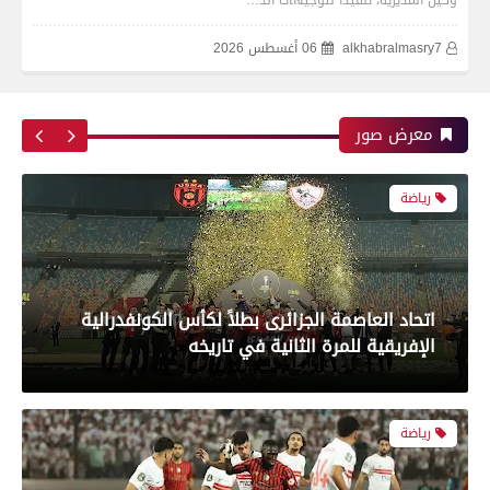
وكيل المديرية، تنفيذاً لتوجيهات الد…
alkhabralmasry7
06 أغسطس 2026
اتحاد العاصمة الجزائرى بطلاً لكأس الكونفدرالية
الإفريقية للمرة الثانية في تاريخه
معرض صور
رياضة
بعدسة الخبر المصري| شاهد أبرز لقطات الشوط
الأول لمباراة الزمالك واتحاد العاصمة الجزائري فى
نهائي كأس الكونفدرالية الإفريقية
رياضة