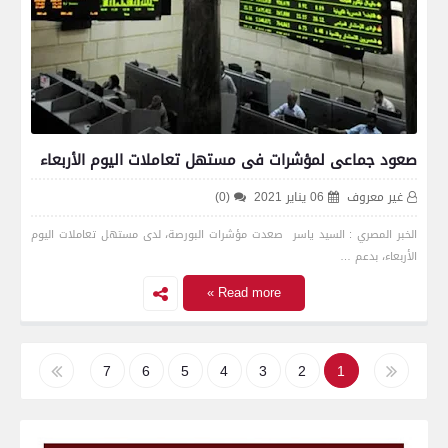
صعود جماعى لمؤشرات فى مستهل تعاملات اليوم الأربعاء
غير معروف
06 يناير 2021
(0)
الخبر المصري : السيد ياسر صعدت مؤشرات البورصة، لدى مستهل تعاملات اليوم
الأربعاء، بدعم …
Read more »
7
6
5
4
3
2
1
11
10
9
8