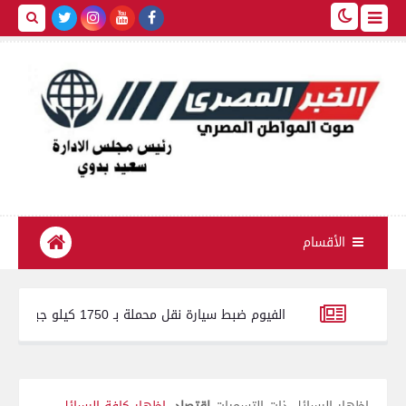
الأقسام
ل محملة بـ 1750 كيلو جبنة مجهولة المصدر وغير صالحة للاستهلاك الآدمي
بني سويف.. استحداث 65 خدمة صحية وطبية جديدة خلال عام