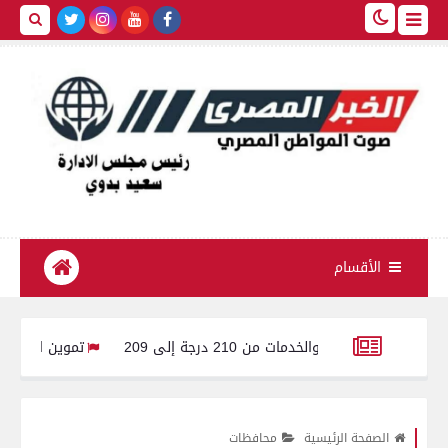
الأقسام
تموين الفيوم: ضبط سيارة محملة بـ 260 كيلو لحوم مفرومة غ
وزير الصحة والسكان يعتمد حركة مديري ووكلاء مديريات الشئ
الصفحة الرئيسية
محافظات