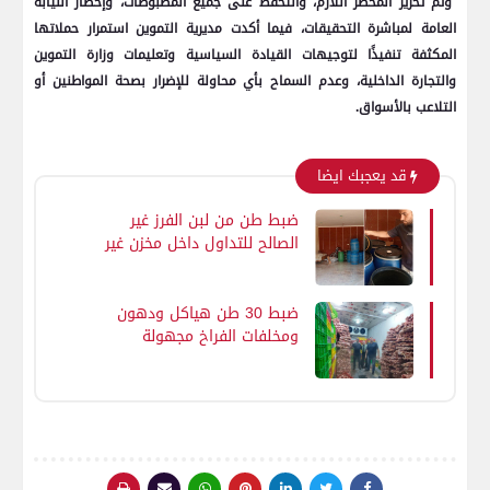
وتم تحرير المحضر اللازم، والتحفظ على جميع المضبوطات، وإخطار النيابة
العامة لمباشرة التحقيقات، فيما أكدت مديرية التموين استمرار حملاتها
المكثفة تنفيذًا لتوجيهات القيادة السياسية وتعليمات وزارة التموين
والتجارة الداخلية، وعدم السماح بأي محاولة للإضرار بصحة المواطنين أو
التلاعب بالأسواق.
قد يعجبك ايضا
ضبط طن من لبن الفرز غير
الصالح للتداول داخل مخزن غير
مرخص بالفشن فى بني سويف
ضبط 30 طن هياكل ودهون
ومخلفات الفراخ مجهولة
المصدر بالجيزة بغرض إعادة
استخدامها في صناعة المفروم
من البرجر وكفتة الفراخ