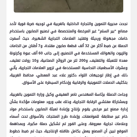
نجحت مديرية التموين والتجارة الداخلية بالغربية في توجيه ضربة قوية لأحد
مصانع “بير السلم” غير المرخصة والمتخصصة في تصنيع الصابون باستخدام
خامات مجهولة ورديئة وتقليد العلامات التجارية الشهيرة، حيث أسفرت
الحملة عن ضبط أكثر من 32 ألف قطعة صابون مقلدة، و7 أطنان من الخامات
والزيوت والهوالك المستخدمة في التصنيع، إلى جانب 60 ألف عبوة وكرتونة
معدة للتعبئة والتغليف، و200 لتر من الروائح الصناعية، و10 رولات تغليف،
وعشرات الأسطمبات النحاسية المستخدمة في تزوير العلامات التجارية، يأتي
ذلك في إطار توجيهات اللواء دكتور علاء عبد المعطي، محافظ الغربية،
بتكثيف الحملات التموينية والرقابية وإحكام السيطرة على الأسواق.
وجاءت الحملة برئاسة المهندس ناصر العفيفي وكيل وزارة التموين بالغربية،
وبمشاركة مفتشي الرقابة التجارية، وذلك عقب ورود معلومات مؤكدة بشأن
إدارة مصنع غير مرخص يقوم بإنتاج وإعادة تعبئة الصابون باستخدام مواد
خام غير مطابقة للمواصفات، وإعادة طرح المنتجات بالأسواق تحت أسماء
وعلامات تجارية معروفة. وعلى الفور تم تشكيل حملة مكبرة، وبمداهمة
الموقع تبين أن المصنع يعمل بكامل طاقته الإنتاجية، حيث تم ضبط خطوط