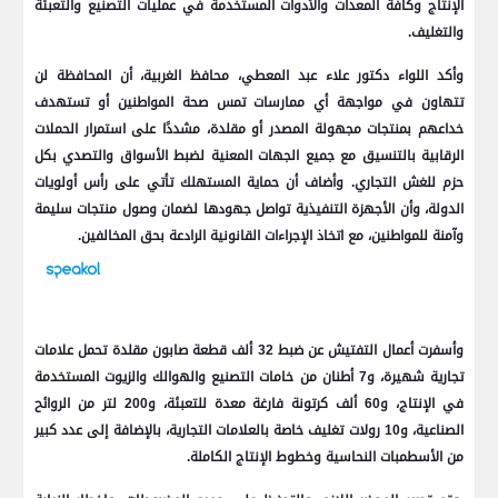
الإنتاج وكافة المعدات والأدوات المستخدمة في عمليات التصنيع والتعبئة
والتغليف.
وأكد اللواء دكتور علاء عبد المعطي، محافظ الغربية، أن المحافظة لن
تتهاون في مواجهة أي ممارسات تمس صحة المواطنين أو تستهدف
خداعهم بمنتجات مجهولة المصدر أو مقلدة، مشددًا على استمرار الحملات
الرقابية بالتنسيق مع جميع الجهات المعنية لضبط الأسواق والتصدي بكل
حزم للغش التجاري. وأضاف أن حماية المستهلك تأتي على رأس أولويات
الدولة، وأن الأجهزة التنفيذية تواصل جهودها لضمان وصول منتجات سليمة
وآمنة للمواطنين، مع اتخاذ الإجراءات القانونية الرادعة بحق المخالفين.
وأسفرت أعمال التفتيش عن ضبط 32 ألف قطعة صابون مقلدة تحمل علامات
تجارية شهيرة، و7 أطنان من خامات التصنيع والهوالك والزيوت المستخدمة
في الإنتاج، و60 ألف كرتونة فارغة معدة للتعبئة، و200 لتر من الروائح
الصناعية، و10 رولات تغليف خاصة بالعلامات التجارية، بالإضافة إلى عدد كبير
من الأسطمبات النحاسية وخطوط الإنتاج الكاملة.