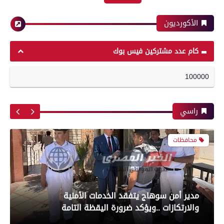
الأهلي وبيراميدز فى الدورى
الأكورديون
محافظات
رياضة
كام عدد مشتركين فيس بوك
100000
بعدسة الخبر المصري| شاهد أبرز لقطات مباراة
محافظ الفيوم يستقبل مدير مديرية الصحة الجديد
الزمالك و شباب بلوزداد الجزائري فى كأس
ويؤكد: تحسين جودة الخدمات الطبية أولوية
الكونفدرالية الإفريقية
راسي
محافظات
رياضة
مدير أمن سوهاج يتفقد الخدمات الأمنية
بعدسة الخبر المصري| شاهد أبرز لقطات مباراة
والارتكازات ..ويؤكد ضرورة اليقظة التامة
الأهلي و سيراميك فى الدورى