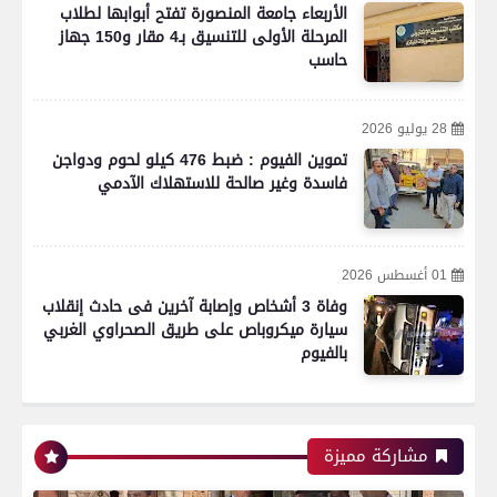
بعدسة الخبر المصري| شاهد أبرز لقطات الشوط
الأربعاء جامعة المنصورة تفتح أبوابها لطلاب
الأول لمباراة الزمالك واتحاد العاصمة الجزائري فى
المرحلة الأولى للتنسيق بـ4 مقار و150 جهاز
نهائي كأس الكونفدرالية الإفريقية
حاسب
28 يوليو 2026
رياضة
تموين الفيوم : ضبط 476 كيلو لحوم ودواجن
فاسدة وغير صالحة للاستهلاك الآدمي
بعدسة الخبر المصري| شاهد أبرز لقطات مباراة زد و
01 أغسطس 2026
بيراميدز فى نهائى كأس مصر
وفاة 3 أشخاص وإصابة آخرين فى حادث إنقلاب
سيارة ميكروباص على طريق الصحراوي الغربي
بالفيوم
رياضة
مشاركة مميزة