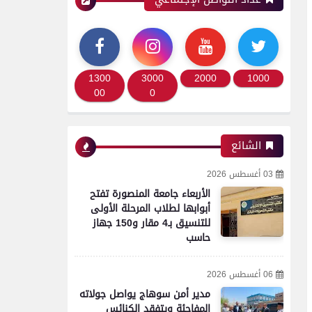
محافظات
دون إصابات فى جرجا
بسوهاج.. إخماد حريق في
1300
3000
2000
1000
منزل بسبب «تطاير الشرر من
00
0
فرن بلدي»
الشائع
محافظات
03 أغسطس 2026
محافظ بني سويف يعتمد
الأربعاء جامعة المنصورة تفتح
تخفيض تنسيق القبول
أبوابها لطلاب المرحلة الأولى
بالثانوي العام من 236 إلى
للتنسيق بـ4 مقار و150 جهاز
حاسب
231 درجة .. والخدمات من 210
درجة إلى 209
06 أغسطس 2026
مدير أمن سوهاج يواصل جولاته
المفاجئة ويتفقد الكنائس