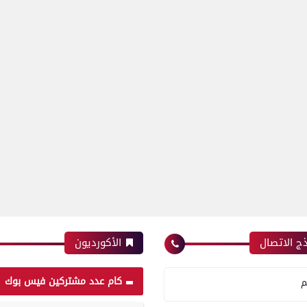
ج الاتصال
الأكورديون
كام عدد مشتركين فيس بوك
م