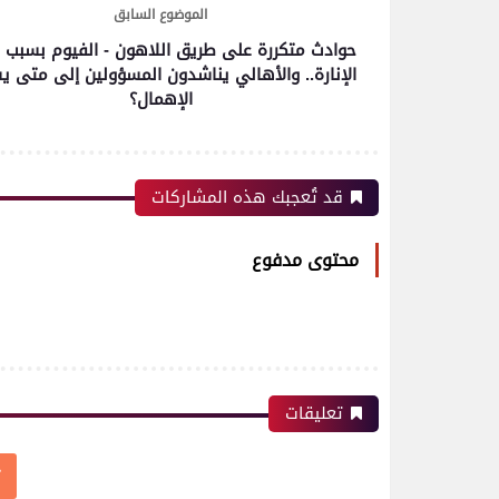
الموضوع السابق
رياضة
حوادث متكررة على طريق اللاهون - الفيوم بسبب 
الإنارة.. والأهالي يناشدون المسؤولين إلى متى ي
الإهمال؟
اتحاد العاصمة الجزائرى بطلاً
لكأس الكونفدرالية الإفريقية
للمرة الثانية في تاريخه
قد تُعجبك هذه المشاركات
محتوى مدفوع
رياضة
بعدسة الخبر المصري| شاهد
أبرز لقطات الشوط الأول
لمباراة الزمالك واتحاد
العاصمة الجزائري فى نهائي
كأس الكونفدرالية الإفريقية
تعليقات