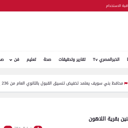
اقية الاستخدام
الخبرالمصري Tv
تقارير وتحقيقات
صحة
تعليم
فن
صح
يعتمد تخفيض تنسيق القبول بالثانوي العام من 236 إلى 231 درجة .. والخدمات من 210 درجة إلى 209
ين بقرية اللاهون