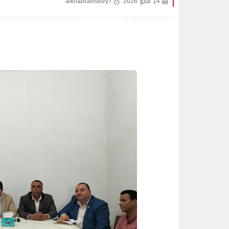
14 مايو 2026
alkhabralmasry7