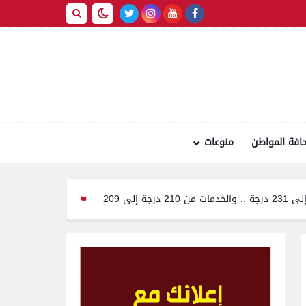
افة المواطن
منوعات
تموين الفيوم: ضبط سيارة محملة بـ 260 كيلو لحوم مفرومة غير صالحة للاس