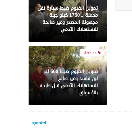
تموين الفيوم ضبط 500 لتر
لبن فاسد وغير صالح
للاستهلاك الآدمى قبل طرحه
بالأسواق
محافظات
مدير أمن سوهاج يواصل
جولاته المفاجئة ويتفقد
الكنائس والأديرة
محافظات
4 كليات بجامعة المنصورة من