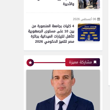
محافظات
والأديرة
تموين الفيوم: ضبط سيارة
06 أغسطس 2026
محملة بـ 260 كيلو لحوم
4 كليات بجامعة المنصورة من
مفرومة غير صالحة للاستهلاك
بين 10 على مستوى الجمهورية
الآدمي
تتأهل للزيارات الميدانية بجائزة
مصر للتميز الحكومي 2026
محافظات
مشاركة مميزة
محافظ الفيوم يستقبل مدير
مديرية الصحة الجديد ويؤكد:
تحسين جودة الخدمات الطبية
أولوية
محافظات