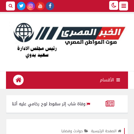
الأقسام
ق الفاخر
وفاة شاب إثر سقوط لوح رخامي عليه أثناء عمله بورشة رخام
الصفحة الرئيسية
حوادث وقضايا