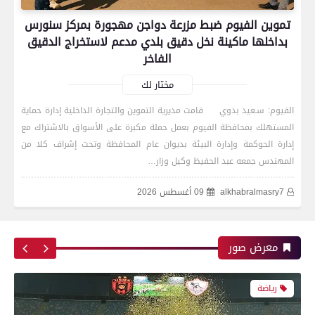
تموين الفيوم ضبط مزرعة دواجن مهجورة بمركز سنورس
بداخلها ماكينة نخل دقيق بلدي مدعم لاستخراج الدقيق
الفاخر
مختار لك
الفيوم: سـعيد بدوي قامت مديرية التموين والتجارة الداخلية إدارة حماية
المستهلك بمحافظة الفيوم بعمل حملة مكبرة على الأسواق بالاشتراك مع
رياضة
إدارة الحوكمة وإدارة البيئة بديوان عام المحافظة وتحت إشراف كلا من
المهندس جمعه عبد الحفيظ وكيل وزار…
alkhabralmasry7
09 أغسطس 2026
اتحاد العاصمة الجزائرى بطلاً لكأس الكونفدرالية
الإفريقية للمرة الثانية في تاريخه
معرض صور
رياضة