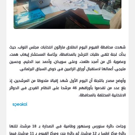
شهدت محافظة الفيوم اليوم انطلاق ماراثون انتخابات مجلس النواب، حيث
بدأت لجنة تلقى طلبات الترشح بالمحافظة، برئاسة المستشار إيهاب همت،
وعضوية كل من أمجد طلعت، وعلى سويدان، وأحمد عبد الحليم، وحسين
مليجى، أعمالها لاستقبال أوراق الراغبين فى خوض السباق البرلمانى.
وأوضح مصدر باللجنة أن اليوم الأول شهد إقبالا ملحوظا من المرشحين، إذ
بلغ عدد من تقدموا بأوراقهم 46 مرشحا على النظام الفردى فى الدوائر
الانتخابية المختلفة بالمحافظة.
وجاءت دائرة سنورس وسنهور وطامية فى الصدارة بـ 18 مرشحا، تلتها
دائرة مركز إطسا بـ 12 مرشحا، ثم دائرة بندر ومركز الفيوم بـ 11 مرشحا، فيما