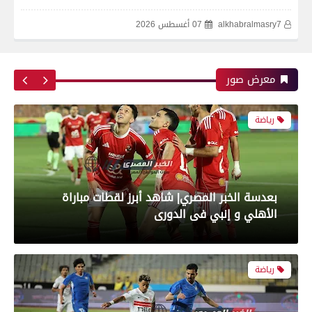
alkhabralmasry7
07 أغسطس 2026
بعدسة الخبر المصري| شاهد أبرز لقطات مباراة زد و
بيراميدز فى نهائى كأس مصر
معرض صور
رياضة
بعدسة الخبر المصري| شاهد أبرز لقطات مباراة
الأهلي و إنبي فى الدورى
رياضة