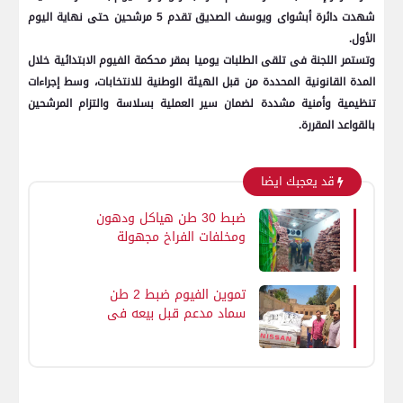
شهدت دائرة أبشواى ويوسف الصديق تقدم 5 مرشحين حتى نهاية اليوم
الأول.
وتستمر اللجنة فى تلقى الطلبات يوميا بمقر محكمة الفيوم الابتدائية خلال
المدة القانونية المحددة من قبل الهيئة الوطنية للانتخابات، وسط إجراءات
تنظيمية وأمنية مشددة لضمان سير العملية بسلاسة والتزام المرشحين
بالقواعد المقررة.
قد يعجبك ايضا
ضبط 30 طن هياكل ودهون
ومخلفات الفراخ مجهولة
المصدر بالجيزة بغرض إعادة
استخدامها في صناعة المفروم
من البرجر وكفتة الفراخ
تموين الفيوم ضبط 2 طن
سماد مدعم قبل بيعه في
السوق السوداء