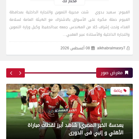
مختار لك
الفيوم: سـعيد بـدوي شنت مديرية التموين والتجارة الداخلية بمحافظة
الفيوم حملة مكبرة على الأسواق بالاشتراك مع الهيئة العامة لسلامة
رياضة
الغذاء وتحت إشراف كلا من المهندس جمعه عبدالحفيظ وكيل وزارة التموين
والتجارة الداخلية والأستاذة عبير العقبي…
alkhabralmasry7
08 أغسطس 2026
بعدسة الخبر المصري| شاهد أبرز لقطات مباراة زد و
بيراميدز فى نهائى كأس مصر
معرض صور
رياضة
بعدسة الخبر المصري| شاهد أبرز لقطات مباراة
الأهلي و إنبي فى الدورى