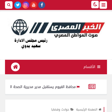
الأقسام
محافظ الفيوم يستقبل مدير مديرية الصحة الجديد ويؤكد: تحسي
202
شريف خاطر يهدي درع جامعة المنصورة لرئيس مجلس الدولة وي
الصفحة الرئيسية
حوادث وقضايا