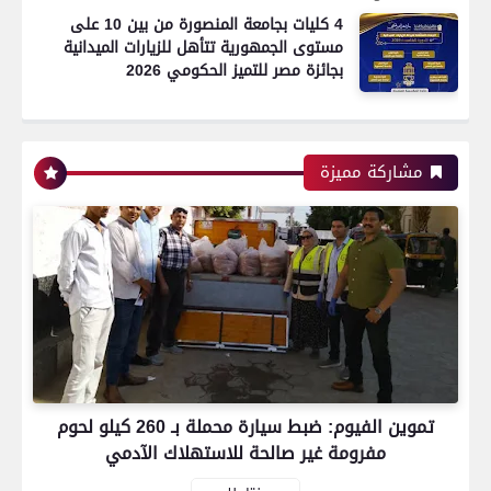
4 كليات بجامعة المنصورة من بين 10 على
مستوى الجمهورية تتأهل للزيارات الميدانية
بجائزة مصر للتميز الحكومي 2026
رياضة
مشاركة مميزة
اتحاد العاصمة الجزائرى بطلاً لكأس الكونفدرالية
الإفريقية للمرة الثانية في تاريخه
رياضة
تموين الفيوم: ضبط سيارة محملة بـ 260 كيلو لحوم
بعدسة الخبر المصري| شاهد أبرز لقطات الشوط
مفرومة غير صالحة للاستهلاك الآدمي
الأول لمباراة الزمالك واتحاد العاصمة الجزائري فى
نهائي كأس الكونفدرالية الإفريقية