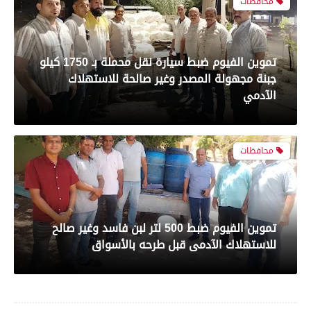
محافظات
رياضة
تموين الفيوم ضبط سيارة نقل محملة بـ 1750 كيلو
جبنة مجهولة المصدر وغير صالحة للاستهلاك
بعدسة الخبر المصري| شاهد أبرز لقطات مباراة
الآدمي
الأهلي و سيراميك فى الدورى
محافظات
رياضة
تموين الفيوم ضبط 500 لتر لبن فاسد وغير صالح
بعدسة الخبر المصري| شاهد أبرز لقطات مباراة
للاستهلاك الآدمى قبل طرحه بالأسواق
الزمالك والمصري البورسعيدي فى الدوري
محافظات