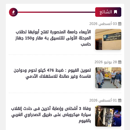
رياضة
الشائع
03 أغسطس 2026
الأربعاء جامعة المنصورة تفتح أبوابها لطلاب
اتحاد العاصمة الجزائرى بطلاً لكأس الكونفدرالية
المرحلة الأولى للتنسيق بـ4 مقار و150 جهاز
الإفريقية للمرة الثانية في تاريخه
حاسب
28 يوليو 2026
رياضة
تموين الفيوم : ضبط 476 كيلو لحوم ودواجن
فاسدة وغير صالحة للاستهلاك الآدمي
بعدسة الخبر المصري| شاهد أبرز لقطات الشوط
الأول لمباراة الزمالك واتحاد العاصمة الجزائري فى
01 أغسطس 2026
نهائي كأس الكونفدرالية الإفريقية
وفاة 3 أشخاص وإصابة آخرين فى حادث إنقلاب
سيارة ميكروباص على طريق الصحراوي الغربي
بالفيوم
رياضة