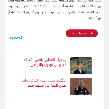
يترتب عليه منح أحد الفرق أفضلية اللعب على ملعبه ووسط جماهيره فضلا
عن مخالفات قانونية ولائحية أخرى.. كما أن "كاف" استند إلى وجود عرض
وحيد لاستضافة المباراة وتم سحب العرض الآخر دون أن يتم الإعلان عنه أو
عن أسبابه.
قد يعجبك ايضا
رسميًا.. الأهلي ينهي التعاقد
مع ييس توروب بالتراضي
الأهلي يعلن رحيل الكابتن وليد
صلاح الدين عن منصب مدير
الكرة