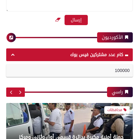
4 كليات بجامعة المنصورة من بين 10 على مستوى
الجمهورية تتأهل للزيارات الميدانية بجائزة مصر
بعدسة الخبر المصري| شاهد أبرز لقطات مباراة
للتميز الحكومي 2026
الأهلي و سيراميك فى الدورى
الأكورديون
حوادث وقضايا
رياضة
كام عدد مشتركين فيس بوك
100000
إصابة مسن صدمته سيارة نقل أثناء عبور الطريق
بعدسة الخبر المصري| شاهد أبرز لقطات مباراة
في طهطا بسوهاج
الزمالك والمصري البورسعيدي فى الدوري
راسي
محافظات
رياضة
حملة أمنية مكبرة بدائرة قسمي أول وثاني ومركز