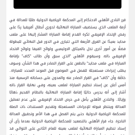
قرر النادي الأهلي الاحتكام إلى المحكمة الرياضية الدولية طلبًا للعدالة في
أزمة الملعب الذي يستضيف المباراة النهائية لدوري أبطال أقريقيا ردًا على
رفض الإتحاد الإفريقي لكرة القدم إقامة المباراة المشار إليها على ملعب
محايد بعيدًا عن الفرق الأربعة التي تتبارى في الدور قبل النهائي للبطولة
فضلًا عن أمور أخرى تخل بالميثاق الاوليمبي ولوائح الفيفا ولوائح الاتحاد
الإفريقي ذاته. وسيقوم الأهلي "الذي سبق وأن طالب "كاف" بإقامة
المباراة في ملعب محايد" بالطعن على القرار الصادر في هذا الشأن، وسوف
يطلب إجراءات مستعجلة للفصل في الموضوع قبل الموعد المحدد للمباراة..
خاصًة وأن "كاف" في القرار الصادر عنه والمدون على حساباته الرسمية منذ
أمس أعلن عن إسناد تنظيم المباراة لملعب بعينه، وفي نهاية القرار ذاته
أشار إلى أنه يدرس حاليًا إقامة المباراة النهائية بالنظام القديم ذهابًا
وإيابًا.. والنادي الأهلي يأمل في حرص الاتحاد الإفريقي على عدم تعطيل
العدالة وينتظر قبوله للإجراءات المستعجلة وتقديم المستندات ذات الصلة
للمحكمة الرياضية الدولية حتى يتم الفصل في هذا الأمر وتحقيق العدالة
الناجزة. جاء قرار الأهلي بالتصعيد للمحكمة الرياضية الدولية بعدما رأى أن
إسناد تنظيم المباراة النهائية لملعب بعينه للعام الثاني على التوالي قد