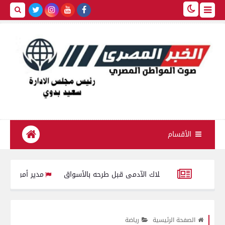
الأقسام
مدير أمن سوهاج يواصل جو
الدعم اللازم للشرائح المستحقة
تموين الفيوم : ضبط 4830 علبة سجائر مختلفة الأنواع صيني مجهولة المصدر محظور بيعها أو تداولها
الصفحة الرئيسية
رياضة