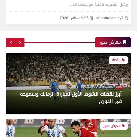
وكيل المديرية، تنفيذاً لتوجيهات الد…
alkhabralmasry7
06 أغسطس 2026
بعدسة الخبر المصري | شاهد أبرز لقطات مباراة
الزمالك وسموحة فى الدورى
معرض صور
محافظات
رياضة
تموين الفيوم ضبط سيارة نقل محملة بـ 1750 كيلو
جبنة مجهولة المصدر وغير صالحة للاستهلاك
أبرز لقطات الشوط الأول لمباراة الزمالك وسموحه
الآدمي
فى الدورى
محافظات
معرض صور