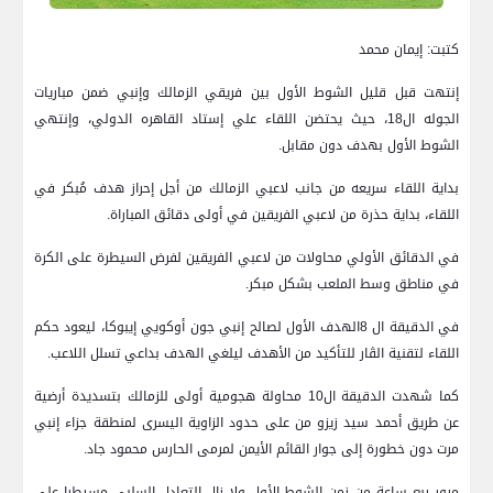
كتبت: إيمان محمد
إنتهت قبل قليل الشوط الأول بين فريقي الزمالك وإنبي ضمن مباريات
الجوله ال18، حيث يحتضن اللقاء علي إستاد القاهره الدولي، وإنتهي
الشوط الأول بهدف دون مقابل.
بداية اللقاء سريعه من جانب لاعبي الزمالك من أجل إحراز هدف مُبكر في
اللقاء، بداية حذرة من لاعبي الفريقين في أولى دقائق المباراة.
في الدقائق الأولي محاولات من لاعبي الفريقين لفرض السيطرة على الكرة
في مناطق وسط الملعب بشكل مبكر.
في الدقيقة ال 8الهدف الأول لصالح إنبي جون أوكويي إيبوكا، ليعود حكم
اللقاء لتقنية الڤار للتأكيد من الأهدف ليلغي الهدف بداعي تسلل اللاعب.
كما شهدت الدقيقة ال10 محاولة هجومية أولى للزمالك بتسديدة أرضية
عن طريق أحمد سيد زيزو من على حدود الزاوية اليسرى لمنطقة جزاء إنبي
مرت دون خطورة إلى جوار القائم الأيمن لمرمى الحارس محمود جاد.
مرور ربع ساعة من زمن الشوط الأول ولا زال التعادل السلبي مسيطرا على