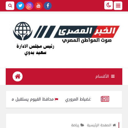
الأقسام
 وتعزيز الانضباط المروري
محافظ الفيوم يستقبل مدير مديرية التربية 
وفاة 3 أشخاص وإصابة آخرين فى حادث إنقلاب سيارة ميكروباص على طريق الصحراوي الغربي بالفيوم
الصفحة الرئيسية
رياضة