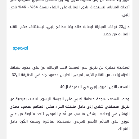
أحداث المباراة، ليستحواذ، نادي الزمالك علي اللقاء بنسبة 54% - 46% نادي
إنبي.
د.ق23 توقف المباراة لإصابة خالد رضا مدافع إنبي، ليستئناف حكم اللقاء
المباراة من جديد.
تسديدة خطيرة عن طريق عمر السعيد لاعب الزمالك من على حدود منطقة
الجزاء إرتدت من القائم الأيسر لمرمى الحارس محمود جاد في الدقيقة ال32.
الهدف الأول لفريق إنبي في الدقيقة ال40.
وصف الهدف: هجمة منظمة لإنبي على الجبهة اليسرى انتهت بعرضية عن
طريق مصطفى شلبي إلى داخل منطقة الجزاء فشل المدافع محمود حمدي
الونش في إبعادها بشكل مناسب من أمام المرمى لتجد متابعة من علي
فوزي على القائم الأيسر للمرمى بتسديدة مباشرة وضعت الكرة داخل
الشباك.