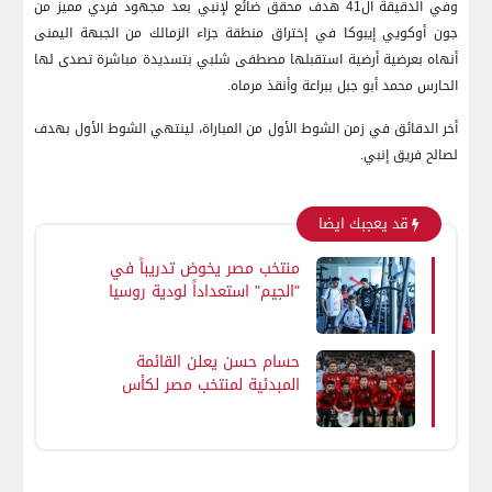
وفي الدقيقة ال41 هدف محقق ضائع لإنبي بعد مجهود فردي مميز من
جون أوكويي إيبوكا في إختراق منطقة جزاء الزمالك من الجبهة اليمنى
أنهاه بعرضية أرضية استقبلها مصطفى شلبي بتسديدة مباشرة تصدى لها
الحارس محمد أبو جبل ببراعة وأنقذ مرماه.
أخر الدقائق في زمن الشوط الأول من المباراة، لينتهي الشوط الأول بهدف
لصالح فريق إنبي.
قد يعجبك ايضا
منتخب مصر يخوض تدريباً في
"الجيم" استعداداً لودية روسيا
حسام حسن يعلن القائمة
المبدئية لمنتخب مصر لكأس
العالم 2026