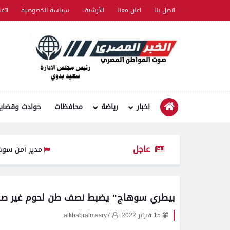
اتصل بنا
اعلن معنا
الأرشيف
سياسة الخصوصية
اتف
اخبار
رياضة
محافظات
حوادث وقضايا
عاجل
مدير أمن سوهاج يتفقد الخدمات
بيطري سوهاج" يضبط نصف طن لحوم غير صال
15 فبراير 2022
alkhabralmasry7