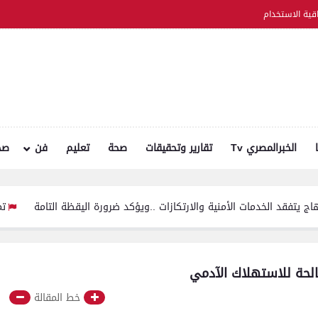
اقية الاستخدام
الخبرالمصري Tv
تقارير وتحقيقات
صحة
تعليم
فن
صح
 الأمنية والارتكازات ..ويؤكد ضرورة اليقظة التامة
تموين الفيوم ضبط سيارة نقل محملة بـ 750
حة للاستهلاك الآدمي
خط المقالة