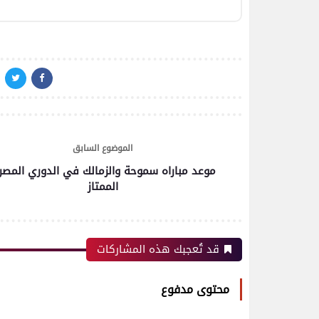
الموضوع السابق
موعد مباراه سموحة والزمالك في الدوري المصر
رياضة
الممتاز
اتحاد العاصمة الجزائرى بطلاً
قد تُعجبك هذه المشاركات
لكأس الكونفدرالية الإفريقية
للمرة الثانية في تاريخه
محتوى مدفوع