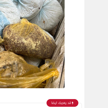
قد يعجبك ايضا