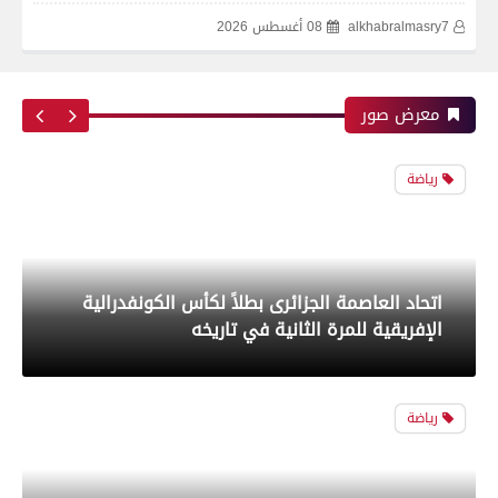
alkhabralmasry7
08 أغسطس 2026
اتحاد العاصمة الجزائرى بطلاً لكأس الكونفدرالية
الإفريقية للمرة الثانية في تاريخه
معرض صور
رياضة
بعدسة الخبر المصري| شاهد أبرز لقطات الشوط
الأول لمباراة الزمالك واتحاد العاصمة الجزائري فى
نهائي كأس الكونفدرالية الإفريقية
رياضة