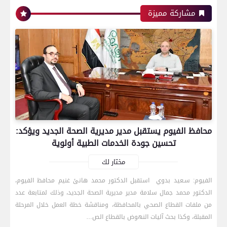
مشاركة مميزة
محافظ الفيوم يستقبل مدير مديرية الصحة الجديد ويؤكد:
تحسين جودة الخدمات الطبية أولوية
مختار لك
الفيوم: سـعيد بدوي استقبل الدكتور محمد هانئ غنيم محافظ الفيوم،
الدكتور محمد جمال سلامة مدير مديرية الصحة الجديد، وذلك لمتابعة عدد
رياضة
من ملفات القطاع الصحي بالمحافظة، ومناقشة خطة العمل خلال المرحلة
المقبلة، وكذا بحث آليات النهوض بالقطاع الص…