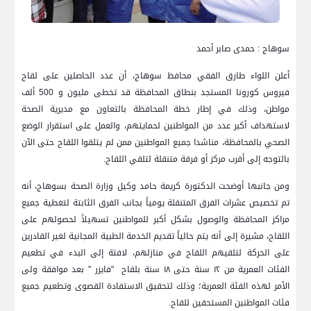
سوهاج : حمدى صابر أحمد
أعلن اللواء طارق الفقي محافظ سوهاج، أن عدد الحاصلين على لقاح
فيروس كورونا المستجد بنطاق المحافظة قد تخطى مليون و 500 ألف
مواطن، وذلك في إطار خطة المحافظة بالتعاون مع مديرية الصحة
لاستهداف أكبر عدد من المواطنين لحمايتهم، والعمل على استقرار الوضع
الصحي بالمحافظة، مناشدا جميع المواطنين ممن لم يتلقوا اللقاح حتى الآن
بالتوجه إلى أقرب مركز أو فرقة متنقلة لتلقي اللقاح.
ومن جانبها أوضحت الدكتورة كريمة حامد وكيل وزارة الصحة بسوهاج، أنه
تم تخصيص عشرات الفرق المتنقلة يومياً بجانب الفرق الثابتة لتغطية جميع
مراكز المحافظة والوصول بشكل أكبر للمواطنين تسهيلاً لحصولهم على
اللقاح، مشيرة إلى أنه يتم حالياً تقديم الخدمة الطبية المجانية لغير القادرين
على الحركة لتلقيهم اللقاح في منازلهم، لافتة إلى البدء في تطعيم
الفئات العمرية من ١٢ سنة حتى ١٨ سنة بلقاح "فايزر " بعد موافقة ولى
الأمر لهذه الفئة العمرية؛ وذلك لتحقيق الاستفادة القصوى وتطعيم جميع
فئات المواطنين المستحقين للقاح.