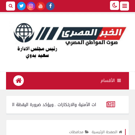
الأقسام
د الخدمات الأمنية والارتكازات ..ويؤكد ضرورة اليقظة التامة
تموين الفيوم ضبط
بوابها لطلاب المرحلة الأولى للتنسيق بـ4 مقار و150 جهاز حاسب
الصفحة الرئيسية
محافظات