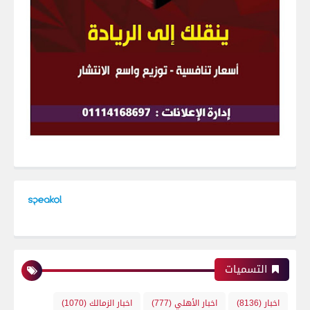
التسميات
اخبار
(8136)
اخبار الأهلي
(777)
اخبار الزمالك
(1070)