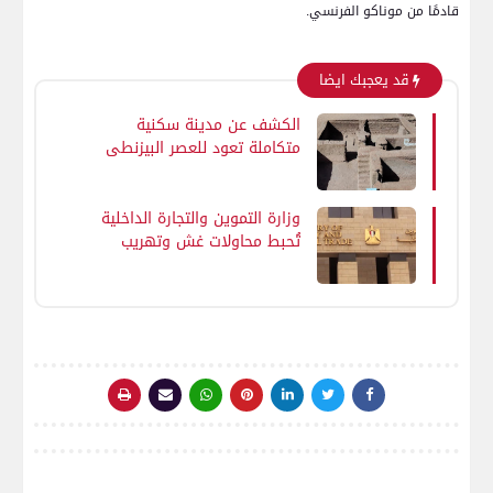
قادمًا من موناكو الفرنسي.
قد يعجبك ايضا
الكشف عن مدينة سكنية
متكاملة تعود للعصر البيزنطي
بواحة الداخلة في الوادي
الجديد
وزارة التموين والتجارة الداخلية
تُحبط محاولات غش وتهريب
كبرى في 11 محافظة