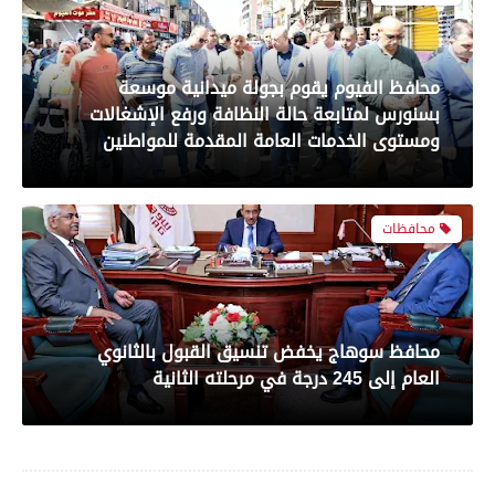
معرض صور
محافظ سوهاج يخفض تنسيق القبول بالثانوي
العام إلى 245 درجة في مرحلته الثانية
بعدسة الخبر المصري| شاهد أبرز لقطات مباراة
الأهلي وبيراميدز فى الدورى
محافظات
رياضة
محافظ الفيوم يتفقد سير العمل بالمركز
بعدسة الخبر المصري| شاهد أبرز لقطات مباراة
التكنولوجي بسنورس
الزمالك و شباب بلوزداد الجزائري فى كأس
الكونفدرالية الإفريقية
محافظات
رياضة