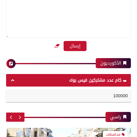
رياضة
بعدسة الخبر المصري | شاهد أبرز لقطات مباراة
الزمالك وسموحة فى الدورى
الأكورديون
محافظات
رياضة
كام عدد مشتركين فيس بوك
محافظ الفيوم يقوم بجولة ميدانية موسعة
100000
بسنورس لمتابعة حالة النظافة ورفع الإشغالات
ومستوى الخدمات العامة المقدمة للمواطنين
أبرز لقطات الشوط الأول لمباراة الزمالك وسموحه
راسي
فى الدورى
محافظات