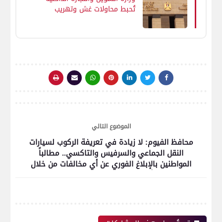
تُحبط محاولات غش وتهريب
كبرى في 11 محافظة
الموضوع التالي
محافظ الفيوم: لا زيادة في تعريفة الركوب لسيارات
النقل الجماعي والسرفيس والتاكسي.. مطالباً
المواطنين بالإبلاغ الفوري عن أي مخالفات من خلال
أرقام 2168041 و 2168042