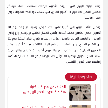
وتعد مباراة اليوم هي البروفة الأخيرة للزمالك استعدادا للقاء توسكر
الكيني المقرر لها يوم ١٦ أكتوبر الجاري في ذهاب دور الـ٣٢ لبطولة دوري
أبطال أفريقيا.
وتطير بعثة الفريق إلى كينيا على ثلاث مراحل وسيسافر وفد يوم 10
أكتوبر يضم الدكتور محمد أسامة رئيس الجهاز الطبي وإبراهيم زارع إداري
الفريق والشيف الخاص بالفريق، على أن يسافر باقي أفراد البعثة يوم 11
من الشهر الجاري، ومن المقرر أن يسافر الوفد الثالث يوم 13 أكتوبر ويضم
اللاعبين الدوليين في منتخب مصر والمغربي أشرف بن شرقي والتونسيين
سيف الدين الجزيري وحمزة المثلوثي بعد عودتهم من المنتخبات برفقة أحمد
إبراهيم مدير شؤون اللاعبين.
قد يعجبك ايضا
الكشف عن مدينة سكنية
متكاملة تعود للعصر البيزنطي
بواحة الداخلة في الوادي
الجديد
وزارة التموين والتجارة الداخلية