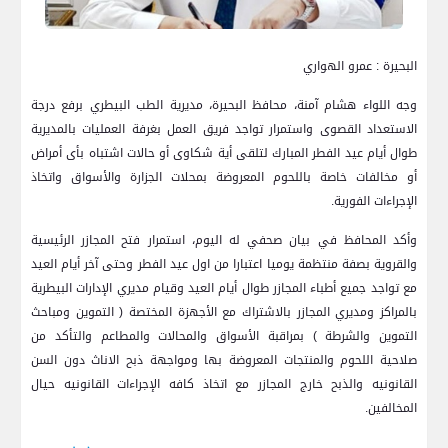
البحيرة : عمرو الهواري
وجه اللواء هشام آمنة، محافظ البحيرة، مديرية الطب البيطري برفع درجة
الاستعداد القصوى واستمرار تواجد فريق العمل بغرفة العمليات بالمديرية
طوال أيام عيد الفطر المبارك لتلقى أية شكاوى أو حالات اشتباه بأى أمراض
أو مخالفات خاصة باللحوم المعروضة بمحلات الجزارة والأسواق واتخاذ
الإجراءات الفورية.
وأكد المحافظ في بيان صحفي له اليوم، استمرار فتح المجازر الرئيسية
والقروية بصفة منتظمة يوميا اعتبارا من اول عيد الفطر وحتى آخر أيام العيد
مع تواجد جميع أطباء المجازر طوال أيام العيد وقيام مديري الإدارات البيطرية
بالمراكز ومديري المجازر بالاشتراك مع الأجهزة المختصة ( التموين ومباحث
التموين والشرطة ) بمراقبة الأسواق والمحالات والمطاعم والتأكد من
صلاحية اللحوم والمنتجات المعروضة بها ومواجهة ذبح الاناث دون السن
القانونيه والذبح خارج المجازر مع اتخاذ كافه الإجراءات القانونيه حيال
المخالفين.