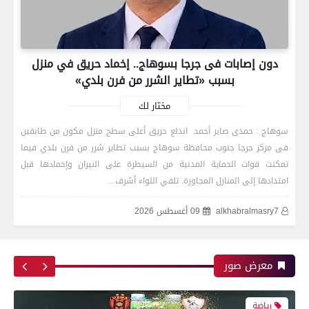
دون إصابات فى جرجا بسوهاج.. إخماد حريق في منزل
بسبب «تطاير الشرر من فرن بلدي»
مختار لك
سوهاج : حمدى صابر أحمد اندلع حريق أعلى سطح منزل مكون من طابقين
فى مركز جرجا جنوب محافظة سوهاج بسبب تطاير شرر من فرن بلدي فيما
رياضة
تمكنت قوات الحماية المدنية من السيطرة على النيران وإخمادها قبل
امتدادها إلى المنازل المجاورة. تلقي اللواء أشرف…
alkhabralmasry7
09 أغسطس 2026
اتحاد العاصمة الجزائرى بطلاً لكأس الكونفدرالية
الإفريقية للمرة الثانية في تاريخه
معرض صور
رياضة