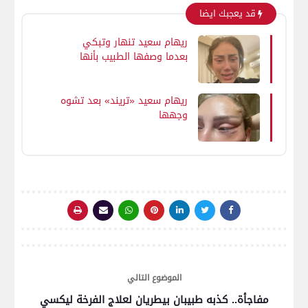
قد يعجبك ايضا
ريهام سعيد تنهار وتبكي
بعدما وصفها الطبيب بأنها
“عجوزة ورد سجون
ريهام سعيد «تريند» بعد تشوه
وجهها
الموضوع التالي
مفاجأة.. كذبه طبيبان بيطريان لعلاج الفرخة ليكسي