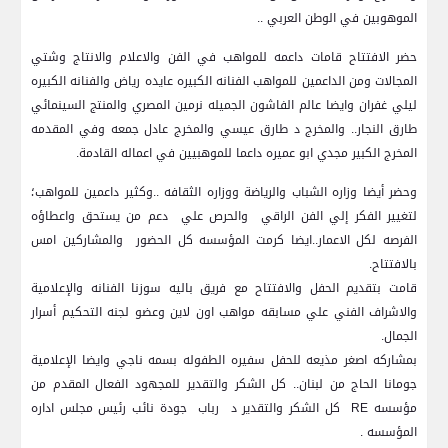
الموهوبين في الوطن العربي ..
حضر الافتتاح قامات داعمه للمواهب في الفن والاعلام والانتاج وشتي
المجالات ومن الداعمين للمواهب الفنانه الكبيره عايده رياض والفنانه الكبيره
ليلي غفران وايضا عالم الفاشون الجميله نرمين المصري والمنتج السينمائي
طارق النجار.. والمخرج د طارق عيسي والمخرج عادل جمعه وفي المقدمه
المخرج الكبير مجدي ابو عميره داعما للموهبيين في اعماله القادمة.
وحضر أيضا وزاره الشباب والرياضة ووزاره الثقافه ..وكثير داعمين للمواهب؛
لتغيير الفكر إلي الفن الراقي والحرص علي دعم من يستحق واعطاؤه
الفرصه لكل الاعمار..ايضا كرمت المؤسسه كل الحضور والمشاركين امس
بالافتتاح.
قامت بتقديم الحفل والافتتاح مع فريق باليه سوزنا الفنانه والإعلامية
والاشراف الفني علي مسابقه مواهب اون لاين وعضو لجنه التحكيم أسرار
الجمال.
بمشاركه اصغر مذيعه للحفل سفيره الطفوله بسمه ناجي وايضا الإعلامية
جومانا الحاج من لبنان.. كل الشكر والتقدير للمجهود الفعال المقدم من
مؤسسه RE كل الشكر والتقدير د رباب جودة نائب رئيس مجلس اداره
المؤسسه .