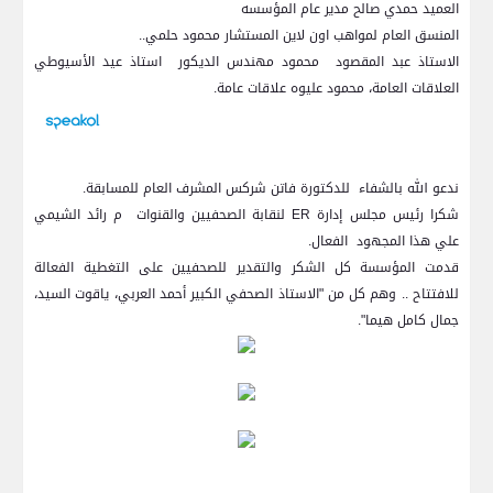
العميد حمدي صالح مدير عام المؤسسه
المنسق العام لمواهب اون لاين المستشار محمود حلمي..
الاستاذ عبد المقصود محمود مهندس الديكور استاذ عيد الأسيوطي
العلاقات العامة، محمود عليوه علاقات عامة.
ندعو الله بالشفاء للدكتورة فاتن شركس المشرف العام للمسابقة.
شكرا رئيس مجلس إدارة ER لنقابة الصحفيين والقنوات م رائد الشيمي
علي هذا المجهود الفعال.
قدمت المؤسسة كل الشكر والتقدير للصحفيين على التغطية الفعالة
للافتتاح .. وهم كل من "الاستاذ الصحفي الكبير أحمد العربي، ياقوت السيد،
جمال كامل هيما".