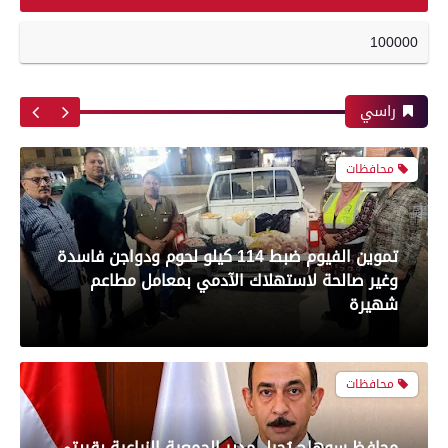
تموين الفيوم ضبط 114 كيلو لحوم ودواجن فاسدة
100000
وغير صالحة لاستهلاك الآدمي بمعامل مطاعم
أبرز لقطات الشوط الأول لمباراة الزمالك وسموحه
شهيرة
فى الدورى
راسي
محافظات
معرض صور
محافظ سوهاج يُحيل مدير الجمعية الزراعية بقريتي
"الكولا" و"الأحايوة شرق" فى أخميم إلى النيابة
العامة بتهمة تحصيل مبالغ مالية من المزارعين دون
بعدسة الخبر المصري| شاهد أبرز لقطات مباراة
وجه حق
الأهلي وبيراميدز فى الدورى
محافظات
رياضة