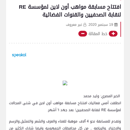
افتتاح مسابقة مواهب أون لاين لمؤسسة RE
لنقابة الصحفيين والقنوات الفضائية
19 سبتمبر 2020
غير معروف
خط المقالة
الخبر المصري: وليد محمد
انطلقت أمس فعاليات افتتاح مسابقة مواهب أون لاين في شتى المجالات
لمؤسسة RE لنقابة الصحفيين؛ بعد جهد ٦ أشهر.
وتقدم للمسابقة نحو 4 آلاف موهبة للغناء والعزف والشعر والتمثيل.والرسم
والاختراع .والرياضه .. من كل محافظات الجمهوريه وايضا شارك الكثير من