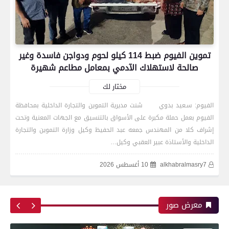
تموين الفيوم ضبط 114 كيلو لحوم ودواجن فاسدة وغير
صالحة لاستهلاك الآدمي بمعامل مطاعم شهيرة
مختار لك
الفيوم: سـعيد بدوي شنت مديرية التموين والتجارة الداخلية بمحافظة
الفيوم بعمل حملة مكبرة على الأسواق بالتنسيق مع الجهات المعنية وتحت
رياضة
إشراف كلا من المهندس جمعه عبد الحفيظ وكيل وزارة التموين والتجارة
الداخلية والأستاذة عبير العقبي وكيل…
alkhabralmasry7
10 أغسطس 2026
اتحاد العاصمة الجزائرى بطلاً لكأس الكونفدرالية
الإفريقية للمرة الثانية في تاريخه
معرض صور