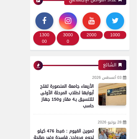
1300
3000
2000
1000
00
0
الشائع
03 أغسطس 2026
الأربعاء جامعة المنصورة تفتح
أبوابها لطلاب المرحلة الأولى
للتنسيق بـ4 مقار و150 جهاز
حاسب
28 يوليو 2026
تموين الفيوم : ضبط 476 كيلو
لحوم ودواجن فاسدة وغير صالحة