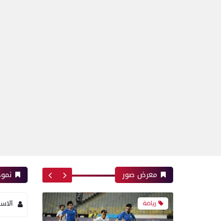
بعدسة الخبر المصري| شاهد
أبرز لقطات مباراة زد و بيراميدز
فى نهائى كأس مصر
رياضة
بعدسة الخبر المصري| شاهد
أبرز لقطات مباراة الأهلي و
إنبي فى الدورى
معرض صور
نموذ
الاس
رياضة