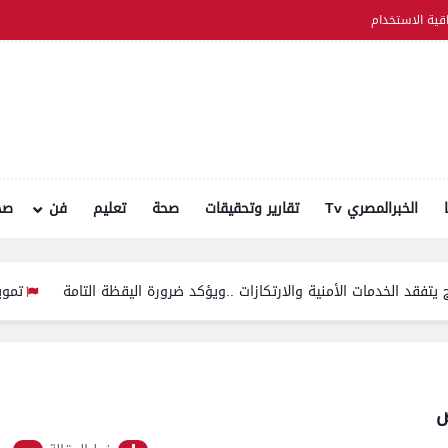
اقية الاستخدام
الخبرالمصري Tv
تقارير وتحقيقات
صحة
تعليم
فن
صح
ت الأمنية والارتكازات ..ويؤكد ضرورة اليقظة التامة
تموين الفيوم ضبط سيارة نقل محملة بـ 0
ض