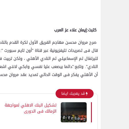
كتبت:إيمان علاء عز العرب
صرح مروان محسن مهاجم الفريق الأول لكرة القدم بالنادي
قال فى تصريحات تليفزيونية عبر قناة "أون تايم سبورت ":
للبرتغال ثم الإسماعيلي ثم النادي الأهلي ، ولكن تربي
النادي". وتابع:"دائما بيصعب عليا نفسي وابكي لانني اشع
أن الأهلي يفكر فى الوقت الحالي تمديد عقد مروان محسن 
قد يعجبك ايضا
تشكيل البنك الاهلي لمواجهة
الزمالك في الدوري