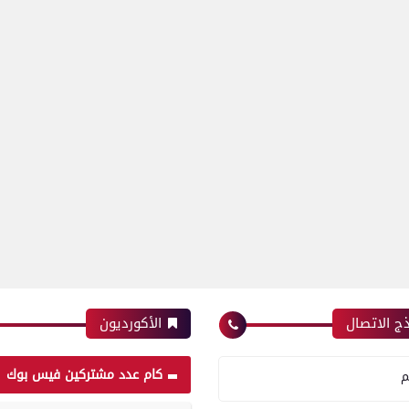
ج الاتصال
الأكورديون
كام عدد مشتركين فيس بوك
م