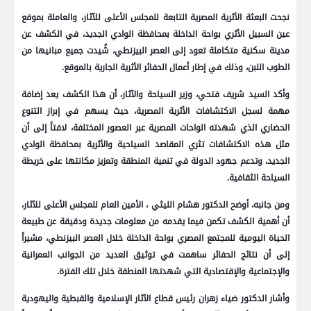
نجحت البعثة الأثرية المصرية التابعة للمجلس الأعلى للآثار، والعاملة بموقع
عين السبيل الأثري بواحة الداخلة بمحافظة الوادي الجديد، في الكشف عن
مدينة سكنية متكاملة تعود إلى العصر البيزنطي، شُيدت جميع مبانيها من
الطوب اللبن، وذلك في إطار أعمال الحفائر الأثرية الجارية بالموقع.
وأكد السيد شريف فتحي، وزير السياحة والآثار، أن هذا الكشف يعد إضافة
مهمة لسجل الاكتشافات الأثرية المصرية، حيث يسهم في إبراز التنوع
الحضاري الذي شهدته الواحات المصرية عبر العصور المختلفة، لافتاً إلى أن
مثل هذه الاكتشافات تثري المقاصد السياحية والأثرية بمحافظة الوادي
الجديد، وتدعم جهود الدولة في تنمية المنطقة وتعزيز مكانتها على خريطة
السياحة الثقافية.
ومن جانبه، أوضح الدكتور هشام الليثي ، الأمين العام للمجلس الأعلى للآثار،
أن أهمية الكشف تكمن فيما يقدمه من معلومات جديدة ودقيقة عن طبيعة
الحياة اليومية للمجتمع المصري بواحة الداخلة خلال العصر البيزنطي، مشيراً
إلى أن نتائج الحفائر ساهمت في توثيق العديد من الجوانب العمرانية
والإجتماعية والإقتصادية التي شهدتها المنطقة خلال تلك الفترة.
وأشار الدكتور ضياء زهران رئيس قطاع الآثار الإسلامية والقبطية واليهودية