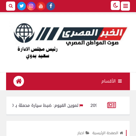
الأقسام
تموين الفيوم: ضبط سيارة محملة بـ 260 كيلو لحوم مفرومة غير صالحة للاستهلاك الآدمي
لسكان يعتمد حركة مديري ووكلاء مديريات الشئون الصحية بمحافظات الجمهورية 
الصفحة الرئيسية
اخبار