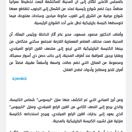
بالمجلس الأعلى للآثار، إلى أن المدينة المكتشفة اتبعت تخطيطاً عمرانياً
منظماً، حيث تضم شوارع رئيسية تمتد من الشمال إلى الجنوب، تتقاطع معها
شوارع عرضية من الشرق إلى الغرب، مكونة ميادين وساحات مفتوحة، فيما
تتوسطها كنيسة بازيليكية تطل على أحد الشوارع الرئيسية.
وأضاف الدكتور محمود مسعود، مدير عام آثار الداخلة ورئيس البعثة، أن
المدينة ضمت مختلف العناصر المعمارية اللازمة لمجتمع سكني متكامل، من
بينها الكنيسة البازيليكية التي ترجع إلى منتصف القرن الرابع الميلادي،
وبقايا برجين للمراقبة عند أطراف المدينة، إلى جانب حصن ذي أسوار سميكة،
ومجموعة من المنازل التي تضم صالات واسعة وأسقفاً مقبية، فضلاً عن
أفران للخبز ومطابخ وأدوات لطحن الغلال.
ومن أبرز المباني التي تم الكشف عنها منزل “تيسوس” شماس الكنيسة،
والذي يرجع إلى النصف الثاني من القرن الرابع الميلادي، ومنزل “تابيبوس”
الذي يعود إلى بدايات القرن الرابع الميلادي، ويرجح استخدامه ككنيسة
منزلية قبل تشييد الكنيسة البازيليكية بالمدينة.