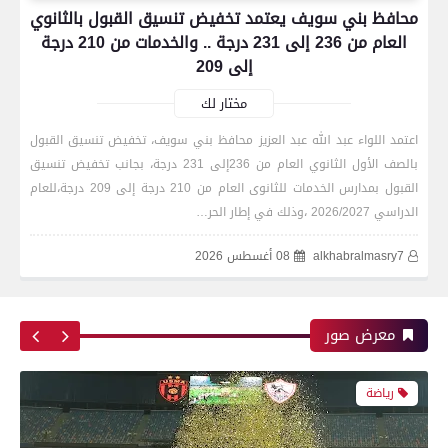
محافظ بني سويف يعتمد تخفيض تنسيق القبول بالثانوي
العام من 236 إلى 231 درجة .. والخدمات من 210 درجة
إلى 209
مختار لك
اعتمد اللواء عبد الله عبد العزيز محافظ بني سويف، تخفيض تنسيق القبول
بالصف الأول الثانوي العام من 236إلى 231 درجة، بجانب تخفيض تنسيق
رياضة
القبول بمدارس الخدمات للثانوى العام من 210 درجة إلى 209 درجة،للعام
الدراسي 2026/2027 ،وذلك في إطار الحر…
alkhabralmasry7
08 أغسطس 2026
اتحاد العاصمة الجزائرى بطلاً لكأس الكونفدرالية
الإفريقية للمرة الثانية في تاريخه
معرض صور
رياضة