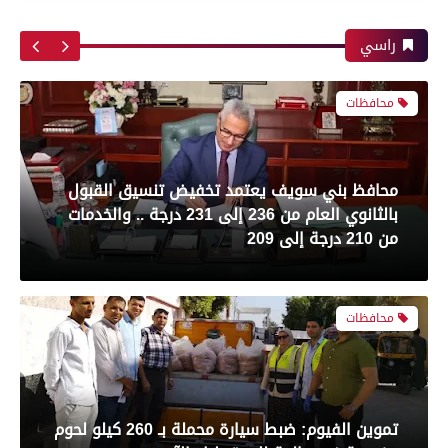
أبرز لقطات الشوط الأول لمباراة الزمالك وسموحه
من 210 درجة إلى 209
فى الدورى
راسي
محافظات
معرض صور
تموين الفيوم: ضبط سيارة محملة بـ 260 كيلو لحوم
بعدسة الخبر المصري| شاهد أبرز لقطات مباراة
مفرومة غير صالحة للاستهلاك الآدمي
الأهلي وبيراميدز فى الدورى
محافظات
رياضة
بعدسة الخبر المصري| شاهد أبرز لقطات مباراة
محافظ الفيوم يستقبل مدير مديرية الصحة الجديد