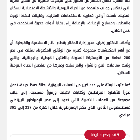
كما أسفرت أعمال الحفائر عن العثور على مجموعة متميزة من اللقى الأثرية
التي تعكس جوانب متعددة من الحياة اليومية والأنشطة الاقتصادية لسكان
المدينة، شملت أواني فخارية للاستخدامات المنزلية، وقنينات لحفظ الزيوت
والعطور، ومسارج للإضاءة، بالإضافة إلى بقايا أدوات حجرية استخدمت في
طحن الغلال.
وأضاف الدكتور زهران، مدير إدارة الحفائر بقطاع الآثار الاسلامية والقبطية، أن
من أهم المكتشفات مجموعة كبيرة من الوثائق المكتوبة، تمثلت في نحو
200 قطعة من الأوستراكا المدونة باللغتين القبطية واليونانية، والتي
وثقت معاملات البيع والشراء والمراسلات وغيرها من تفاصيل الحياة اليومية
للسكان.
كما عثرت البعثة على عدد كبير من العملات البرونزية بحالة حفظ جيدة، تحمل
صوراً للأباطرة البيزنطيين وكتابات لاتينية ورموزاً مسيحية، إلى جانب
مجموعة من العملات الذهبية التي تعود إلى عصر الإمبراطور البيزنطي
قسطنطيوس الثاني، الذي حكم الإمبراطورية خلال الفترة من 337 إلى 361
ميلادي
قد يعجبك ايضا