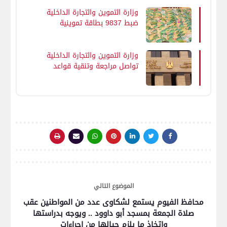
وزارة التموين والتجارة الداخلية
ضبط 9837 بطاقة تموينية
مُجمعة داخل مخابز ومنافذ
تموينية بـ14 محافظة.. والوزارة
تؤكد استمرار الحملات والتصدي
وزارة التموين والتجارة الداخلية
لكافة المخالفات
تواصل مراجعة وتنقية قواعد
بيانات البطاقات التموينية وفق
محددات العدالة الاجتماعية
الموضوع التالي
محافظ الفيوم يستمع لشكاوى عدد من المواطنين عقب
صلاة الجمعة بمسجد أبو داوود .. ويوجه بدراستها
واتخاذ ما يلزم حيالها من إجراءات