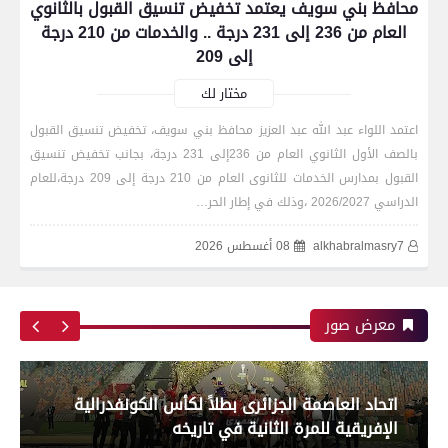
محافظ بني سويف يعتمد تخفيض تنسيق القبول بالثانوي
العام من 236 إلى 231 درجة .. والخدمات من 210 درجة
إلى 209
مختار لك
اعتمد اللواء عبد الله عبد العزيز محافظ بني سويف، تخفيض تنسيق القبول
بالصف الأول الثانوي العام من 236إلى 231 درجة، بجانب تخفيض تنسيق
رياضة
القبول بمدارس الخدمات للثانوى العام من 210 درجة إلى 209 درجة،للعام
الدراسي 2026/2027 ،وذلك في إطار الحر…
alkhabralmasry7
08 أغسطس 2026
اتحاد العاصمة الجزائرى بطلاً لكأس الكونفدرالية
الإفريقية للمرة الثانية في تاريخه
معرض صور
رياضة