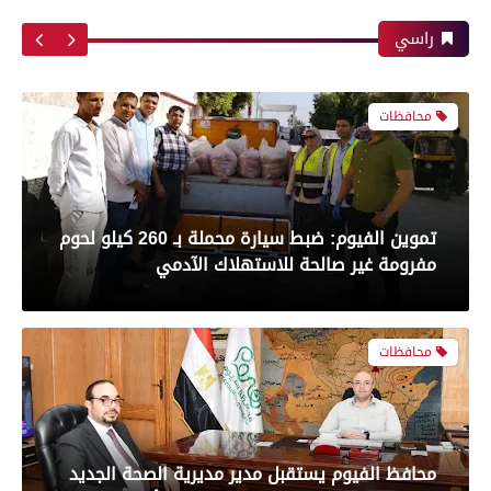
أبرز لقطات الشوط الأول لمباراة الزمالك وسموحه
من 210 درجة إلى 209
فى الدورى
راسي
محافظات
معرض صور
تموين الفيوم: ضبط سيارة محملة بـ 260 كيلو لحوم
بعدسة الخبر المصري| شاهد أبرز لقطات مباراة
مفرومة غير صالحة للاستهلاك الآدمي
الأهلي وبيراميدز فى الدورى
محافظات
رياضة
بعدسة الخبر المصري| شاهد أبرز لقطات مباراة
محافظ الفيوم يستقبل مدير مديرية الصحة الجديد
الزمالك و شباب بلوزداد الجزائري فى كأس
ويؤكد: تحسين جودة الخدمات الطبية أولوية