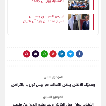
الدقهلية ورئيس جامعة
المنصورة يفتتحون مشروعات
تعليمية وطبية وإدارية جديدة
بتكلفة تتجاوز مليار جنيه
الرئيس السيسي يستقبل
الشيخ محمد بن زايد آل نهيان
رئيس دولة الإمارات العربية
المتحدة
الموضوع التالي
رسميًا.. الأهلي ينهي التعاقد مع ييس توروب بالتراضي
الموضوع السابق
الأهلي يعلن رحيل الكابتن وليد صلاح الدين عن منصب