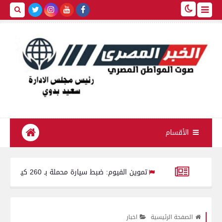
الأقسام
تموين الفيوم: ضبط سيارة محملة بـ 260 كيلو لحوم مفرومة غير صالحة للاستهلاك الآدمي
 يعتمد حركة مديري ووكلاء مديريات الشئون الصحية بمحافظات الجمهورية لعام 
الصفحة الرئيسية
اخبار