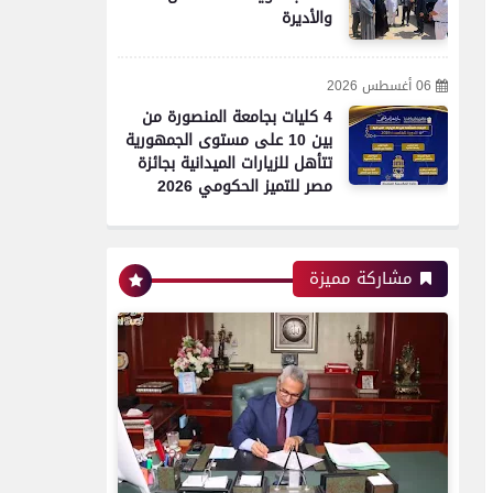
والأديرة
06 أغسطس 2026
محافظات
4 كليات بجامعة المنصورة من
بين 10 على مستوى الجمهورية
محافظ بني سويف يعتمد
تتأهل للزيارات الميدانية بجائزة
تخفيض تنسيق القبول
مصر للتميز الحكومي 2026
بالثانوي العام من 236 إلى
231 درجة .. والخدمات من 210
درجة إلى 209
مشاركة مميزة
محافظات
تموين الفيوم: ضبط سيارة
محملة بـ 260 كيلو لحوم
مفرومة غير صالحة للاستهلاك
الآدمي