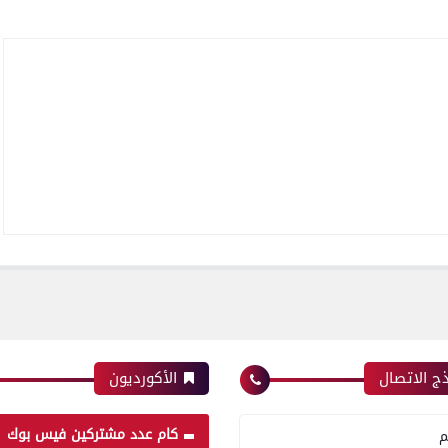
ج الاتصال
الأكورديون
كام عدد مشتركين فيس بوك
م