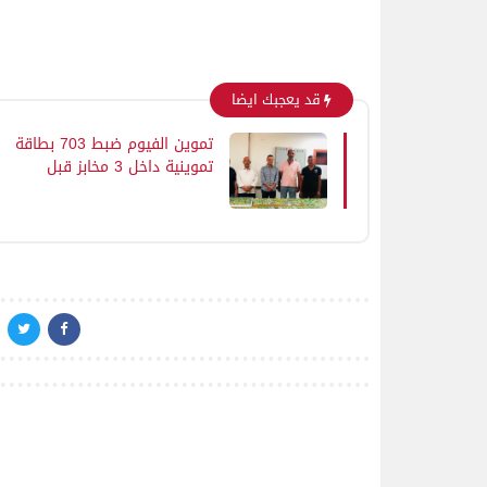
قد يعجبك ايضا
تموين الفيوم ضبط 703 بطاقة
تموينية داخل 3 مخابز قبل
استخدامها فى مبيعات وهمية
والاستيلاء على الدعم