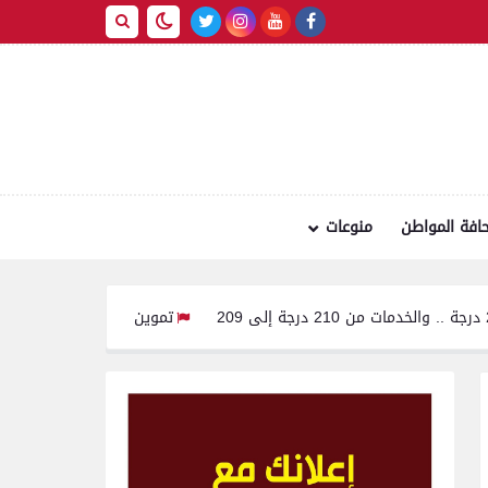
افة المواطن
منوعات
تموين الفيوم: ضبط سيارة محملة بـ 260 كيلو لحوم مفرومة غير صالحة للاستهلاك الآدمي