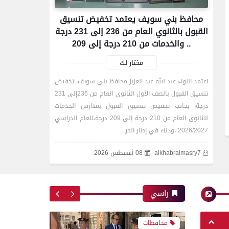
محافظ بني سويف يعتمد تخفيض تنسيق
القبول بالثانوي العام من 236 إلى 231 درجة
محافظات
.. والخدمات من 210 درجة إلى 209
مختار لك
محافظ الفيوم يستقبل مدير
مديرية الصحة الجديد ويؤكد:
اعتمد اللواء عبد الله عبد العزيز محافظ بني سويف، تخفيض
تحسين جودة الخدمات الطبية
تنسيق القبول بالصف الأول الثانوي العام من 236إلى 231
أولوية
درجة، بجانب تخفيض تنسيق القبول بمدارس الخدمات
للثانوى العام من 210 درجة إلى 209 درجة،للعام الدراسي
2026/2027 ،وذلك في إطار الحر…
محافظات
alkhabralmasry7
08 أغسطس 2026
مدير أمن سوهاج يتفقد
راسي
الخدمات الأمنية والارتكازات
..ويؤكد ضرورة اليقظة التامة