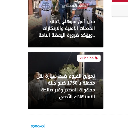
محافظات
تموين الفيوم ضبط سيارة نقل
محملة بـ 1750 كيلو جبنة
مجهولة المصدر وغير صالحة
للاستهلاك الآدمي
محافظات
تموين الفيوم ضبط 500 لتر
لبن فاسد وغير صالح
للاستهلاك الآدمى قبل طرحه
بالأسواق