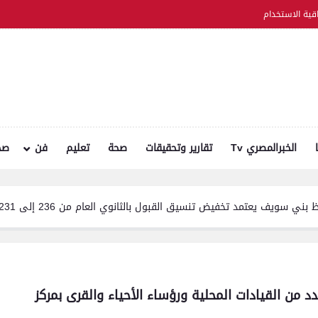
اقية الاستخدام
الخبرالمصري Tv
تقارير وتحقيقات
صحة
تعليم
فن
صح
سيق القبول بالثانوي العام من 236 إلى 231 درجة .. والخدمات من 210 درجة إلى 209
من القيادات المحلية ورؤساء الأحياء والقرى بمركز