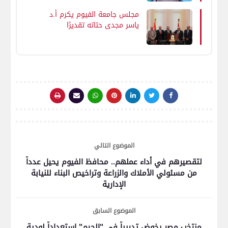
الجمهورية بشهادة الثانوية
العامة "مكفوفين"
مجلس جامعة الفيوم يكرم أ.د
ياسر مجدي حتاته تقديرًا
لمسيرة حافلة بالعطاء
والإنجازات شهدتها جامعة
الفيوم تحت قيادته خلال الفترة
الماضية
الموضوع التالي
لتقصيرهم في أداء عملهم.. محافظ الفيوم يحيل عدداً
من مسئولي الأملاك والزراعة وتراخيص البناء للنيابة
الإدارية
الموضوع السابق
منتخب مصر يخوض تدريباً في "الجيم" استعداداً لودية