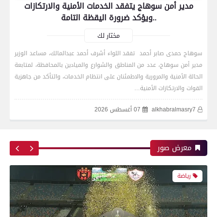
مدير أمن سوهاج يتفقد الخدمات الأمنية والارتكازات
..ويؤكد ضرورة اليقظة التامة
مختار لك
سوهاج حمدى صابر أحمد تفقد اللواء أشرف أحمد عبدالمالك، مساعد الوزير
مدير أمن سوهاج، عدد من المناطق والشوارع والميادين بالمحافظة، لمتابعة
رياضة
الحالة الأمنية والمرورية والاطمئنان على انتظام الخدمات، والتأكد من جاهزية
القوات والارتكازات الأمنية…
alkhabralmasry7
07 أغسطس 2026
اتحاد العاصمة الجزائرى بطلاً لكأس الكونفدرالية
الإفريقية للمرة الثانية في تاريخه
معرض صور
رياضة