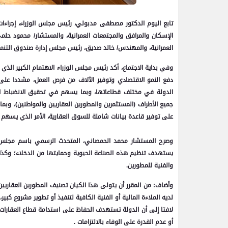
تابع اليوم الدكتور مصطفى مدبولي، رئيس مجلس الوزراء، إجراءات
الإسكان والمرافق والمجتمعات العمرانية، والمستشار/ محمود حلمي
العمرانية، والمهندس/ خالد صديق، رئيس مجلس إدارة صندوق التنم
وفي بداية الاجتماع، أكد رئيس مجلس الوزراء الاهتمام الكبير الذي
دفع النمو الاقتصادي وتوفير الآلاف من فرص العمل، مشددا على 
الدولة في مختلف قطاعاتها، وبما يسهم في تحقيق الانضباط ال
جميع الأطراف (المستثمرين والمطورين العقاريين والمواطنين)، وبم
على توفير قاعدة بيانات شاملة للسوق العقارية، الأمر الذي يسهم
وصرح المستشار محمد الحمصاني، المتحدث الرسمي باسم مجلس ال
يستهدف تنظيم هذه الصناعة الحيوية وحمايتها من الدخلاء؛ وكذا حم
والفنية للمطورين.
وأضاف: من المقرر أن يتولى هذا الكيان تصنيف المطورين العقاريين
لديه الملاءة المالية أو الفنية الكافية لتنفيذ أو تطوير مشروع كبير
لافتا إلى أن الدولة تستهدف الحفاظ على استدامة قطاع العقارات
أو عدم القدرة على الوفاء بالالتزامات .