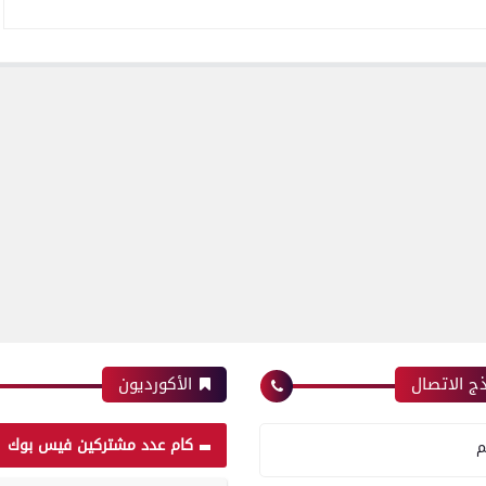
ج الاتصال
الأكورديون
كام عدد مشتركين فيس بوك
م