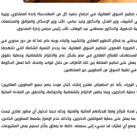
 تنظيم السوق العقارية، في اجتماع حضره كل من المهندسة/ راندة المنشاوي، وزيرة
 الشريف، وزير العدل، والدكتور وليد عباس، نائب وزير الإسكان والمرافق والمجتمعات
ية الحضرية، والدكتور مصطفى عبد الوهاب، نائب رئيس مجلس إدارة الصندوق.
 يحظى به قطاع التطوير العقاري والتشييد والبناء بوجه عام، لما له من دور محوري في
الضرورة القصوى لتنظيم السوق العقارية، بما يخدم التنمية الشاملة التي تنتهجها
مستهدف للقطاع العقاري في مصر بشكل عام، والالتزام بالشفافية، وحماية حقوق
ا يعمل على تنظيم العلاقة بين تلك الأطراف من خلال قواعد واضحة، كما تعمل الحكومة
 في تنقية السوق من المطورين غير المنتظمين.
وزراء، بأنه تم استعراض مقترح إنشاء كيان موحد يضم جميع المطورين العقاريين؛
اية الحاجزين، وبما يضمن الالتزام بالشفافية والحوكمة، والتحقق من الملاءة المالية
 لعدة شرائح وفقا لقدراتهم المالية والفنية، وذلك تجنبا لدخول أي مطور عقاري ليست
، بما يعمل على حماية المواطنين الحاجزين، وكذلك عدم الإضرار بسُمعة المطورين الجادين،
 ومنع أي تعثرات قد تسيء إلى سمعته، خاصة ما يتعلق بتأخر تسليم بعض المشروعات،