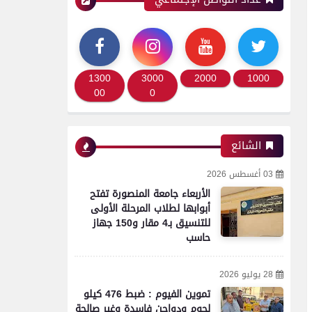
1300
3000
2000
1000
00
0
الشائع
03 أغسطس 2026
الأربعاء جامعة المنصورة تفتح
أبوابها لطلاب المرحلة الأولى
للتنسيق بـ4 مقار و150 جهاز
حاسب
28 يوليو 2026
تموين الفيوم : ضبط 476 كيلو
لحوم ودواجن فاسدة وغير صالحة