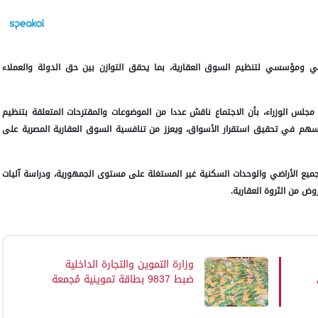
ي ومؤسسي لتنظيم السوق العقارية، بما يحقق التوازن بين حق الدولة والعملاء
لس الوزراء، بأن الاجتماع ناقش عددا من الموضوعات والمقترحات المتعلقة بتنظيم
يسهم في تحقيق استقرار الأسواق، ويعزز من تنافسية السوق العقارية المصرية على
جميع الأراضي والوحدات السكنية غير المستغلة على مستوى الجمهورية، ودراسة آليات
ض من الثروة العقارية.
وزارة التموين والتجارة الداخلية
ضبط 9837 بطاقة تموينية مُجمعة
داخل مخابز ومنافذ تموينية بـ14
محافظة.. والوزارة تؤكد استمرار