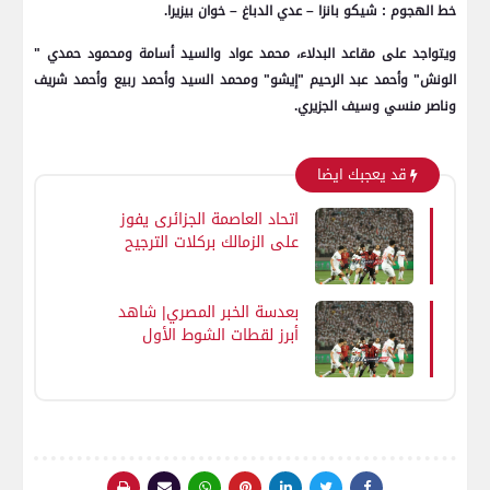
خط الهجوم : شيكو بانزا – عدي الدباغ – خوان بيزيرا.
ويتواجد على مقاعد البدلاء، محمد عواد والسيد أسامة ومحمود حمدي "
الونش" وأحمد عبد الرحيم "إيشو" ومحمد السيد وأحمد ربيع وأحمد شريف
وناصر منسي وسيف الجزيري.
قد يعجبك ايضا
اتحاد العاصمة الجزائرى يفوز
على الزمالك بركلات الترجيح
ويتوج ببطولة كأس
الكونفدرالية الإفريق
بعدسة الخبر المصري| شاهد
أبرز لقطات الشوط الأول
لمباراة الزمالك واتحاد العاصمة
الجزائري فى نهائي كأس
الكونفدرالية الإفريقية