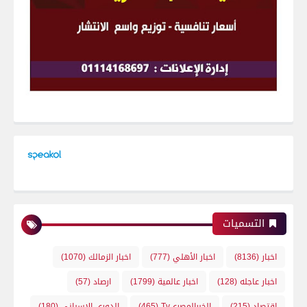
التسميات
اخبار
(8136)
اخبار الأهلي
(777)
اخبار الزمالك
(1070)
اخبار عاجله
(128)
اخبار عالمية
(1799)
ارصاد
(57)
اقتصاد
(215)
الخبرالمصريTv
(465)
الدوري الاسباني
(180)