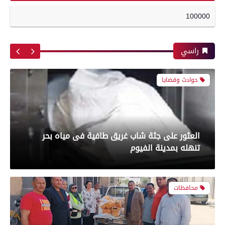
حوادث وقضايا
100000
أبرز لقطات الشوط الأول لمباراة الزمالك وسموحه
فى الدورى
راسي
العثور على جثة شاب غريق طافية فى مياه بحر
تنهله بمدينة الفيوم
معرض صور
محافظات
بعدسة الخبر المصري| شاهد أبرز لقطات مباراة
الأهلي وبيراميدز فى الدورى
تموين الفيوم ضبط 450 كيلو جبنة رومى وموتزاريلا
منتهية الصلاحية وغير للاستهلاك الآدمي
رياضة
محافظات