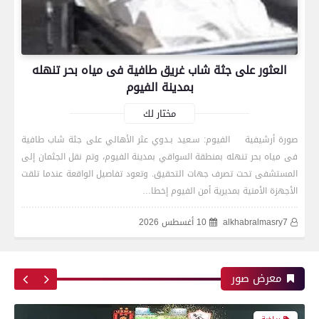
العثور على جثة شاب غريق طافية فى مياه بحر تنهله
بمدينة الفيوم
مختار لك
صورة أرشيفية الفيوم: سـعيد بـدوي عثر الأهالي على جثة شاب طافية
فى مياه بحر تنهله بمنطقة السواقي بمدينة الفيوم، وتم نقل الجثمان إلى
رياضة
المستشفى تحت تصرف جهات التحقيق. وتعود تفاصيل الواقعة عندما تلقت
الأجهزة الأمنية بمديرية أمن الفيوم إخطا…
alkhabralmasry7
10 أغسطس 2026
اتحاد العاصمة الجزائرى بطلاً لكأس الكونفدرالية
الإفريقية للمرة الثانية في تاريخه
معرض صور