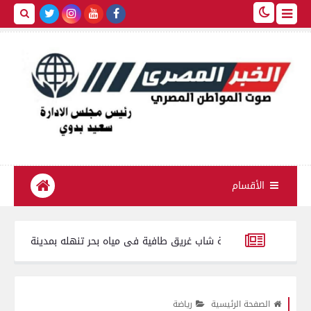
الأقسام
ثور على جثة شاب غريق طافية فى مياه بحر تنهله بمدينة الفيوم
تموين الفيوم ضب
1 كيلو جبنة مجهولة المصدر وغير صالحة للاستهلاك الآدمي
الصفحة الرئيسية
رياضة