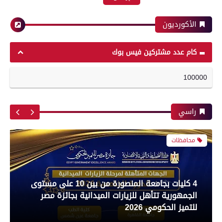
الأهلي وبيراميدز فى الدورى
الأكورديون
محافظات
رياضة
كام عدد مشتركين فيس بوك
100000
بعدسة الخبر المصري| شاهد أبرز لقطات مباراة
مدير أمن سوهاج يواصل جولاته المفاجئة ويتفقد
الزمالك و شباب بلوزداد الجزائري فى كأس
الكنائس والأديرة
الكونفدرالية الإفريقية
راسي
محافظات
رياضة
4 كليات بجامعة المنصورة من بين 10 على مستوى
الجمهورية تتأهل للزيارات الميدانية بجائزة مصر
بعدسة الخبر المصري| شاهد أبرز لقطات مباراة
للتميز الحكومي 2026
الأهلي و سيراميك فى الدورى