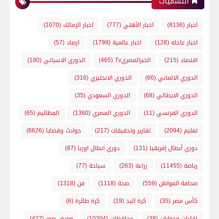
التسميات
اخبار
(8136)
اخبار الأهلي
(777)
اخبار الزمالك
(1070)
اخبار عاجله
(128)
اخبار عالمية
(1799)
ارصاد
(57)
اقتصاد
(215)
الخبرالمصريTv
(465)
الدوري الاسباني
(180)
الدوري الالماني
(66)
الدوري الانجليزي
(316)
الدوري الايطالي
(68)
الدوري السعودي
(35)
الدوري الفرنسي
(11)
الدوري المصري
(1360)
المظاليم
(65)
تعليم
(2094)
تقارير وتحقيقات
(217)
حوادث وقضايا
(6626)
دوري أبطال إفريقيا
(131)
دوري ابطال اوربا
(87)
رياضة
(11455)
زراعة
(263)
سياحة
(77)
صحافة المواطن
(559)
صحة
(1118)
فن
(1318)
كأس مصر
(35)
كرة اليد
(19)
كرة طائرة
(6)
لقاءات وحوارات
(38)
محافظات
(10204)
معرض صور
(427)