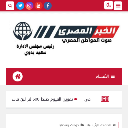
الأقسام
تموين الفيوم ضبط 500 لتر لبن فاسد وغير صالح للاستهلاك الآدمى قبل طرحه بالأسواق
سيسي يوجه بالعمل المستمر على تطوير أدوات الدعم وضمان تقديم الدعم ال
الصفحة الرئيسية
حوادث وقضايا