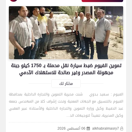
اتحاد العاصمة الجزائرى بطلاً لكأس الكونفدرالية
الإفريقية للمرة الثانية في تاريخه
رياضة
تموين الفيوم ضبط سيارة نقل محملة بـ 1750 كيلو جبنة
بعدسة الخبر المصري| شاهد أبرز لقطات الشوط
مجهولة المصدر وغير صالحة للاستهلاك الآدمي
الأول لمباراة الزمالك واتحاد العاصمة الجزائري فى
نهائي كأس الكونفدرالية الإفريقية
مختار لك
الفيوم : سـعيد بـدوي شنت مديرية التموين والتجارة الداخلية بمحافظة
الفيوم بالتنسيق مع الجهات المعنية وتحت إشراف كلا من المهندس جمعه
رياضة
عبد الحفيظ وكيل وزارة التموين والتجارة الداخلية والأستاذة عبير العقبي
وكيل المديرية، تنفيذاً لتوجيهات الد…
alkhabralmasry7
06 أغسطس 2026