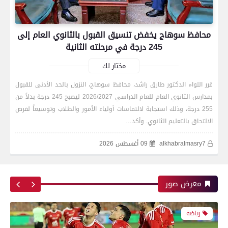
محافظ سوهاج يخفض تنسيق القبول بالثانوي العام إلى
بعدسة الخبر المصري| شاهد أبرز لقطات الشوط
245 درجة في مرحلته الثانية
الأول لمباراة الزمالك واتحاد العاصمة الجزائري فى
نهائي كأس الكونفدرالية الإفريقية
مختار لك
قرر اللواء الدكتور طارق راشد، محافظ سوهاج، النزول بالحد الأدنى للقبول
بمدارس الثانوي العام للعام الدراسي 2026/2027 ليصبح 245 درجة بدلاً من
رياضة
255 درجة، وذلك استجابة لالتماسات أولياء الأمور والطلاب وتوسيعاً لفرص
الالتحاق بالتعليم الثانوي. وأكد…
alkhabralmasry7
09 أغسطس 2026
بعدسة الخبر المصري| شاهد أبرز لقطات مباراة زد و
بيراميدز فى نهائى كأس مصر
معرض صور
رياضة