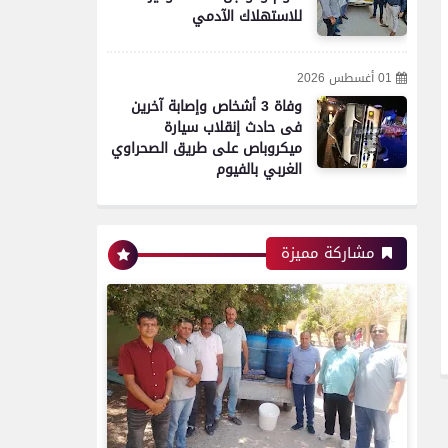
للاستهلاك الآدمي
محافظات
01 أغسطس 2026
تموين الفيوم ضبط 500 لتر
وفاة 3 أشخاص وإصابة آخرين
لبن فاسد وغير صالح
فى حادث إنقلاب سيارة
للاستهلاك الآدمى قبل طرحه
ميكروباص على طريق الصحراوي
بالأسواق
الغربي بالفيوم
محافظات
مشاركة مميزة
مدير أمن سوهاج يواصل
جولاته المفاجئة ويتفقد
الكنائس والأديرة