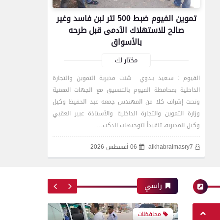
محافظات
تموين الفيوم ضبط 500 لتر لبن فاسد وغير
4 كليات بجامعة المنصورة من
صالح للاستهلاك الآدمى قبل طرحه
بين 10 على مستوى
بالأسواق
الجمهورية تتأهل للزيارات
الميدانية بجائزة مصر للتميز
مختار لك
الحكومي 2026
الفيوم : سـعيد بـدوي شنت مديرية التموين والتجارة
الداخلية بمحافظة الفيوم بالتنسيق مع الجهات المعنية
وتحت إشراف كلا من المهندس جمعه عبد الحفيظ وكيل
حوادث وقضايا
وزارة التموين والتجارة الداخلية والأستاذة عبير العقبي
وكيل المديرية، تنفيذاً لتوجيهات الدكت…
alkhabralmasry7
06 أغسطس 2026
إصابة مسن صدمته سيارة
نقل أثناء عبور الطريق في
طهطا بسوهاج
راسي
محافظات