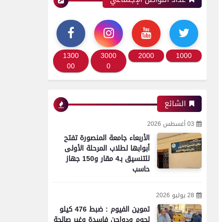
1300
3000
2000
1000
00
0
الشائع
03 أغسطس 2026
الأربعاء جامعة المنصورة تفتح
أبوابها لطلاب المرحلة الأولى
للتنسيق بـ4 مقار و150 جهاز
حاسب
28 يوليو 2026
تموين الفيوم : ضبط 476 كيلو
لحوم ودواجن فاسدة وغير صالحة