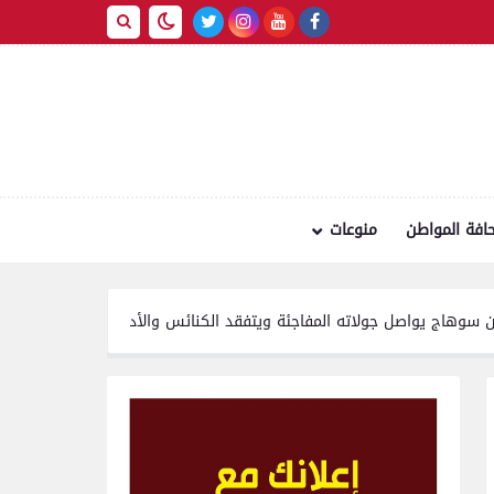
افة المواطن
منوعات
ل جولاته المفاجئة ويتفقد الكنائس والأديرة
4 كليات بجامعة المنصورة من بين 10 على مستوى الجمهورية تتأهل للزيارات الميدانية بجائزة مصر للتميز الحكومي 2026