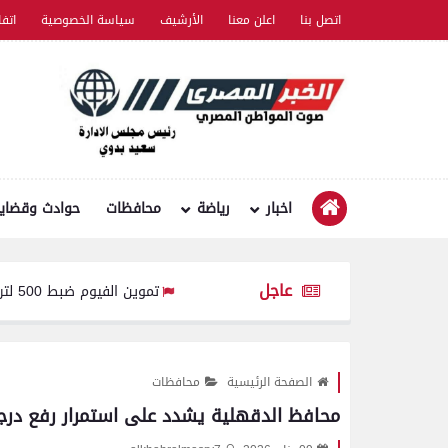
اتصل بنا
اعلن معنا
الأرشيف
سياسة الخصوصية
اتف
اخبار
رياضة
محافظات
حوادث وقضايا
عاجل
تموين الفيوم ضبط 500 لتر لبن فاسد وغير صالح للاستهلاك الآدمى قبل طرحه بالأسواق
الصفحة الرئيسية
محافظات
محافظ الدقهلية يشدد على استمرار رفع درج