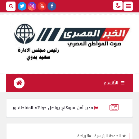
الأقسام
مدير أمن سوهاج يواصل جولاته المفاجئة ويتفقد الكنائس وال
شرائح المستحقة
تموين الفيوم : ضبط 4830 علبة سجائر مختلفة الأنواع صيني مجهولة المصدر محظور بيعها أو تداولها
الصفحة الرئيسية
رياضة