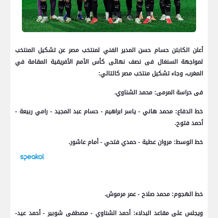
أعلن الكابتن حسام حسن المدير الفني لمنتخب مصر عن تشكيل المنتخب
لمواجهة السنغال فى نصف نهائى كأس الأمم الأفريقية المقامة في
المغرب، وجاء تشكيل منتخب مصر كالتالي:
فى حراسة المرمى: محمد الشناوي.
خط الدفاع: محمد هاني - ياسر ابراهيم - حسام عبد المجيد - رامي ربيعة -
أحمد فتوح.
خط الوسط: مروان عطية - حمدي فتحي - أمام عاشور.
خط الهجوم: محمد صلاح - عمر مرموش.
ويجلس على مقاعد البدلاء: أحمد الشناوي - مصطفى شوبير - أحمد عيد-