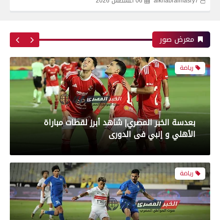
alkhabralmasry7
06 أغسطس 2026
بعدسة الخبر المصري| شاهد أبرز لقطات مباراة زد و
بيراميدز فى نهائى كأس مصر
معرض صور
رياضة
بعدسة الخبر المصري| شاهد أبرز لقطات مباراة
الأهلي و إنبي فى الدورى
رياضة