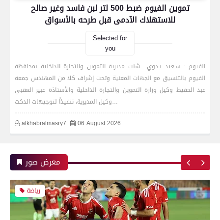
تموين الفيوم ضبط 500 لتر لبن فاسد وغير صالح
للاستهلاك الآدمى قبل طرحه بالأسواق
بعدسة الخبر المصري| شاهد أبرز لقطات الشوط
الأول لمباراة الزمالك واتحاد العاصمة الجزائري فى
Selected for
نهائي كأس الكونفدرالية الإفريقية
you
الفيوم : سـعيد بـدوي شنت مديرية التموين والتجارة الداخلية بمحافظة
الفيوم بالتنسيق مع الجهات المعنية وتحت إشراف كلا من المهندس جمعه
رياضة
عبد الحفيظ وكيل وزارة التموين والتجارة الداخلية والأستاذة عبير العقبي
وكيل المديرية، تنفيذاً لتوجيهات الدكت…
alkhabralmasry7
06 August 2026
بعدسة الخبر المصري| شاهد أبرز لقطات مباراة زد و
بيراميدز فى نهائى كأس مصر
معرض صور
رياضة