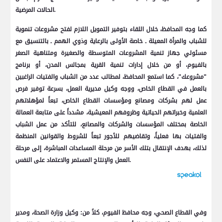
الحالات المرضية.
كما وجه المحافظ، خلال اللقاء بتوفير التمويل اللازم لفتح مشروعات تنموية
للشباب والمرأة المعيلة ـ خاصة الأولى بالرعاية وذوي الهمم ـ بالتنسيق مع
مسئولي جهاز تنمية المشروعات المتوسطة والصغيرة ومتناهية الصغر
بالفيوم، أو من خلال إدارات تنمية القرية بمجالس المدن، أو برنامج
"مشروعك"، كما استمع المحافظ، لمطالب عدد من الشباب والفتيات الراغبين
بالعمل في القطاع الخاص، ووجه وكيل مديرية العمل، بسرعة توفير فرص
عمل لهم بشركات ومصانع ومؤسسات القطاع الخاص، تبعاً لمؤهلاتهم
العلمية وخبراتهم الحياتية وظروفهم المعيشية، مشدداً على متابعة العمالة
الخاصة بمختلف المؤسسات والشركات والمصانع، للتأكد من عمل الشباب
والفتيات بها فعلياً، وتقاضيهم للأجور تبعاً للشروط والقوانين المنظمة
لذلك، بهدف الإنتقال بتلك الأسر من مرحلة المساعدات المباشرة، إلى مرحلة
العمل والإنتاج المستمر والاعتماد على النفس.
وفي القطاع الصحي، وجه محافظ الفيوم، كلاً من: وكيل وزارة الصحة، ومدير