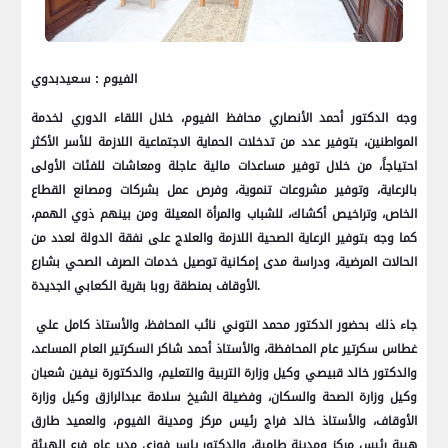
الفيوم : سـعيدبدوي
وجه الدكتور أحمد الأنصاري محافظ الفيوم، خلال اللقاء الدوري لخدمة
المواطنين، بتوفير عدد من تدخلات الحماية الاجتماعية اللازمة للأسر الأكثر
احتياجاً، من خلال توفير مساعدات مالية عاجلة ومعاشات للفئات الأولى
بالرعاية، وتوفير مشروعات تنموية، وفرص عمل بشركات ومصانع القطاع
الخاص، وتراخيص أكشاك، للشباب والمرأة المعيلة ومن بينهم ذوي الهمم،
كما وجه بتوفير الرعاية الصحية اللازمة والعلاج على نفقة الدولة لعدد من
الحالات المرضية، ودراسة مدى إمكانية توصيل خدمات الصرف الصحي بشارع
الأوقاف بمنطقة روبا بقرية الكعابي الجديدة.
جاء ذلك بحضور الدكتور محمد التوني نائب المحافظ، والأستاذ كامل علي
غطاس سكرتير عام المحافظة، والأستاذ أحمد شاكر السكرتير العام المساعد،
والدكتور خالد قبيصي وكيل وزارة التربية والتعليم، والدكتورة نيفين شعبان
وكيل وزارة الصحة والسكان، وفضيلة الشيخ سلامة عبدالرازق وكيل وزارة
الأوقاف، والأستاذ خالد فراج رئيس مركز ومدينة الفيوم، والعميد طارق
هيبة رئيس مركز ومدينة طامية، والدكتور ياسر فوزي مدير عام فرع الهيئة