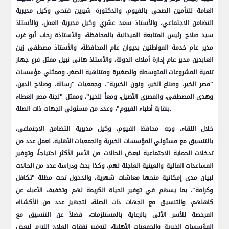
العامة للتأمين الصحي بالفيوم، والدكتورة شيرين فتحي وكيل مديرية
التضامن الاجتماعي، والأستاذ سعد عشري وكيل مديرية العمل، والأستاذ
سيد صلاح رئيس المتابعة الميدانية بالمحافظة، والأستاذة رحاب أبو غرب
مدير عام خدمة المواطنين بديوان عام المحافظة، والأستاذ مصطفى زين
العابدين مدير عام إدارة أملاك الدولة، والأستاذ هانى نبيل ممثل فرع جهاز
تنمية المشروعات المتوسطة والصغيرة ومتناهية الصغر، وممثلي مؤسسات
"مصر الخير، وصناع الخير، ونون الخيرية"، وجمعيات "رسالة، وصلاح الدين،
وهدى المصطفى، والمصري الأصيل، ومعاً للخير"، وممثل "لجنة مصر العطاء
بنقابة أطباء الفيوم"، وعدد من مسئولي الجهات ذات الصلة.
خلال اللقاء، وجه محافظ الفيوم، وكيل مديرية التضامن الاجتماعي،
بالتنسيق مع مسئولي المؤسسات الخيرية والجمعيات الأهلية، لعمل عدد من
تدخلات الحماية الاجتماعية لبعض الحالات من الأسر الأكثر احتياجاً، وتوفير
المساعدات المالية والعينية العاجلة لهم، وكذا بحث ودراسة عدد من الحالات
لبيان مدى إمكانية منحها معاشات شهرية، والدخول تحت مظلة "تكافل
وكرامة"، بما يسهم في توفير الحياة الكريمة لهم وتخفيف الأعباء عن
كاهلهم، والتنسيق مع الجهات ذات الصلة، لتجهيز عدد من الأكشاك
المرخصة للأسر الألى بالرعاية بالمستلزمات، فضلاً عن التنسيق مع
المؤسسات الخيرية والجمعيات الأهلية، لتوفير نفقات العلاج اللازم لبعض