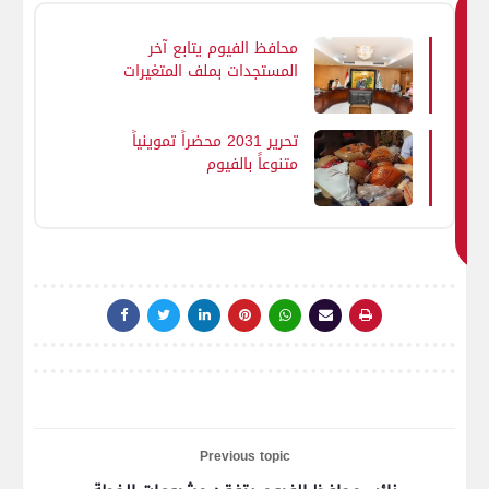
ق
محافظ الفيوم يتابع آخر
د
المستجدات بملف المتغيرات
ي
المكانية ويشدد على التصدي
ع
الفوري لجميع التعديات في
جب
المهد.. والتعامل الحازم مع
تحرير 2031 محضراً تموينياً
المتغيرات غير القانونية
متنوعاً بالفيوم
ك
اي
ض
ا
Previous topic