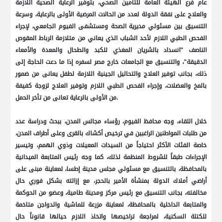
عام فرع الهيئة العامة للتأمين الصحي، بتوفير الرعاية الصحية اللازمة
والعلاج على نفقة الدولة لعدد من الحالات المرضية الأولى بالرعاية، وسرعة
التنسيق بين مسئولي مديرية الصحة ومستشفى الفيوم الجامعي، لإجراء
الفحص الطبي اللازم لأحد الشباب الذي يعاني من متلازمة الرباط المقوص
الناصف "انسداد بالشريان المغذي للكبد والطحال والمعدة والأمعاء
الدقيقة"، والتنسيق مع الجامعات خارج مصر لسفره إذا ما دعت الحاجة إلى
ذلك، بجانب توفير العلاج والتحاليل الجينية اللازمة لطفل يعانى من ضمور
بالمخ والعضلات، وإجراء الفحص الطبي اللازم وتوفير العلاج لزوجة كفيفة
من الأولى بالرعاية تعانى من تأخر الحمل.
خلال اللقاء، وجه محافظ الفيوم، رؤساء مجالس المدن، ببحث ودراسة عدد
من طلبات المواطنين الراغبين في ترخيص أكشاك بالقرى وعلى أطراف المدن،
خاصة الفئات الأكثر احتياجاً من السيدات المعيلات وذوي الهمم، وتيسير
الإجراءات طبقاً للشروط المنظمة لذلك، كما وجه رئيس المتابعة الميدانية
بالمحافظة، بالتنسيق مع مسئولي مجلس مدينة إطسا، لمعاينة مبنى على
أراضي أملاك الدولة بمنشأة الأمير بالحجر، مع إزالته بشكل فوري حال
مخالفته، بجانب التنسيق مع رئيس مركز ومدينة طامية، وعضو من الحوكمة
والمتابعة الداخلية بالمحافظة، لمعاينة مزرعة للماشية والدواجن متاخمة
للكتلة السكنية، لمراجعة تراخيصها واتخاذ اللازم حيالها قانوناً حال