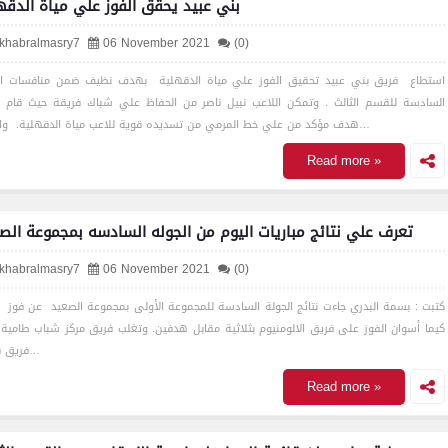
بني عبيد يحقق الفوز علي مياة الدقه
lkhabralmasry7
06 November 2021
(0)
استطاع فريق بني عبيد تحقيق الفوز علي مياة الدقهلية بهدف نظيف ضمن منافسات ال
السادسة للقسم الثالث . وتمكن اللاعب نبيل ناصر من الحفاظ علي شباك فريقة حيث قام بإ
هدف مؤكد من علي خط المرمي من تسديده قوية للاعب مياة الدقهلية. والجدي…
Read more »
تعرف علي نتائج مباريات اليوم من الجوله السادسه بمجموعة الص
lkhabralmasry7
06 November 2021
(0)
كتبت : بسمة البدري جاءت نتائج الجولة السادسة للمجموعة الأولى بمجموعة الصعيد عن فوز 
كيما أسوان الفوز على فريق الالومنيوم بثلاثية مقابل هدفين. وتغلب فريق مركز شباب طامية
فريق قنا ب…
Read more »