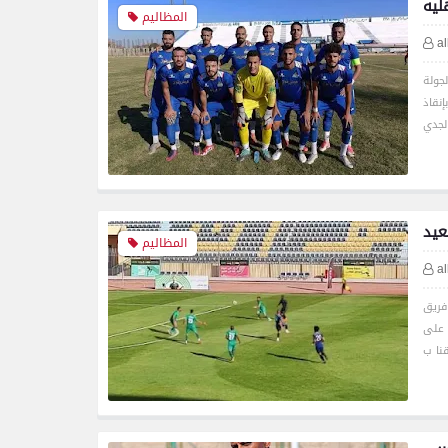
ليه
المظاليم
a
جولة
نقاذ
عيد
المظاليم
a
فريق
 على