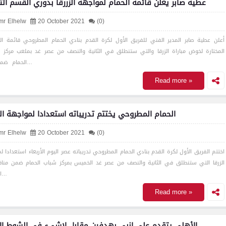
عطية صابر يعلن قائمة الحمام لمواجهة الزررقا بدوري القسم الث
mr Elhelw
20 October 2021
(0)
أعلن عطية صابر المدير الفني للفريق الأول لكرة القدم بنادي الحمام المطروحي قائمة ال
المختارة لخوض مباراة الزرقا والتي ستنطلق في الثانية والنصف من عصر غد بملعب مركز 
الحمام ضمن منا…
Read more »
الحمام المطروحي يختتم تدريباته استعدادا لمواجهة الز
mr Elhelw
20 October 2021
(0)
اختتم الفريق الأول لكرة القدم بنادي الحمام المطروحي تدريباته عصر اليوم الأربعاء استعدادا لم
الزرقا التي ستنطلق في الثانية والنصف من عصر غد الخميس بمركز شباب الحمام ضمن منا
الجولة…
Read more »
الأهلى يتقدم على إنبي بهدفين مقابل لاشيء في الشوط ال