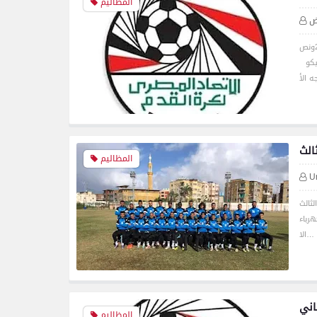
المظاليم
ض
كتب : يوسف محمد تقام غدا السبت مباريات مجموعه التاسعه والسابعه في تمام الساعة 2ونص
شيكو
الث
المظاليم
U
ثالث
ب كهرباء
الا…
المظاليم