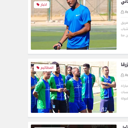
اني
اخبار
A
فريق
شباب
رقا
المظاليم
A
باراة
فسات
أول