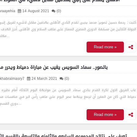
sraayehia
14 August 2021
(0)
كتبت : رحمة حسين تصوير: محمد يحيى تقدم النادي الأهلى بهدفين مقابل لاشيء لفريق إنب
الجولة الثلاثين من مسابقة الدوري المصري الممتاز على ملعب السلام وي الأهلى. أحرز الهدف ا
مهاجم الأ…
Read more »
بالصور.. سماد السويس يغيب عن مباراة دمياط ويحرر م
lkhabralmasry7
24 March 2021
(0)
غاب الفريق الاول لكرة القدم بنادي سماد السويس عن مواجهة اليوم الثلاثاء أمام نظيره 
دمياط التي كان من المقرر أن تجمع بينهما عصر اليوم على ملعب رأس البر في منافسات مس
دوري القسم الثان…
Read more »
تعرف على نتائج المجموعه السابعه والثامنه والتاسعة بالقسم الث