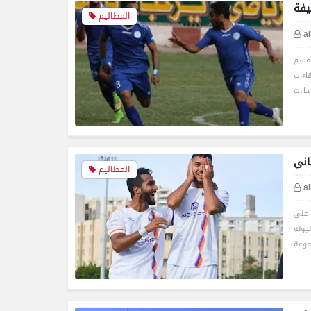
يفة
المظاليم
a
لقسم
ما أقيمت ست لقاءات
اني
المظاليم
a
 على
جولة