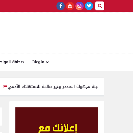
منوعات
صحافة المواط
1 كيلو جبنة مجهولة المصدر وغير صالحة للاستهلاك الآدمي