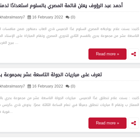
أحمد عبد الرؤوف يعلن قائمة المصري بالسلوم استعدادًا لدمن
lkhabralmasry7
16 February 2022
(0)
كتبت: بسنت علام يواجهه المصري السلوم غدًا الخميس نادي العاب دمنهور ضمن منافسات ال
التاسعة عشر من مجموعة بحري بالقسم الثاني للدوري المصري وتقام المباراة على الإستاد ال
ببرج العرب في …
Read more »
تعرف على مباريات الجولة التاسعة عشر بمجموعة ب
lkhabralmasry7
16 February 2022
(0)
كتبت : بسنت علام تنطلق غدًا الخميس مباريات الجولة التاسعة عشر من مجموعة بحري بال
الممتاز ب وتقام 8 مباربات تنطلق جميعًا في تمام الساعة الثالثة عصرًا. يخوض نادي دكرنس م
قوية في م…
Read more »