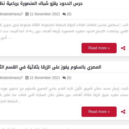
حرس الحدود يغزو شباك المنصورة برباعية نظ
lkhabralmasry7
11 November 2021
(0)
كتب : اسماعيل محسن انطلقت لقاءات الجولة السابعة للمجموعة الثالثة مجموعة بحري بدورى ا
الثاني ،وشهدت اكتساح الحدود لنظيره المنصورة بأربعة أهداف دون رد4-0. ك
أخري جاءت …
Read more »
المصري بالسلوم يفوز على الزرقا بثلاثية في القسم الث
lkhabralmasry7
11 November 2021
(0)
كتبت: إيمان محمد تمكن الفريق الأول لكرة القدم بنادي المصري بالسلوم من تحقيق فوزه
حساب نظيره فريق الزرقا بثلاثة أهداف دون مقابل خلال المباراة التي انتهت منذ قليل بال
السابعة للمجموعة…
Read more »