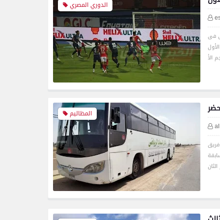
الدوري المصري
e
ى فى
لأول
حضر
المظاليم
a
فريق
ابقة
الث