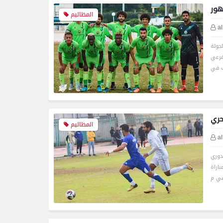
هور
المظاليم
a
جولة
فرعي
حري
المظاليم
a
دوري
باراة