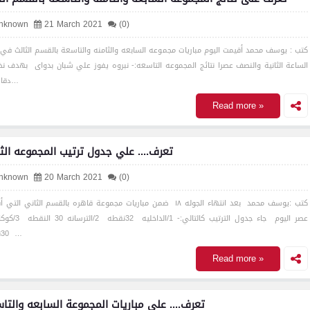
nknown
21 March 2021
(0)
كتب : يوسف محمد أقيمت اليوم مباريات مجموعه السابعه والثامنه والتاسعة بالقسم الثالث في 
الساعة الثانية والنصف عصرا نتائج المجموعه التاسعه:- نبروه يفوز علي شبان بدواى بهدف 
دقادوس…
Read more »
تعرف.... علي جدول ترتيب المجموعه الثا
nknown
20 March 2021
(0)
كتب :يوسف محمد بعد انتهاء الجوله ١٨ ضمن مباريات مجموعة قاهره بالقسم الثاني الت
عصر اليوم جاء جدول الترتيب كالتالي:- 1/ال
30نقطه …
Read more »
تعرف.... على مباريات المجموعة السابعه والتا