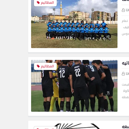
المظاليم
U
تمام
نظيف
نيه
المظاليم
U
ي أقيمت
داخليه 32نقطه 2/الترسانه 30 النقطه 3/كوكاكولا
سعه