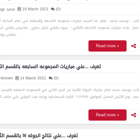
(0)
19 March 2021
محمد عو
عصرا جاءت مباريات مجموعه التاسعه كالتالي:- نبروه يلاقي شبان بداوي دقادوس يلاقي 
بلقاس يواجه الأ…
Read more »
تعرف ...علي مباريات المجموعه السابعه بالقسم الث
nknown
14 March 2021
(0)
كتب: يوسف محمد تقام مباريات الجولة الثانية من الدور التاني في المجموعه السابعه بالقسم ال
عصر يوم الاثنين المقبل الموافق ٢٠٢١/٣/١٥ كهربا الاسماعليه يواجه ميت الخولي علي ملع
Read more »
تعرف ...علي نتائج الجوله ١٧ بالقسم الثاني