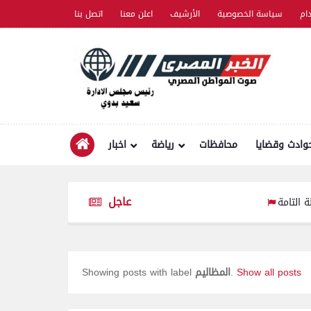
ام
سياسة الخصوصية
الأرشيف
اعلن معنا
اتصل بنا
وادث وقضايا
محافظات
رياضة
اخبار
عاجل
كد ضرورة اليقظة التامة
Show all posts
.
المظاليم
Showing posts with label