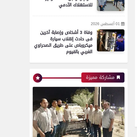
للاستهلاك الآدمي
محافظات
01 أغسطس 2026
تموين الفيوم ضبط سيارة نقل
وفاة 3 أشخاص وإصابة آخرين
محملة بـ 1750 كيلو جبنة
فى حادث إنقلاب سيارة
مجهولة المصدر وغير صالحة
ميكروباص على طريق الصحراوي
للاستهلاك الآدمي
الغربي بالفيوم
محافظات
مشاركة مميزة
تموين الفيوم ضبط 500 لتر
لبن فاسد وغير صالح
للاستهلاك الآدمى قبل طرحه
بالأسواق