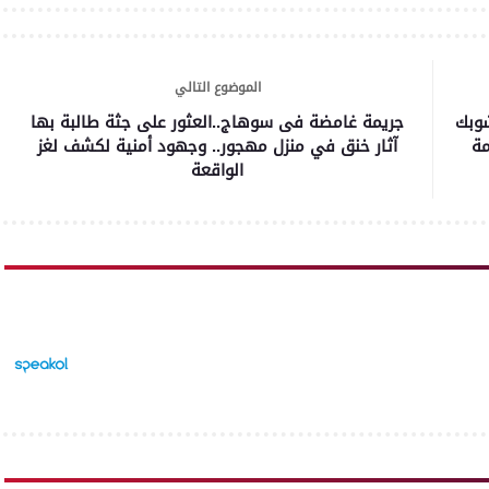
الموضوع التالي
شوبك
جريمة غامضة فى سوهاج..العثور على جثة طالبة بها
مة
آثار خنق في منزل مهجور.. وجهود أمنية لكشف لغز
الواقعة