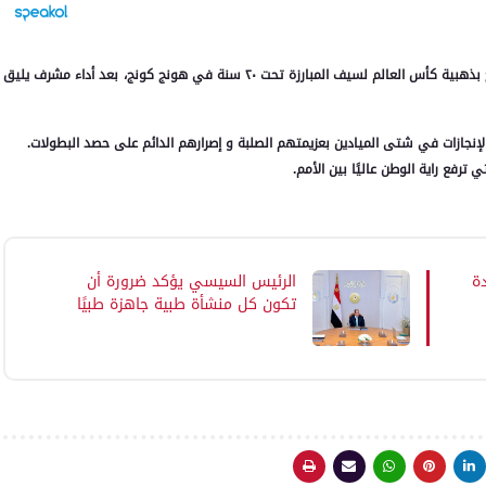
ولا يقل هذا الإنجاز أهمية عما حققه منتخب مصر للسلاح، الذي توج بذهبية كأس العالم لسيف المبارزة تحت ٢٠ سنة في هونج كونج، بعد أداء مشرف يليق
ة الإنجازات في شتى الميادين بعزيمتهم الصلبة و إصرارهم الدائم على حصد البطولات.
رفع راية الوطن عاليًا بين الأمم.
دة
الرئيس السيسي يؤكد ضرورة أن
تكون كل منشأة طبية جاهزة طبيًا
وفنيًا وإداريًا قبل افتتاحها لتقديم
خدمة صحية تليق بالمواطنين