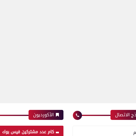
ج الاتصال
الأكورديون
كام عدد مشتركين فيس بوك
م