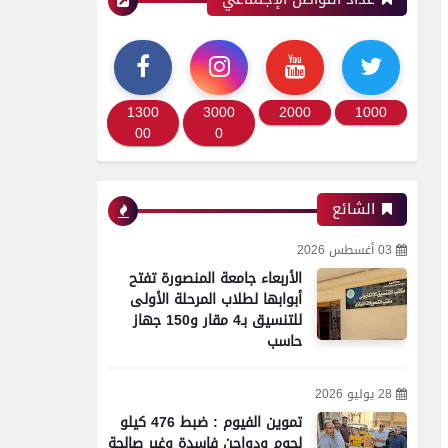
1300
3000
2000
1000
00
0
الشائع
03 أغسطس 2026
الأربعاء جامعة المنصورة تفتح
أبوابها لطلاب المرحلة الأولى
للتنسيق بـ4 مقار و150 جهاز
حاسب
28 يوليو 2026
تموين الفيوم : ضبط 476 كيلو
لحوم ودواجن فاسدة وغير صالحة