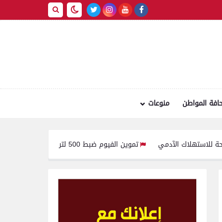
افة المواطن
منوعات
تموين الفيوم ضبط 500 لتر لبن فاسد وغير صالح للاستهلاك الآدمى قبل طرحه بالأسواق