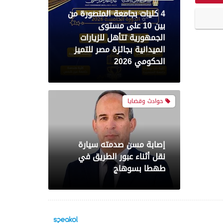
إصابة مسن صدمته سيارة
نقل أثناء عبور الطريق في
طهطا بسوهاج
محافظات
حملة أمنية مكبرة بدائرة
قسمي أول وثاني ومركز
الفيوم لضبط الخارجين عن
القانون وتعزيز الانضباط
المروري
محافظات