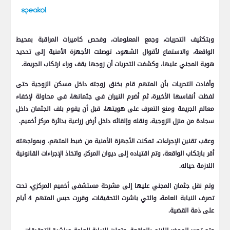
وبتكثيف التحريات، وجمع المعلومات، وفحص كاميرات المراقبة بمحيط
الواقعة، والاستماع لأقوال الشهود، توصلت الأجهزة الأمنية إلى تحديد
هوية المجني عليها، وكشفت التحريات أن زوجها يقف وراء ارتكاب الجريمة.
وأفادت التحريات بأن المتهم قام بخنق زوجته داخل مسكن الزوجية حتى
لفظت أنفاسها الأخيرة، ثم أضرم النيران في جثمانها، في محاولة لإخفاء
معالم الجريمة ومنع التعرف على هويتها، قبل أن يقوم بلف الجثمان داخل
سجادة من منزل الزوجية، ونقله وإلقائه داخل أرض زراعية بدائرة مركز أخميم.
وعقب تقنين الإجراءات، تمكنت الأجهزة الأمنية من ضبط المتهم، وبمواجهته
أقر بارتكاب الواقعة، وتم اقتياده إلى ديوان المركز، واتخاذ الإجراءات القانونية
اللازمة حياله.
وتم نقل جثمان المجني عليها إلى مشرحة مستشفى أخميم المركزي، تحت
تصرف النيابة العامة، والتي باشرت التحقيقات، وقررت حبس المتهم 4 أيام
على ذمة القضية.