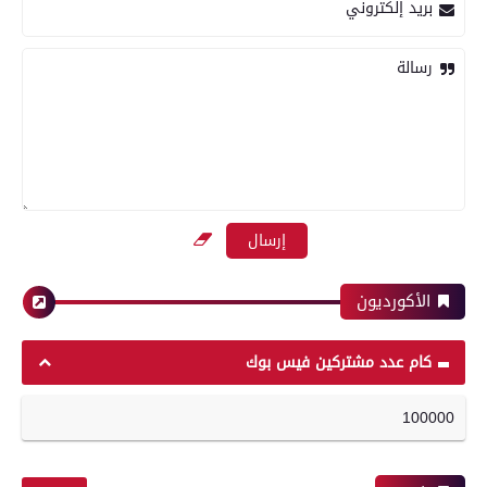
بريد إلكتروني
الأهلي و إنبي فى الدورى
رسالة
رياضة
بعدسة الخبر المصري | شاهد أبرز لقطات مباراة
الزمالك وسموحة فى الدورى
الأكورديون
محافظات
رياضة
كام عدد مشتركين فيس بوك
100000
مدير أمن سوهاج يتفقد الخدمات الأمنية
أبرز لقطات الشوط الأول لمباراة الزمالك وسموحه
والارتكازات ..ويؤكد ضرورة اليقظة التامة