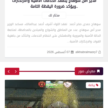
مدير أمن سوهاج يتفقد الخدمات الأمنية والارتكازات
..ويؤكد ضرورة اليقظة التامة
مختار لك
سوهاج حمدى صابر أحمد تفقد اللواء أشرف أحمد عبدالمالك، مساعد الوزير
مدير أمن سوهاج، عدد من المناطق والشوارع والميادين بالمحافظة، لمتابعة
رياضة
الحالة الأمنية والمرورية والاطمئنان على انتظام الخدمات، والتأكد من جاهزية
القوات والارتكازات الأمنية…
alkhabralmasry7
07 أغسطس 2026
اتحاد العاصمة الجزائرى بطلاً لكأس الكونفدرالية
الإفريقية للمرة الثانية في تاريخه
معرض صور
رياضة
بعدسة الخبر المصري| شاهد أبرز لقطات الشوط