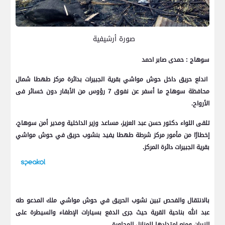
صورة أرشيفية
سوهاج : حمدى صابر احمد
اندلع حريق داخل حوش مواشي بقرية الجبيرات بدائرة مركز طهطا شمال
محافظة سوهاج ما أسفر عن نفوق 7 رؤوس من الأبقار دون خسائر فى
الأرواح.
تلقى اللواء دكتور حسن عبد العزيز، مساعد وزير الداخلية ومدير أمن سوهاج،
إخطارًا من مأمور مركز شرطة طهطا يفيد بنشوب حريق في حوش مواشي
بقرية الجبيرات دائرة المركز.
بالانتقال والفحص تبين نشوب الحريق في حوش مواشي ملك المدعو طه
عبد الله بناحية القرية حيث جرى الدفع بسيارات الإطفاء والسيطرة على
النيران ومنع امتدادها للمنازل المجاورة.