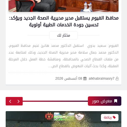
محافظ الفيوم يستقبل مدير مديرية الصحة الجديد ويؤكد:
تحسين جودة الخدمات الطبية أولوية
مختار لك
الفيوم: سـعيد بدوي استقبل الدكتور محمد هانئ غنيم محافظ الفيوم،
الدكتور محمد جمال سلامة مدير مديرية الصحة الجديد، وذلك لمتابعة عدد
رياضة
من ملفات القطاع الصحي بالمحافظة، ومناقشة خطة العمل خلال المرحلة
المقبلة، وكذا بحث آليات النهوض بالقطاع الص…
alkhabralmasry7
08 أغسطس 2026
اتحاد العاصمة الجزائرى بطلاً لكأس الكونفدرالية
الإفريقية للمرة الثانية في تاريخه
معرض صور
رياضة