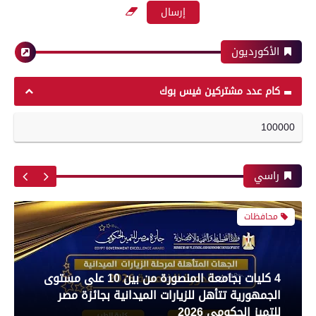
بعدسة الخبر المصري| شاهد أبرز لقطات مباراة
للاستهلاك الآدمى قبل طرحه بالأسواق
الأهلي وبيراميدز فى الدورى
الأكورديون
محافظات
رياضة
كام عدد مشتركين فيس بوك
100000
بعدسة الخبر المصري| شاهد أبرز لقطات مباراة
مدير أمن سوهاج يواصل جولاته المفاجئة ويتفقد
الزمالك و شباب بلوزداد الجزائري فى كأس
الكنائس والأديرة
الكونفدرالية الإفريقية
راسي
محافظات
رياضة
4 كليات بجامعة المنصورة من بين 10 على مستوى
الجمهورية تتأهل للزيارات الميدانية بجائزة مصر
بعدسة الخبر المصري| شاهد أبرز لقطات مباراة
للتميز الحكومي 2026