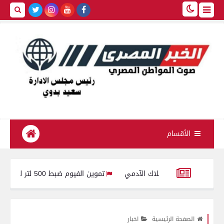
الأقسام
تموين الفيوم ضبط 500 لتر لبن فاسد وغير صالح للاستهلاك الآدمى قبل طرحه بالأسواق
ئيس السيسي يوجه بالعمل المستمر على تطوير أدوات الدعم وضمان تقديم ا
الصفحة الرئيسية
اخبار