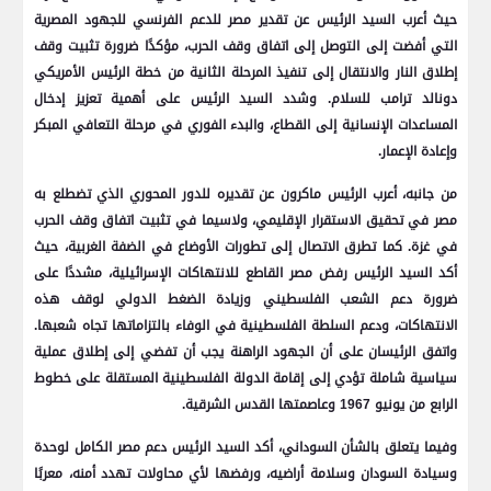
حيث أعرب السيد الرئيس عن تقدير مصر للدعم الفرنسي للجهود المصرية
التي أفضت إلى التوصل إلى اتفاق وقف الحرب، مؤكدًا ضرورة تثبيت وقف
إطلاق النار والانتقال إلى تنفيذ المرحلة الثانية من خطة الرئيس الأمريكي
دونالد ترامب للسلام. وشدد السيد الرئيس على أهمية تعزيز إدخال
المساعدات الإنسانية إلى القطاع، والبدء الفوري في مرحلة التعافي المبكر
وإعادة الإعمار.
من جانبه، أعرب الرئيس ماكرون عن تقديره للدور المحوري الذي تضطلع به
مصر في تحقيق الاستقرار الإقليمي، ولاسيما في تثبيت اتفاق وقف الحرب
في غزة. كما تطرق الاتصال إلى تطورات الأوضاع في الضفة الغربية، حيث
أكد السيد الرئيس رفض مصر القاطع للانتهاكات الإسرائيلية، مشددًا على
ضرورة دعم الشعب الفلسطيني وزيادة الضغط الدولي لوقف هذه
الانتهاكات، ودعم السلطة الفلسطينية في الوفاء بالتزاماتها تجاه شعبها.
واتفق الرئيسان على أن الجهود الراهنة يجب أن تفضي إلى إطلاق عملية
سياسية شاملة تؤدي إلى إقامة الدولة الفلسطينية المستقلة على خطوط
الرابع من يونيو 1967 وعاصمتها القدس الشرقية.
وفيما يتعلق بالشأن السوداني، أكد السيد الرئيس دعم مصر الكامل لوحدة
وسيادة السودان وسلامة أراضيه، ورفضها لأي محاولات تهدد أمنه، معربًا