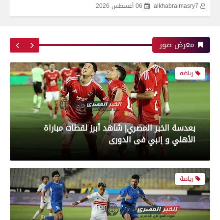
alkhabralmasry7
06 أغسطس 2026
بعدسة الخبر المصري| شاهد أبرز لقطات مباراة زد و
بيراميدز فى نهائى كأس مصر
معرض صور
رياضة
بعدسة الخبر المصري| شاهد أبرز لقطات مباراة
الأهلي و إنبي فى الدورى
رياضة