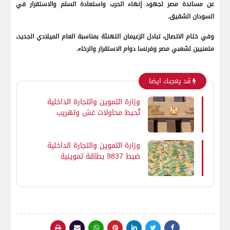
عن مساندة مصر لجهود إنهاء الحرب واستعادة السلم والاستقرار في
السودان الشقيق.
وفي ختام الاتصال، تبادل الزعيمان التهنئة بمناسبة العام الميلادي الجديد،
متمنيين لشعبي مصر وفرنسا دوام الاستقرار والرخاء.
قد يعجبك ايضا
وزارة التموين والتجارة الداخلية
تُحبط محاولات غش وتهريب
كبرى في 11 محافظة
وزارة التموين والتجارة الداخلية
ضبط 9837 بطاقة تموينية
مُجمعة داخل مخابز ومنافذ
تموينية بـ14 محافظة.. والوزارة
تؤكد استمرار الحملات والتصدي
لكافة المخالفات