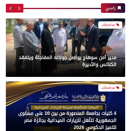
الزمالك و شباب بلوزداد الجزائري فى كأس
للاستهلاك الآدمى قبل طرحه بالأسواق
الكونفدرالية الإفريقية
راسي
محافظات
رياضة
مدير أمن سوهاج يواصل جولاته المفاجئة ويتفقد
بعدسة الخبر المصري| شاهد أبرز لقطات مباراة
الكنائس والأديرة
الأهلي و سيراميك فى الدورى
محافظات
رياضة
4 كليات بجامعة المنصورة من بين 10 على مستوى
الجمهورية تتأهل للزيارات الميدانية بجائزة مصر
بعدسة الخبر المصري| شاهد أبرز لقطات مباراة
للتميز الحكومي 2026