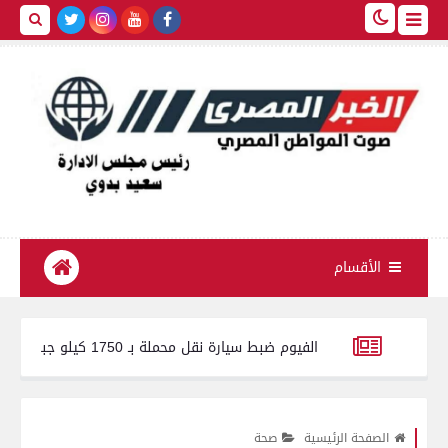
الأقسام
تموين الفيوم ضبط سيارة نقل محملة بـ 1750 كيلو جبنة مجهولة المصدر وغير صالحة للاستهلاك الآدمي
طفرة في مستشفيات بني سويف.. استحداث 65 خدمة صحية وطبية جديدة خلال عام
الصفحة الرئيسية
صحة