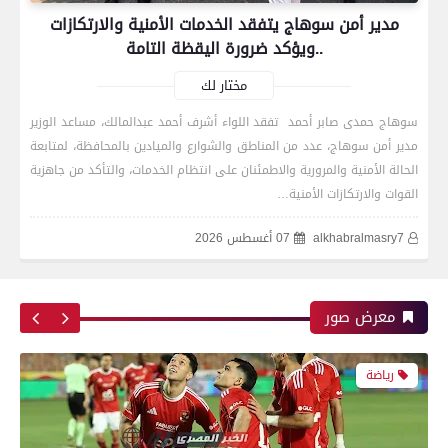
مدير أمن سوهاج يتفقد الخدمات الأمنية والارتكازات
بعدسة الخبر المصري| شاهد أبرز لقطات الشوط
..ويؤكد ضرورة اليقظة التامة
الأول لمباراة الزمالك واتحاد العاصمة الجزائري فى
نهائي كأس الكونفدرالية الإفريقية
مختار لك
سوهاج حمدى صابر أحمد تفقد اللواء أشرف أحمد عبدالمالك، مساعد الوزير
مدير أمن سوهاج، عدد من المناطق والشوارع والميادين بالمحافظة، لمتابعة
رياضة
الحالة الأمنية والمرورية والاطمئنان على انتظام الخدمات، والتأكد من جاهزية
القوات والارتكازات الأمنية…
alkhabralmasry7
07 أغسطس 2026
بعدسة الخبر المصري| شاهد أبرز لقطات مباراة زد و
بيراميدز فى نهائى كأس مصر
معرض صور
رياضة