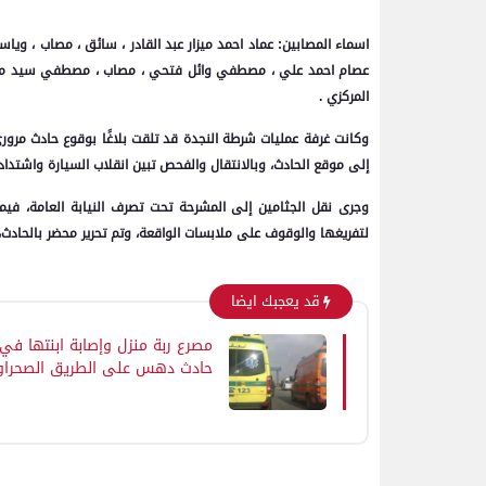
اسماء المصابين
: عماد احمد ميزار عبد القادر ، سائق ، مصاب ، وياس
عصام احمد علي ، مصطفي وائل فتحي ، مصاب ، مصطفي سيد محمد
المركزي .
وكانت غرفة عمليات شرطة النجدة قد تلقت بلاغًا بوقوع حادث مروري
إلى موقع الحادث، وبالانتقال والفحص تبين انقلاب السيارة واشتداد النيران بها،
وجرى نقل الجثامين إلى المشرحة تحت تصرف النيابة العامة، فيما
لتفريغها والوقوف على ملابسات الواقعة، وتم تحرير محضر بالحادث، و
قد يعجبك ايضا
مصرع ربة منزل وإصابة ابنتها في
حادث دهس على الطريق الصحرا
الغربي بالفيوم