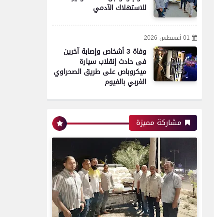
للاستهلاك الآدمي
01 أغسطس 2026
وفاة 3 أشخاص وإصابة آخرين
فى حادث إنقلاب سيارة
ميكروباص على طريق الصحراوي
الغربي بالفيوم
محافظات
تموين الفيوم ضبط سيارة نقل
مشاركة مميزة
محملة بـ 1750 كيلو جبنة
مجهولة المصدر وغير صالحة
للاستهلاك الآدمي
محافظات