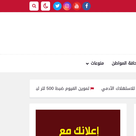
افة المواطن
منوعات
تموين الفيوم ضبط 500 لتر لبن فاسد وغير صالح للاستهلاك الآدمى قبل طرحه بالأسواق