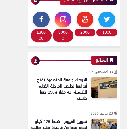
1300
3000
2000
1000
00
0
الشائع
03 أغسطس 2026
الأربعاء جامعة المنصورة تفتح
أبوابها لطلاب المرحلة الأولى
للتنسيق بـ4 مقار و150 جهاز
حاسب
28 يوليو 2026
تموين الفيوم : ضبط 476 كيلو
لحوم ودواجن فاسدة وغير صالحة