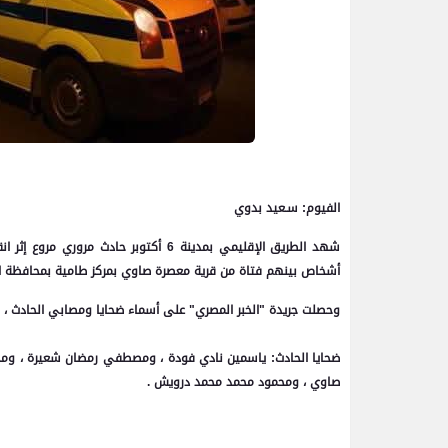
الفيوم: سـعيد بدوي
أشخاص بينهم فتاة من قرية معصرة صاوي بمركز طامية بمحافظة الف
وحصلت جريدة "الخبر المصري" على أسماء ضحايا ومصابي الحادث ، ج
ضحايا الحادث:
ياسمين نادي فودة ، ومصطفي رمضان شعيرة ، ومح
صاوي ، ومحمود محمد محمد درويش .