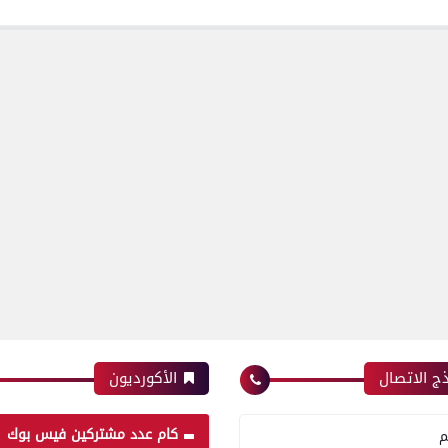
ج الاتصال
الأكورديون
كام عدد مشتركين فيس بوك
م