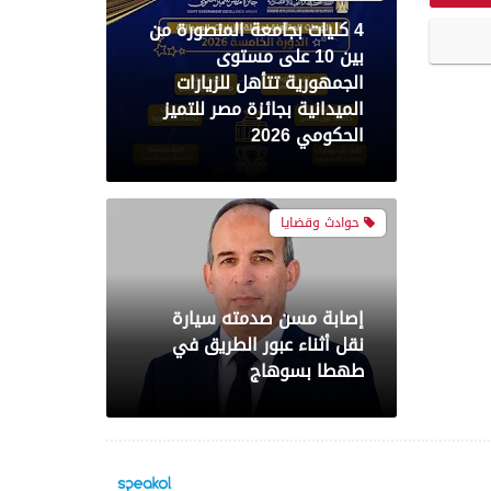
الجمهورية تتأهل للزيارات
الميدانية بجائزة مصر للتميز
الحكومي 2026
حوادث وقضايا
إصابة مسن صدمته سيارة
نقل أثناء عبور الطريق في
طهطا بسوهاج
محافظات
حملة أمنية مكبرة بدائرة
قسمي أول وثاني ومركز
الفيوم لضبط الخارجين عن