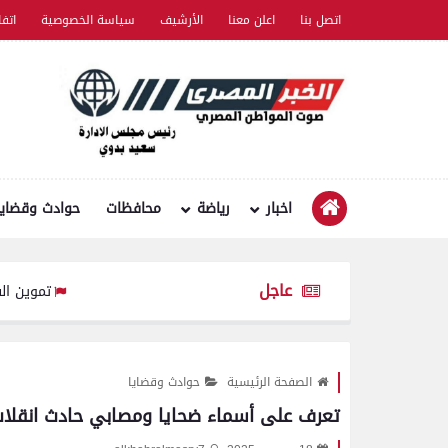
اتصل بنا
اعلن معنا
الأرشيف
سياسة الخصوصية
اتف
اخبار
رياضة
محافظات
حوادث وقضايا
عاجل
تموين الفيوم ضبط سيارة نقل محملة بـ 1750 كيلو جب
الصفحة الرئيسية
حوادث وقضايا
تعرف على أسماء ضحايا ومصابي حادث انقلاب سيار