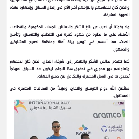
كما نثمن عالياً الروح الرياضية والأداء المشرف الذي قدمه جميع المشاركين،
والذين كان لحماسهم والتزامهم أكبر الأثر في إنجاح السباق وإظهاره بهذه
الصورة المشرفة.
ولا يفوتنا أن نعرب عن بالغ الشكر والامتنان للجهات الحكومية والقطاعات
الأمنية، على ما بذلوه من جهود كبيرة في التنظيم، والتنسيق، وتأمين
الحدث، مما أسهم في توفير بيئة آمنة ومنظمة لجميع المشاركين
والجمهور.
كما نتقدم بخالص الشكر والتقدير إلى شركاء النجاح، الذين كان لدعمهم
وتعاونهم دور محوري في تحقيق هذا النجاح، ليكون هذا السباق نموذجاً
يُحتذى به في العمل المشترك والتكامل بين جميع الجهات.
سائلين الله دوام التوفيق والنجاح، ومزيداً من الفعاليات المتميزة في
المستقبل.