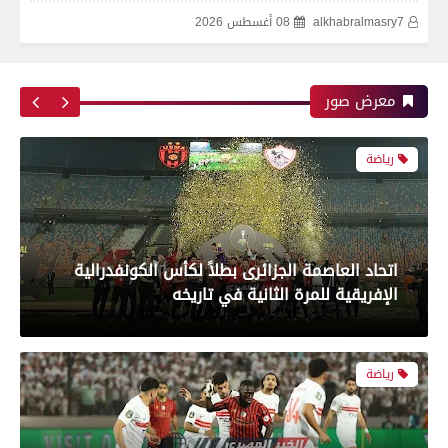
alkhabralmasry7
08 أغسطس 2026
اتحاد العاصمة الجزائرى بطلاً لكأس الكونفدرالية
الإفريقية للمرة الثانية في تاريخه
معرض صور
رياضة
بعدسة الخبر المصري| شاهد أبرز لقطات الشوط
الأول لمباراة الزمالك واتحاد العاصمة الجزائري فى
نهائي كأس الكونفدرالية الإفريقية
رياضة