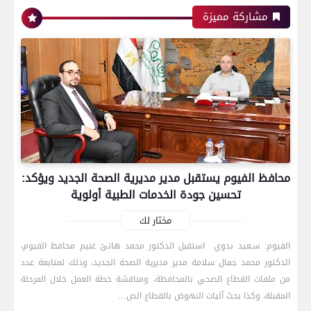
مشاركة مميزة
محافظ الفيوم يستقبل مدير مديرية الصحة الجديد ويؤكد:
تحسين جودة الخدمات الطبية أولوية
مختار لك
الفيوم: سـعيد بدوي استقبل الدكتور محمد هانئ غنيم محافظ الفيوم،
الدكتور محمد جمال سلامة مدير مديرية الصحة الجديد، وذلك لمتابعة عدد
رياضة
من ملفات القطاع الصحي بالمحافظة، ومناقشة خطة العمل خلال المرحلة
المقبلة، وكذا بحث آليات النهوض بالقطاع الص…