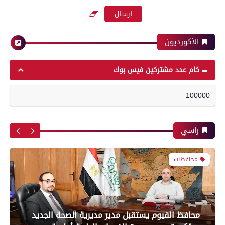
بعدسة الخبر المصري | شاهد أبرز لقطات مباراة
الزمالك وسموحة فى الدورى
الأكورديون
محافظات
رياضة
كام عدد مشتركين فيس بوك
100000
محافظ الفيوم يستقبل مدير مديرية الصحة الجديد
أبرز لقطات الشوط الأول لمباراة الزمالك وسموحه
ويؤكد: تحسين جودة الخدمات الطبية أولوية
فى الدورى
راسي
محافظات
معرض صور
مدير أمن سوهاج يتفقد الخدمات الأمنية