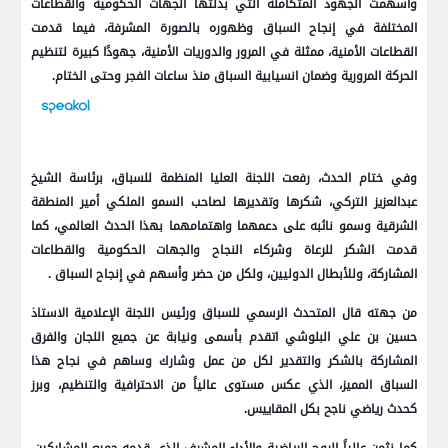
وأسهمت الجهود المتكاملة التي بذلتها الجهات الحكومية والقطاعات
المختلفة في إنجاح السباق وظهوره بالصورة المشرفة، فيما قدمت
القطاعات الأمنية، ممثلة في المرور والدوريات الأمنية، جهودًا كبيرة لتنظيم
الحركة المرورية وضمان انسيابية السباق منذ ساعات الفجر وحتى الختام.
وفي ختام الحدث، رفعت اللجنة العليا المنظمة للسباق، برئاسة الشيخ
عبدالعزيز التركي، شكرها وتقديرها لصاحب السمو الملكي أمير المنطقة
الشرقية وسمو نائبه على دعمهما واهتمامهما بهذا الحدث العالمي، كما
قدمت الشكر للرعاة وشركاء النجاح والجهات الحكومية والقطاعات
المشاركة، وللأبطال الدوليين، ولكل من حضر وأسهم في إنجاح السباق .
من جهته قال المتحدث الرسمي للسباق ورئيس اللجنة الإعلامية الاستاذ
حسين بن علي البلوشي اتقدم بأسمى ونيابة عن جميع اللجان والفرق
المشاركة بالشكر والتقدير لكل من عمل وشارك وساهم في نجاح هذا
السباق المميز، الذي عكس مستوى عالياً من الاحترافية والتنظيم، وبرز
كحدث رياضي ناجح بكل المقاييس.