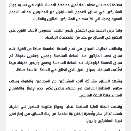
سعادة المهندس عصام الملا أمين محافظة الاحساء شارك في تسليم جوائز
المشاركين في سباق العموم المتسابقين غير المحترفين مختلف الاعمار
العمريه وصولا الي 70 سنه من المشاركين الفائزين والفائزات .
وقد حرص العميد علي الشيخي رئيس الاتحاد السعودي لألعاب القوى على
الحضور في السباق مع عدد من الشخصيات الرياضية.
وانطلقت فعاليات السباق في تمام الساعة الخامسة صباحًا من القرية، تلاه
سباق نصف الماراثون عند الساعة السادسة وخمسٍ وعشرين دقيقة، ثم
سباق الخمسة كيلومترات عند الساعة السادسة وخمسٍ وأربعين دقيقة، فيما
اختُتمت السباقات بسباق الميل الذي انطلق في الساعة التاسعة صباحًا.
وشهد السباق مشاركة آلاف المشاركين من المحترفين والهواة وطلاب
مدارس المنطقة الشرقية، في مشهد رياضي عكس حجم الإقبال والاهتمام
المتزايد بهذا الحدث العالمي.
وقدمت اللجنة العليا المنظمة هدايا وجوائز متنوعة للحضور في القرية،
شملت تذاكر سفر وأجهزة إلكترونية مقدمة من رعاة السباق، في إطار تعزيز
تجربة المشاركين والزوار.