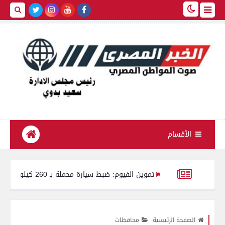
الأقسام
تموين الفيوم: ضبط سيارة محملة بـ 260 كيلو لحوم مفرومة غير صالحة للاستهلاك الآدمي
عتمد حركة مديري ووكلاء مديريات الشئون الصحية بمحافظات الجمهورية لعام 26
الصفحة الرئيسية
محافظات