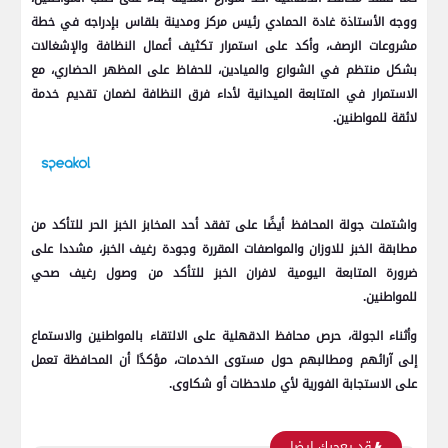
ووجه الأستاذة غادة الحمادي رئيس مركز ومدينة بلقاس بإدراجه في خطة
مشروعات الرصف، وأكد على استمرار تكثيف أعمال النظافة والإشغالات
بشكل منتظم في الشوارع والميادين، للحفاظ على المظهر الحضاري، مع
الاستمرار في المتابعة الميدانية لأداء فرق النظافة لضمان تقديم خدمة
لائقة للمواطنين.
واشتملت جولة المحافظ أيضًا على تفقد أحد المخابز الخبز الحر للتأكد من
مطابقة الخبز للاوزان والمواصفات المقررة وجودة رغيف الخبز، مشددا على
ضرورة المتابعة اليومية لافران الخبز للتأكد من وصول رغيف صحي
للمواطنين.
وأثناء الجولة، حرص محافظ الدقهلية على الالتقاء بالمواطنين والاستماع
إلى آرائهم ومطالبهم حول مستوى الخدمات، مؤكدًا أن المحافظة تعمل
على الاستجابة الفورية لأي ملاحظات أو شكاوى.
قد يعجبك ايضا