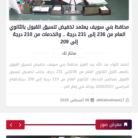
محافظ بني سويف يعتمد تخفيض تنسيق القبول بالثانوي
العام من 236 إلى 231 درجة .. والخدمات من 210 درجة
إلى 209
مختار لك
اعتمد اللواء عبد الله عبد العزيز محافظ بني سويف، تخفيض تنسيق القبول
بالصف الأول الثانوي العام من 236إلى 231 درجة، بجانب تخفيض تنسيق
رياضة
القبول بمدارس الخدمات للثانوى العام من 210 درجة إلى 209 درجة،للعام
الدراسي 2026/2027 ،وذلك في إطار الحر…
alkhabralmasry7
08 أغسطس 2026
اتحاد العاصمة الجزائرى بطلاً لكأس الكونفدرالية
الإفريقية للمرة الثانية في تاريخه
معرض صور