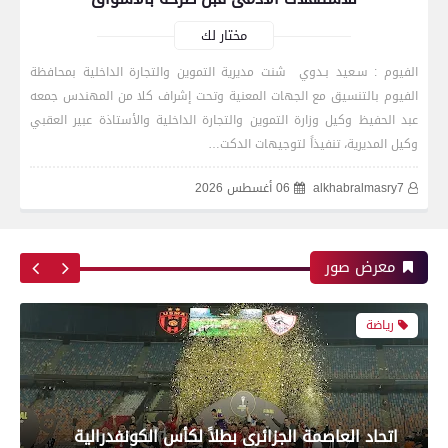
مختار لك
الفيوم : سـعيد بـدوي شنت مديرية التموين والتجارة الداخلية بمحافظة
الفيوم بالتنسيق مع الجهات المعنية وتحت إشراف كلا من المهندس جمعه
رياضة
عبد الحفيظ وكيل وزارة التموين والتجارة الداخلية والأستاذة عبير العقبي
وكيل المديرية، تنفيذاً لتوجيهات الدكت…
alkhabralmasry7
06 أغسطس 2026
اتحاد العاصمة الجزائرى بطلاً لكأس الكونفدرالية
الإفريقية للمرة الثانية في تاريخه
معرض صور
رياضة
بعدسة الخبر المصري| شاهد أبرز لقطات الشوط
الأول لمباراة الزمالك واتحاد العاصمة الجزائري فى