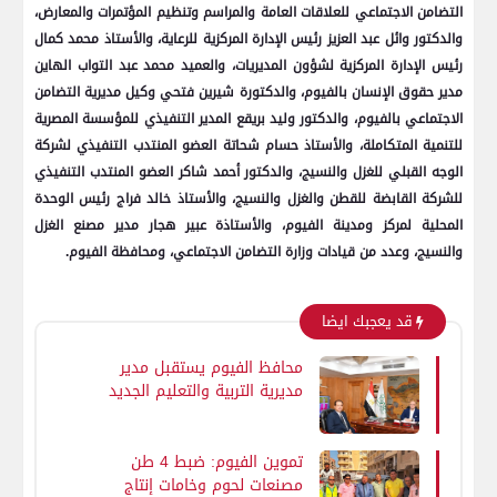
التضامن الاجتماعي للعلاقات العامة والمراسم وتنظيم المؤتمرات والمعارض،
والدكتور وائل عبد العزيز رئيس الإدارة المركزية للرعاية، والأستاذ محمد كمال
رئيس الإدارة المركزية لشؤون المديريات، والعميد محمد عبد التواب الهاين
مدير حقوق الإنسان بالفيوم، والدكتورة شيرين فتحي وكيل مديرية التضامن
الاجتماعي بالفيوم، والدكتور وليد بريقع المدير التنفيذي للمؤسسة المصرية
للتنمية المتكاملة، والأستاذ حسام شحاتة العضو المنتدب التنفيذي لشركة
الوجه القبلي للغزل والنسيج، والدكتور أحمد شاكر العضو المنتدب التنفيذي
للشركة القابضة للقطن والغزل والنسيج، والأستاذ خالد فراج رئيس الوحدة
المحلية لمركز ومدينة الفيوم، والأستاذة عبير هجار مدير مصنع الغزل
والنسيج، وعدد من قيادات وزارة التضامن الاجتماعي، ومحافظة الفيوم.
قد يعجبك ايضا
محافظ الفيوم يستقبل مدير
مديرية التربية والتعليم الجديد
لبحث خطط تطوير العملية
التعليمية بالمحافظة
تموين الفيوم: ضبط 4 طن
مصنعات لحوم وخامات إنتاج