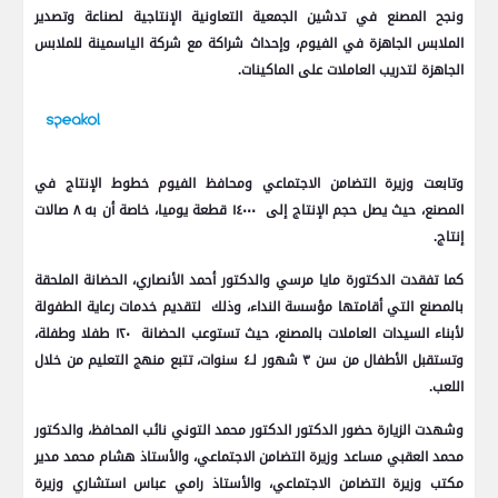
ونجح المصنع في تدشين الجمعية التعاونية الإنتاجية لصناعة وتصدير
الملابس الجاهزة في الفيوم، وإحداث شراكة مع شركة الياسمينة للملابس
الجاهزة لتدريب العاملات على الماكينات.
وتابعت وزيرة التضامن الاجتماعي ومحافظ الفيوم خطوط الإنتاج في
المصنع، حيث يصل حجم الإنتاج إلى ١٤٠٠٠ قطعة يوميا، خاصة أن به ٨ صالات
إنتاج.
كما تفقدت الدكتورة مايا مرسي والدكتور أحمد الأنصاري، الحضانة الملحقة
بالمصنع التي أقامتها مؤسسة النداء، وذلك لتقديم خدمات رعاية الطفولة
لأبناء السيدات العاملات بالمصنع، حيث تستوعب الحضانة ١٢٠ طفلا وطفلة،
وتستقبل الأطفال من سن ٣ شهور لـ٤ سنوات، تتبع منهج التعليم من خلال
اللعب.
وشهدت الزيارة حضور الدكتور الدكتور محمد التوني نائب المحافظ، والدكتور
محمد العقبي مساعد وزيرة التضامن الاجتماعي، والأستاذ هشام محمد مدير
مكتب وزيرة التضامن الاجتماعي، والأستاذ رامي عباس استشاري وزيرة