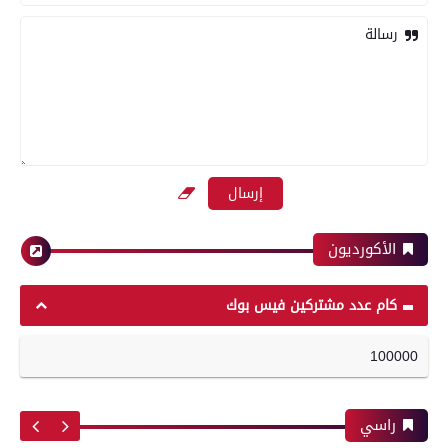
رسالة
رياضة
بعدسة الخبر المصري | شاهد أبرز لقطات مباراة
الزمالك وسموحة فى الدورى
الأكورديون
رياضة
كام عدد مشتركين فيس بوك
100000
محافظات
أبرز لقطات الشوط الأول لمباراة الزمالك وسموحه
فى الدورى
راسي