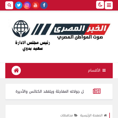
الأقسام
هاج يواصل جولاته المفاجئة ويتفقد الكنائس والأديرة
4 كليات بجامعة المنصورة من بين 10 على مستوى الجمهورية تتأهل للزيارات الميدانية بجائزة مصر للتميز الحكومي 2026
بط 4830 علبة سجائر مختلفة الأنواع صيني مجهولة المصدر محظور بيعها أو تداولها
الصفحة الرئيسية
محافظات