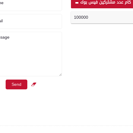
كام عدد مشتركين فيس بوك
me
100000
il
sage