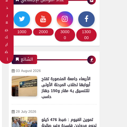
ق
د
ي
ع
جب
1000
2000
3000
1300
ك
0
00
اي
ض
الشائع
ا
03 August 2026
الأربعاء جامعة المنصورة تفتح
أبوابها لطلاب المرحلة الأولى
للتنسيق بـ4 مقار و150 جهاز
حاسب
28 July 2026
تموين الفيوم : ضبط 476 كيلو
لحوم ودواجن فاسدة وغير صالحة