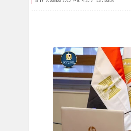
13 November 2025
El khabrelmasry sohag