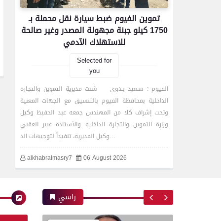
محافظات
تموين الفيوم ضبط سيارة نقل محملة بـ
1750 كيلو جبنة مجهولة المصدر وغير صالحة
للاستهلاك الآدمي
مدير أمن سوهاج يواصل
Selected for
جولاته المفاجئة ويتفقد
you
الكنائس والأديرة
الفيوم : سـعيد بـدوي شنت مديرية التموين والتجارة
الداخلية بمحافظة الفيوم بالتنسيق مع الجهات المعنية
وتحت إشراف كلا من المهندس جمعه عبد الحفيظ وكيل
محافظات
وزارة التموين والتجارة الداخلية والأستاذة عبير العقبي
وكيل المديرية، تنفيذاً لتوجيهات الد…
4 كليات بجامعة المنصورة من
بين 10 على مستوى
alkhabralmasry7
06 August 2026
الجمهورية تتأهل للزيارات
الميدانية بجائزة مصر للتميز
الحكومي 2026
راسي