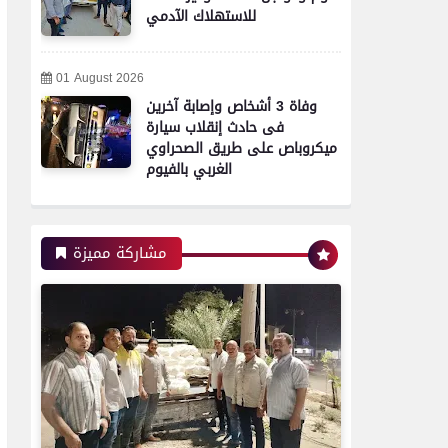
للاستهلاك الآدمي
محافظات
01 August 2026
وفاة 3 أشخاص وإصابة آخرين
تموين الفيوم ضبط سيارة نقل
فى حادث إنقلاب سيارة
محملة بـ 1750 كيلو جبنة
ميكروباص على طريق الصحراوي
مجهولة المصدر وغير صالحة
الغربي بالفيوم
للاستهلاك الآدمي
مشاركة مميزة
محافظات
تموين الفيوم ضبط 500 لتر
لبن فاسد وغير صالح
للاستهلاك الآدمى قبل طرحه
بالأسواق