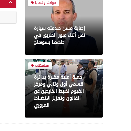
حوادث وقضايا
إصابة مسن صدمته سيارة
نقل أثناء عبور الطريق في
طهطا بسوهاج
محافظات
حملة أمنية مكبرة بدائرة
قسمي أول وثاني ومركز
الفيوم لضبط الخارجين عن
القانون وتعزيز الانضباط
المروري
محافظات