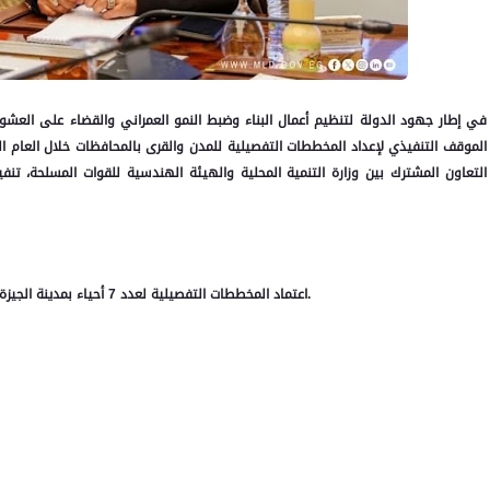
في إطار جهود الدولة لتنظيم أعمال البناء وضبط النمو العمراني والقضاء على العشوائي
التعاون المشترك بين وزارة التنمية المحلية والهيئة الهندسية للقوات المسلحة، تنف
اعتماد المخططات التفصيلية لعدد 7 أحياء بمدينة الجيزة (الوراق، العجوزة، المنيرة، إمبابة، العمرانية، بولاق الدكرور، الدقي).