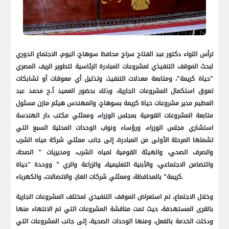
ترأس اللواء دكتور عبد الفتاح سراج محافظ سوهاج، اليوم، الاجتماع الدوري
لبحث الموقف التنفيذي لمشروعات المبادرة الرئاسية لتطوير الريف المصري
"حياة كريمة"، ومتابعة معدلات التنفيذ، وتذليل أي معوقات أو تشابكات
تعوق استكمال المشروعات الجارية، وذلك بحضور العميد أ.ح محمد عبد
العظيم مدير مشروعات حياة كريمة بسوهاج، والمهندس هيثم مازن مسئول
متابعة المشروعات القومية بمجلس الوزراء، وممثلي مكتب دار الهندسة
استشاري مجلس الوزراء، ورؤساء ونواب الوحدات المحلية السبع التي
تشملها المرحلة الأولى من المبادرة، إلى جانب ممثلي شركة مياه الشرب
والصرف الصحي، والهيئة القومية لمياه الشرب، ومديريات " الصحة،
والتضامن الاجتماعي، والأبنية التعليمية، والزراعة والري " ووحدة "حياة
كريمة" بالمحافظة، وممثلي شركات الغاز، والاتصالات، والكهرباء.
وخلال الاجتماع، تم استعراض الموقف التنفيذي لمختلف المشروعات الجارية
بالقرى المستهدفة، حيث تمت مناقشة المشروعات التي تم الانتهاء منها
ودخلت الخدمة بالفعل، ومنها الوحدات الصحية، إلى جانب المشروعات التي