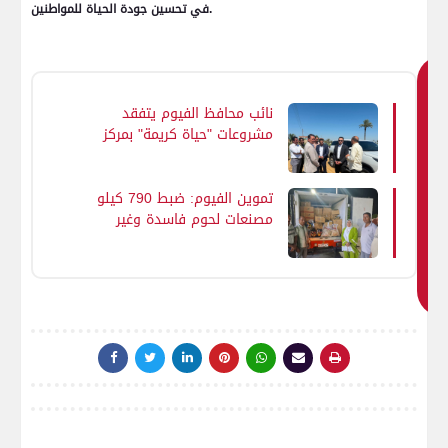
في تحسين جودة الحياة للمواطنين.
ق
نائب محافظ الفيوم يتفقد
د
مشروعات "حياة كريمة" بمركز
ي
يوسف الصديق.. ويعقد لقاءً
ع
لخدمة المواطنين بقرية
جب
الحامولي
تموين الفيوم: ضبط 790 كيلو
مصنعات لحوم فاسدة وغير
ك
صالحة للاستهلاك الآدمي
اي
ض
ا