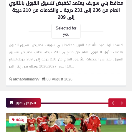
محافظ بني سويف يعتمد تخفيض تنسيق القبول بالثانوي
العام من 236 إلى 231 درجة .. والخدمات من 210 درجة
إلى 209
بعدسة الخبر المصري| شاهد أبرز لقطات الشوط
الأول لمباراة الزمالك واتحاد العاصمة الجزائري فى
Selected for
نهائي كأس الكونفدرالية الإفريقية
you
اعتمد اللواء عبد الله عبد العزيز محافظ بني سويف، تخفيض تنسيق القبول
بالصف الأول الثانوي العام من 236إلى 231 درجة، بجانب تخفيض تنسيق
رياضة
القبول بمدارس الخدمات للثانوى العام من 210 درجة إلى 209 درجة،للعام
الدراسي 2026/2027 ،وذلك في إطار الحر…
alkhabralmasry7
08 August 2026
بعدسة الخبر المصري| شاهد أبرز لقطات مباراة زد و
بيراميدز فى نهائى كأس مصر
معرض صور
رياضة