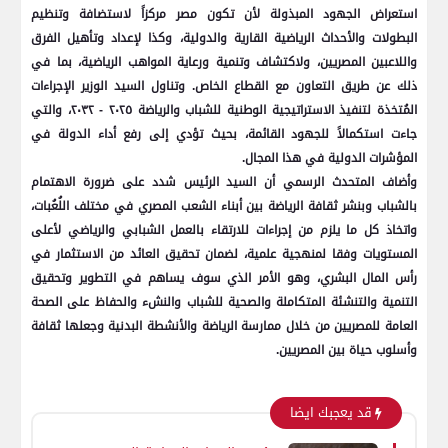
استعراض الجهود المبذولة لأن تكون مصر مركزاً لاستضافة وتنظيم
البطولات والأحداث الرياضية القارية والدولية، وكذا لإعداد وتأهيل الفرق
واللاعبين المصريين، ولاكتشاف وتنمية ورعاية المواهب الرياضية، بما في
ذلك عن طريق التعاون مع القطاع الخاص. وتناول السيد الوزير الإجراءات
المُتخذة لتنفيذ الاستراتيجية الوطنية للشباب والرياضة ٢٠٢٥ - ٢٠٣٢، والتي
جاءت استكمالاً للجهود القائمة، بحيث تؤدي إلى رفع أداء الدولة في
المؤشرات الدولية في هذا المجال.
وأضاف المتحدث الرسمي أن السيد الرئيس شدد على ضرورة الاهتمام
بالشباب وبنشر ثقافة الرياضة بين أبناء الشعب المصري في مختلف اللُعُبات،
واتخاذ كل ما يلزم من إجراءات للارتقاء بالعمل الشبابي والرياضي لأعلى
المستويات وفقا لمنهجية علمية، لضمان تحقيق العائد من الاستثمار في
رأس المال البشري، وهو الأمر الذي سوف يساهم في التطوير وتحقيق
التنمية والتنشئة المتكاملة والصحية للشباب والنشء والحفاظ على الصحة
العامة للمصريين من خلال ممارسة الرياضة والأنشطة البدنية وجعلها ثقافة
وأسلوب حياة بين المصريين.
قد يعجبك ايضا