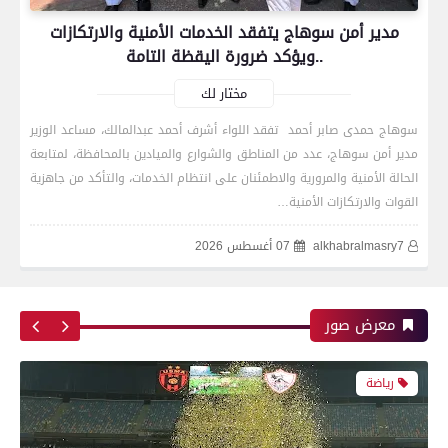
مدير أمن سوهاج يتفقد الخدمات الأمنية والارتكازات
..ويؤكد ضرورة اليقظة التامة
مختار لك
سوهاج حمدى صابر أحمد تفقد اللواء أشرف أحمد عبدالمالك، مساعد الوزير
مدير أمن سوهاج، عدد من المناطق والشوارع والميادين بالمحافظة، لمتابعة
رياضة
الحالة الأمنية والمرورية والاطمئنان على انتظام الخدمات، والتأكد من جاهزية
القوات والارتكازات الأمنية…
alkhabralmasry7
07 أغسطس 2026
اتحاد العاصمة الجزائرى بطلاً لكأس الكونفدرالية
الإفريقية للمرة الثانية في تاريخه
معرض صور
رياضة