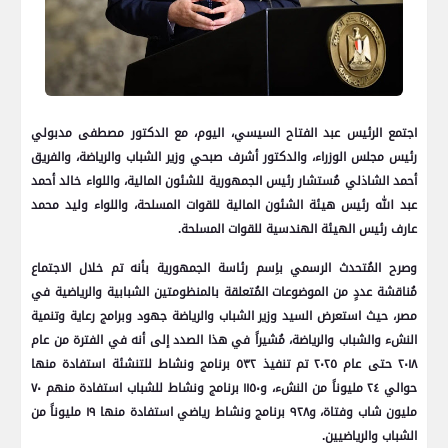
اجتمع الرئيس عبد الفتاح السيسي، اليوم، مع الدكتور مصطفى مدبولي
رئيس مجلس الوزراء، والدكتور أشرف صبحي وزير الشباب والرياضة، والفريق
أحمد الشاذلي مُستشار رئيس الجمهورية للشئون المالية، واللواء خالد أحمد
عبد الله رئيس هيئة الشئون المالية للقوات المسلحة، واللواء وليد محمد
عارف رئيس الهيئة الهندسية للقوات المسلحة.
وصرح المُتحدث الرسمي باِسم رئاسة الجمهورية بأنه تم خلال الاجتماع
مُناقشة عددٍ من الموضوعات المُتعلقة بالمنظومتين الشبابية والرياضية في
مصر، حيث استعرض السيد وزير الشباب والرياضة جهود وبرامج رعاية وتنمية
النشء والشباب والرياضة، مُشيراً في هذا الصدد إلى أنه في الفترة من عام
٢٠١٨ حتى عام ٢٠٢٥ تم تنفيذ ٥٣٢ برنامج ونشاط للتنشئة استفادة منها
حوالي ٢٤ مليوناً من النشء، و١١٥٠ برنامج ونشاط للشباب استفادة منهم ٧٠
مليون شاب وفتاة، و٩٢٨ برنامج ونشاط رياضي استفادة منها ١٩ مليوناً من
الشباب والرياضيين.