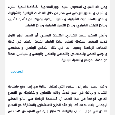
وفي ذات السياق، استعرض السيد الوزير المنهجية المُتكاملة لتنمية النشء
والشباب والتطوير الرياضي في مصر من خلال الاتحادات الرياضية والشبابية،
والمدن والمعسكرات الشبابية، والأندية الرياضية وغيرها من الأندية الأخرى،
ومراكز الابتكار الشبابي، ومراكز التنمية الشبابية ومراكز الشباب.
وأوضح السفير محمد الشناوي، المُتحدث الرسمي، أن السيد الوزير تناول
كذلك الجهود المبذولة لتطوير مراكز الشباب لخدمة الشباب في كافة
المجالات الرياضية وغيرها، بما في ذلك التمكين الرياضي والمجتمعي
والوعي الصحي والاقتصادي والثقافي والعلمي والرقمي والسياسي، فضلاً
عن خدمة المجتمع والتنمية البشرية.
وأشار السيد الوزير إلى الجهود التي تبذلها الوزارة في إطار دفع منظومة
الشباب والرياضة في مصر قدماً، وذلك بالتعاون والمُشاركة مع القطاع
الخاص، مُوضحاً في هذا الصدد أن مُساهمة الرياضة في الناتج المحلي
الإجمالي بلغت ١.٣٤٪؜، كما بلغ عائد الطرح الاستثماري بالمشاركة مع القطاع
الخاص في مجال الشباب والرياضة ٣٤ مليار جنيه في الفترة من ٢٠١٨ حتى