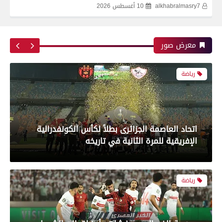
alkhabralmasry7
10 أغسطس 2026
اتحاد العاصمة الجزائرى بطلاً لكأس الكونفدرالية
الإفريقية للمرة الثانية في تاريخه
معرض صور
رياضة
بعدسة الخبر المصري| شاهد أبرز لقطات الشوط
الأول لمباراة الزمالك واتحاد العاصمة الجزائري فى
نهائي كأس الكونفدرالية الإفريقية
رياضة