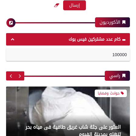
بعدسة الخبر المصري | شاهد أبرز لقطات مباراة
الزمالك وسموحة فى الدورى
الأكورديون
حوادث وقضايا
رياضة
كام عدد مشتركين فيس بوك
100000
العثور على جثة شاب غريق طافية فى مياه بحر
أبرز لقطات الشوط الأول لمباراة الزمالك وسموحه
تنهله بمدينة الفيوم
فى الدورى
راسي
محافظات
معرض صور
تموين الفيوم ضبط 450 كيلو جبنة رومى وموتزاريلا
بعدسة الخبر المصري| شاهد أبرز لقطات مباراة
منتهية الصلاحية وغير للاستهلاك الآدمي