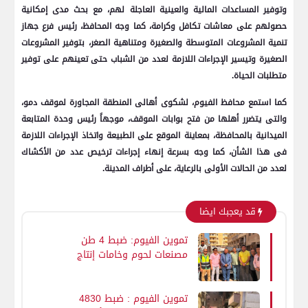
وتوفير المساعدات المالية والعينية العاجلة لهم، مع بحث مدى إمكانية
حصولهم على معاشات تكافل وكرامة، كما وجه المحافظ، رئيس فرع جهاز
تنمية المشروعات المتوسطة والصغيرة ومتناهية الصغر، بتوفير المشروعات
الصغيرة وتيسير الإجراءات اللازمة لعدد من الشباب حتى تعينهم على توفير
متطلبات الحياة.
كما استمع محافظ الفيوم، لشكوى أهالى المنطقة المجاورة لموقف دمو،
والتى يتضرر أهلها من فتح بوابات الموقف، موجهاً رئيس وحدة المتابعة
الميدانية بالمحافظة، بمعاينة الموقع على الطبيعة واتخاذ الإجراءات اللازمة
فى هذا الشأن، كما وجه بسرعة إنهاء إجراءات ترخيص عدد من الأكشاك
لعدد من الحالات الأولى بالرعاية، على أطراف المدينة.
قد يعجبك ايضا
تموين الفيوم: ضبط 4 طن
مصنعات لحوم وخامات إنتاج
منتهية الصلاحية وغير صالحة
للاستهلاك الآدمي
تموين الفيوم : ضبط 4830