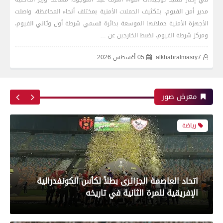
مدير أمن الفيوم، بتكثيف الحملات الأمنية بمختلف أنحاء المحافظة، واصلت
الأجهزة الأمنية حملاتها الموسعة بدائرة قسمي شرطة أول وثاني الفيوم،
ومركز شرطة الفيوم، لضبط الخارجين عن …
alkhabralmasry7
05 أغسطس 2026
رياضة
معرض صور
اتحاد العاصمة الجزائرى بطلاً لكأس الكونفدرالية
الإفريقية للمرة الثانية في تاريخه
رياضة