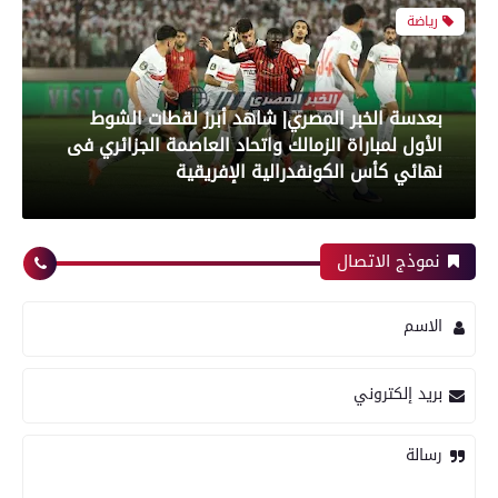
بعدسة الخبر المصري| شاهد أبرز لقطات الشوط
الأول لمباراة الزمالك واتحاد العاصمة الجزائري فى
نهائي كأس الكونفدرالية الإفريقية
رياضة
نموذج الاتصال
بعدسة الخبر المصري| شاهد أبرز لقطات مباراة زد و
بيراميدز فى نهائى كأس مصر
الاسم
رياضة
بريد إلكتروني
رسالة