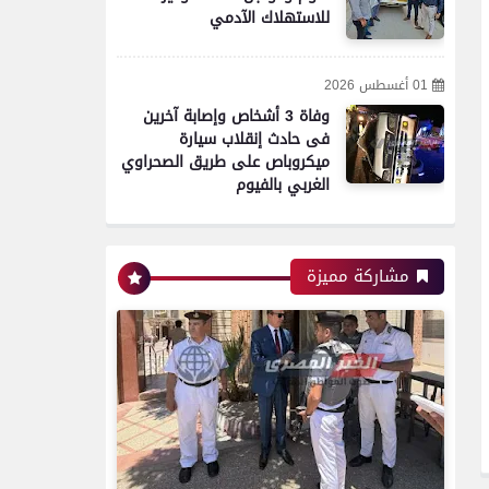
محافظات
للاستهلاك الآدمي
01 أغسطس 2026
مدير أمن سوهاج يتفقد
وفاة 3 أشخاص وإصابة آخرين
الخدمات الأمنية والارتكازات
فى حادث إنقلاب سيارة
..ويؤكد ضرورة اليقظة التامة
ميكروباص على طريق الصحراوي
الغربي بالفيوم
محافظات
مشاركة مميزة
تموين الفيوم ضبط سيارة نقل
محملة بـ 1750 كيلو جبنة
مجهولة المصدر وغير صالحة
للاستهلاك الآدمي
محافظات