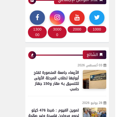
1300
3000
2000
1000
00
0
الشائع
03 أغسطس 2026
الأربعاء جامعة المنصورة تفتح
أبوابها لطلاب المرحلة الأولى
للتنسيق بـ4 مقار و150 جهاز
حاسب
28 يوليو 2026
تموين الفيوم : ضبط 476 كيلو
لحوم ودواجن فاسدة وغير صالحة