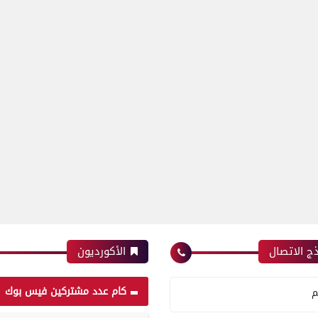
ج الاتصال
الأكورديون
كام عدد مشتركين فيس بوك
م