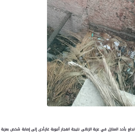
لع بأحد المنازل في عزبة الزناتى نتيجة انفجار أنبوبة غاز،أدى إلى إصابة شخص بعزبة