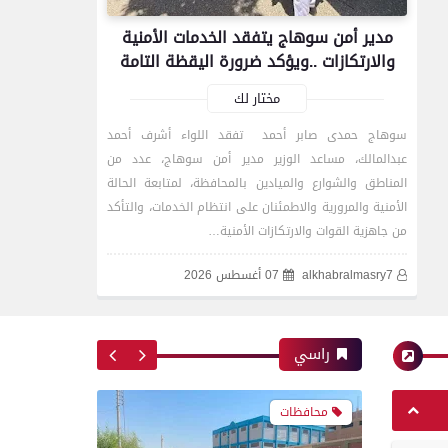
مدير أمن سوهاج يتفقد الخدمات الأمنية
تموين الفيوم ضبط 500 لتر
والارتكازات ..ويؤكد ضرورة اليقظة التامة
لبن فاسد وغير صالح
للاستهلاك الآدمى قبل طرحه
مختار لك
بالأسواق
سوهاج حمدى صابر أحمد تفقد اللواء أشرف أحمد
عبدالمالك، مساعد الوزير مدير أمن سوهاج، عدد من
المناطق والشوارع والميادين بالمحافظة، لمتابعة الحالة
محافظات
الأمنية والمرورية والاطمئنان على انتظام الخدمات، والتأكد
من جاهزية القوات والارتكازات الأمنية…
alkhabralmasry7
07 أغسطس 2026
مدير أمن سوهاج يواصل
جولاته المفاجئة ويتفقد
الكنائس والأديرة
راسي
محافظات