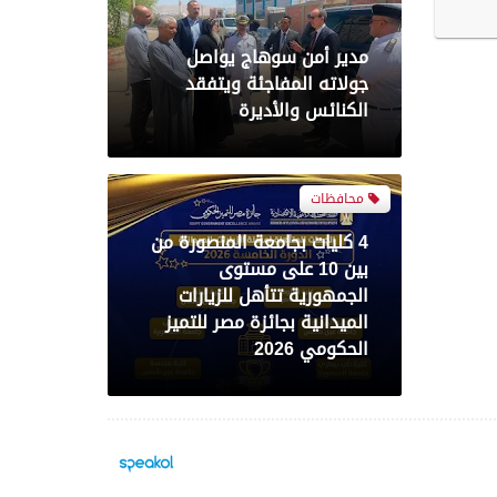
4 كليات بجامعة المنصورة من
بين 10 على مستوى
الجمهورية تتأهل للزيارات
الميدانية بجائزة مصر للتميز
الحكومي 2026
حوادث وقضايا
إصابة مسن صدمته سيارة
نقل أثناء عبور الطريق في
طهطا بسوهاج
محافظات
حملة أمنية مكبرة بدائرة