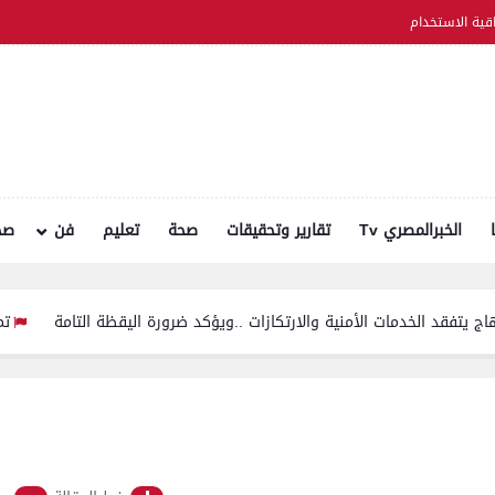
اقية الاستخدام
الخبرالمصري Tv
تقارير وتحقيقات
صحة
تعليم
فن
صح
دمات الأمنية والارتكازات ..ويؤكد ضرورة اليقظة التامة
تموين الفيوم ضبط سيارة نقل محم