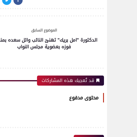
الموضوع السابق
الدكتورة "امل بريك" تهنئ النائب وائل سعده بمن
فوزه بعضوية مجلس النواب
قد تُعجبك هذه المشاركات
محتوى مدفوع