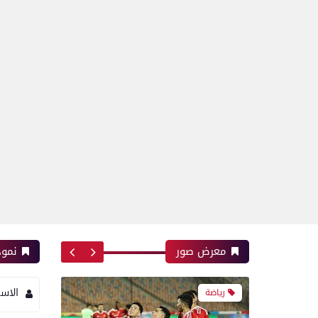
بعدسة الخبر المصري| شاهد
أبرز لقطات مباراة زد و بيراميدز
فى نهائى كأس مصر
رياضة
بعدسة الخبر المصري| شاهد
أبرز لقطات مباراة الأهلي و
إنبي فى الدورى
معرض صور
نموذ
الاس
رياضة