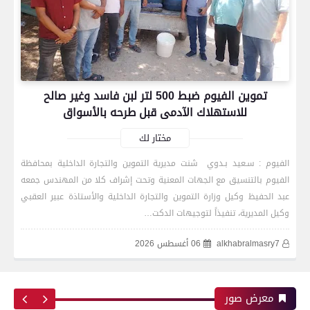
رياضة
تموين الفيوم ضبط 500 لتر لبن فاسد وغير صالح
بعدسة الخبر المصري| شاهد أبرز لقطات الشوط
للاستهلاك الآدمى قبل طرحه بالأسواق
الأول لمباراة الزمالك واتحاد العاصمة الجزائري فى
نهائي كأس الكونفدرالية الإفريقية
مختار لك
الفيوم : سـعيد بـدوي شنت مديرية التموين والتجارة الداخلية بمحافظة
الفيوم بالتنسيق مع الجهات المعنية وتحت إشراف كلا من المهندس جمعه
رياضة
عبد الحفيظ وكيل وزارة التموين والتجارة الداخلية والأستاذة عبير العقبي
وكيل المديرية، تنفيذاً لتوجيهات الدكت…
alkhabralmasry7
06 أغسطس 2026
بعدسة الخبر المصري| شاهد أبرز لقطات مباراة زد و
بيراميدز فى نهائى كأس مصر
معرض صور