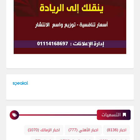
التسميات
اخبار
(8136)
اخبار الأهلي
(777)
اخبار الزمالك
(1070)