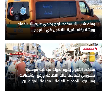
بعدسة الخبر المصري| شاهد أبرز لقطات مباراة
الأهلي و سيراميك فى الدورى
وفاة شاب إثر سقوط لوح رخامي عليه أثناء عمله
بورشة رخام بقرية اللاهون في الفيوم
رياضة
محافظات
بعدسة الخبر المصري| شاهد أبرز لقطات مباراة
محافظ الفيوم يقوم بجولة ميدانية موسعة
الزمالك والمصري البورسعيدي فى الدوري
بسنورس لمتابعة حالة النظافة ورفع الإشغالات
ومستوى الخدمات العامة المقدمة للمواطنين
رياضة
محافظات