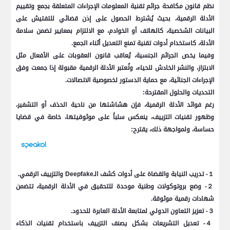
نظم قانون مكافحة جرائم تقنية المعلومات الإجراءات المتعلقة بجمع وتقييم
الأدلة الرقمية، بحيث يُشترط الحصول على إذن قضائي للتفتيش على
البيانات الشخصية، كالهاتف أو الخوادم، مع الالتزام بمعايير تضمن سلامة
الأدلة، كاستخدام أدوات تقنية تمنع التعديل أثناء الجمع.
وفيما يخص الجرائم الجنسية، يُعاقب قانون العقوبات على الأفعال مثل
الابتزاز، والنشر الخادش للحياء، وتُعتبر الأدلة الرقمية مقبولة إذا جمعت وفق
الإجراءات الجنائية، مع حماية الدستور لخصوصية الاتصالات.
التحديات والحلول المقترحة:
رغم فوائد الأدلة الرقمية، فإن هشاشتها من ناحية الحذف أو التشفير،
وظهور تقنيات التزييف، ينعكس سلباً على موثوقيتها، خاصة في قضايا
حساسة، ولمواجهة ذلك، يقترح:
１- تدريب النيابة والقضاة على أدوات كشف الـDeepfake والتزييف الرقمي.
２- وضع بروتوكولات وطنية موحدة للتحقيق في الأدلة الرقمية، تتضمن
شهادات رقمية موثوقة.
３- تعزيز التعاون الدولي لمتابعة الأدلة العابرة للحدود.
４- تعديل التشريعات بشكل يصنف التزييف باستخدام تقنيات الذكاء