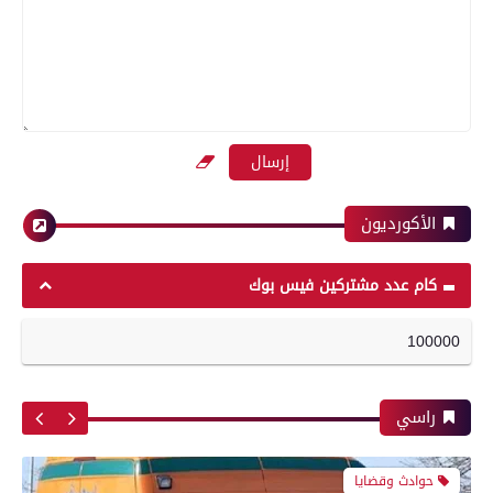
محافظات
بعدسة الخبر المصري| شاهد أبرز لقطات مباراة
الأهلي وبيراميدز فى الدورى
تموين الفيوم ضبط 450 كيلو جبنة رومى وموتزاريلا
منتهية الصلاحية وغير للاستهلاك الآدمي
رياضة
الأكورديون
محافظات
كام عدد مشتركين فيس بوك
بعدسة الخبر المصري| شاهد أبرز لقطات مباراة
الزمالك و شباب بلوزداد الجزائري فى كأس
تموين الفيوم ضبط مزرعة دواجن مهجورة بمركز
100000
الكونفدرالية الإفريقية
سنورس بداخلها ماكينة نخل دقيق بلدي مدعم
لاستخراج الدقيق الفاخر
راسي
رياضة
حوادث وقضايا