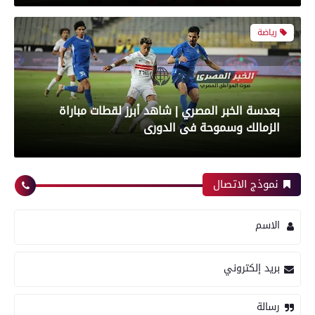
بعدسة الخبر المصري | شاهد أبرز لقطات مباراة
الزمالك وسموحة فى الدورى
رياضة
حوادث وقضايا
نموذج الاتصال
أبرز لقطات الشوط الأول لمباراة الزمالك وسموحه
الاسم
فى الدورى
العثور على جثة شاب غريق طافية فى مياه بحر
تنهله بمدينة الفيوم
بريد إلكتروني
معرض صور
رسالة