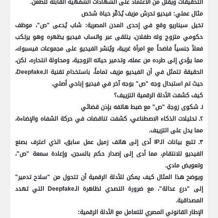
التحقيقات ويقلل من الاعتماد على الشهادات الشفهية القابلة للطعن.
مثال عملي: فيديو تحرش مزيف يُدَمِّر حياة شخص
تخيل سيناريو وقع في إحدى المدن المصرية: شاب يُدعى "ص"، موظف
حكومي متزوج وله طفلان، يتلقى عبر واتساب فيديو يظهره وهو يرتكب
فعلاً جنسياً فاضحاً مع امرأة غريبة، ويُنشر الفيديو على مجموعات فيسبوك،
مما يؤدي إلى طرده من عمله، وتدمير حياته الزوجية، ومحاولة انتحاره، لكن،
الحقيقة تتمثل في أن الفيديو مزيف تماماً، باستخدام تقنية الـDeepfake،
حيث تم استبدال وجه "ص" بوجه آخر في فيديو إباحي أصلي.
كيف كشفت الأدلة الرقمية التزييف؟
١ـ شكوى زوجة "ص" مع ضبط هاتفه بإذن قضائي
٢ـ تحليلات الذكاء الاصطناعي، كشفت تناقضات في حركة الشفاه والإضاءة،
مما يدل على التزييف.
٣ـ تتبع بيانات الـIP أدى إلى هاتف زميل عمل سابق، الذي اعترف بصنع
الفيديو للانتقام، مما أدى إلى إصدار حكم بالسجن، وإعادة سمعة "ص"،
وتعويض مادي.
ويوضح هذا المثال كيف يمكن للأدلة الرقمية أن تتحول من "سلاح تدمير"
إلى "درع عدالة"، مع ضرورة التصدي لظاهرة الـDeepfake التي تهدد
المصداقية.
الإطار القانوني المصري للتعامل مع الأدلة الرقمية: