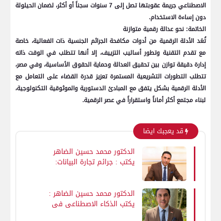
الاصطناعي جريمة عقوبتها تصل إلى 7 سنوات سجناً أو أكثر، لضمان الحيلولة
دون إساءة الاستخدام.
الخاتمة: نحو عدالة رقمية متوازنة
تُعَد الأدلة الرقمية من أدوات مكافحة الجرائم الجنسية ذات الفعالية، خاصة
مع تقدم التقنية وتطور أساليب التزييف، إلا أنها تتطلب في الوقت ذاته
إدارة دقيقة توازن بين تحقيق العدالة وحماية الحقوق الأساسية، وفي مصر،
تتطلب التطورات التشريعية المستمرة تعزيز قدرة القضاء على التعامل مع
الأدلة الرقمية بشكل يتفق مع المبادئ الدستورية والموثوقية التكنولوجية،
لبناء مجتمع أكثر أماناً واستقراراً في عصر الرقمية.
قد يعجبك ايضا
الدكتور محمد حسين الضاهر
يكتب : جرائم تجارة البيانات:
السوق السوداء التي تبيع
خصوصيتك بمليارات!
الدكتور محمد حسين الضاهر :
يكتب الذكاء الاصطناعي في
الاحتيال البنكي: كيف يعيد