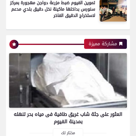
تموين الفيوم ضبط مزرعة دواجن مهجورة بمركز
سنورس بداخلها ماكينة نخل دقيق بلدي مدعم
رياضة
لاستخراج الدقيق الفاخر
اتحاد العاصمة الجزائرى بطلاً لكأس الكونفدرالية
مشاركة مميزة
الإفريقية للمرة الثانية في تاريخه
رياضة
بعدسة الخبر المصري| شاهد أبرز لقطات الشوط
الأول لمباراة الزمالك واتحاد العاصمة الجزائري فى
العثور على جثة شاب غريق طافية فى مياه بحر تنهله
نهائي كأس الكونفدرالية الإفريقية
بمدينة الفيوم
مختار لك