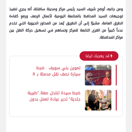
ومن جانبه، أوضح شريف السيد رئيس مركز ومدينة ساقلتة، أنه يجري تنفيذ
توجيهات السيد المحافظ بالمتابعة اليومية لأعمال الرصف ورفع كفاءة
الطرق العامة، مشيرًا إلى أن الطريق يُعد من المحاور الحيوية التي تخدم
عدداً كبيراً من القرى التابعة للمركز وتساهم في تسهيل حركة النقل بين
مراكز المحافظة.
قد يعجبك ايضا
تموين بني سويف : ضبط
سيارة نصف نقل محملة بـ 8
أطنان من اللبن الفرز غير صالح
للاستهلاك الآدمي
ضبط سيدة تنتحل صفة "طبيبة
جلدية" تدير عيادة تعمل بدون
ترخيص بالمنوفية