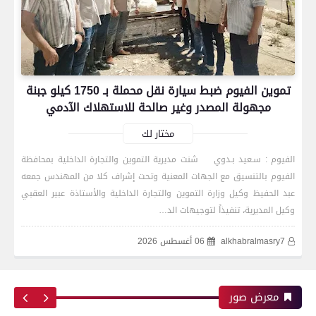
تموين الفيوم ضبط سيارة نقل محملة بـ 1750 كيلو جبنة
مجهولة المصدر وغير صالحة للاستهلاك الآدمي
مختار لك
الفيوم : سـعيد بـدوي شنت مديرية التموين والتجارة الداخلية بمحافظة
الفيوم بالتنسيق مع الجهات المعنية وتحت إشراف كلا من المهندس جمعه
رياضة
عبد الحفيظ وكيل وزارة التموين والتجارة الداخلية والأستاذة عبير العقبي
وكيل المديرية، تنفيذاً لتوجيهات الد…
alkhabralmasry7
06 أغسطس 2026
اتحاد العاصمة الجزائرى بطلاً لكأس الكونفدرالية
الإفريقية للمرة الثانية في تاريخه
معرض صور