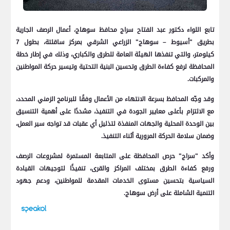
تابع اللواء دكتور عبد الفتاح سراج محافظ سوهاج، أعمال الرصف الجارية
بطريق "أسيوط – سوهاج" الزراعي الشرقي بمركز ساقلتة، بطول 7
كيلومتر، والتي تنفذها الهيئة العامة للطرق والكباري، وذلك في إطار خطة
المحافظة لرفع كفاءة الطرق وتحسين البنية التحتية وتيسير حركة المواطنين
والمركبات.
وقد وجّه المحافظ بسرعة الانتهاء من الأعمال وفقًا للبرنامج الزمني المحدد،
مع الالتزام بأعلى معايير الجودة في التنفيذ، مشددًا على أهمية التنسيق
بين الوحدة المحلية والجهات المنفذة لتذليل أي عقبات قد تواجه سير العمل،
وضمان سلامة الحركة المرورية أثناء التنفيذ.
وأكد "سراج" حرص المحافظة على المتابعة المستمرة لمشروعات الرصف
ورفع كفاءة الطرق بمختلف المراكز والقرى، تنفيذًا لتوجيهات القيادة
السياسية بتحسين مستوى الخدمات المقدمة للمواطنين، ودعم جهود
التنمية الشاملة على أرض سوهاج.