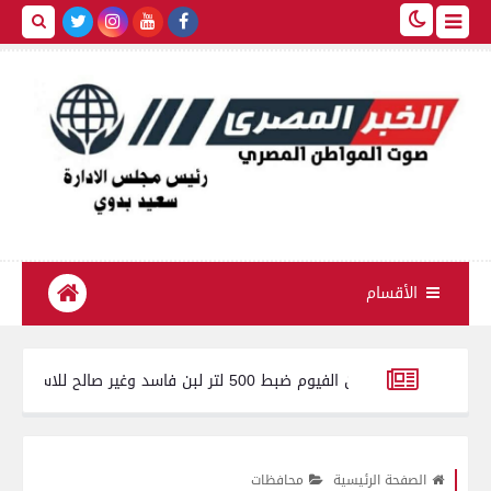
الأقسام
تموين الفيوم ضبط 500 لتر لبن فاسد وغير صالح للاستهلاك الآدمى قبل طرحه بالأسواق
مل المستمر على تطوير أدوات الدعم وضمان تقديم الدعم اللازم للشرائح ا
الصفحة الرئيسية
محافظات