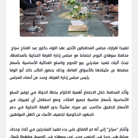
تنفيذا لقرارات مجلس المحافظين الآخير، عقد اللواء دكتور عبد الفتاح سراج
محافظ سوهاج، اليوم، اجتماعا مع مجلس إدارة الغرفة التجارية بالمحافظة،
لبحث آليات تنفيذ مبادرتي بيع اللحوم والسلع الغذائية الأساسية بأسعار
مخفضة عن مثيلاتها بالأسواق العامة، وذلك بحضور النائب خالد أبو الوفا
رئيس مجلس إدارة الغرفة، وعدد من أعضاء المجلس.
وأكد المحافظ خلال الاجتماع أهمية الالتزام بخطة الدولة في توفير السلع
الأساسية بأسعار مناسبة لجميع الفئات، ومنع استغلال أي تغييرات في
الأسعار لتحقيق مكاسب غير مبررة، مشيدًا بدور الغرفة التجارية في دعم
الجهود الحكومية لتخفيف الأعباء عن كاهل المواطنين.
وأشار "سراج" إلى أنه تم الاتفاق على بدء تنفيذ المبادرتين في ثلاث وحدات
محلية هي جرجا في الجنوب، وحي غرب سوهاج في الوسط، وطهطا شمال