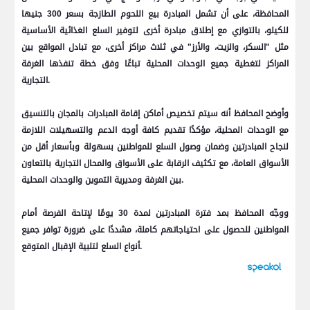
المحافظة، على أن تشمل المبادرة بيع اللحوم الطازجة بسعر 300 جنيها
للكيلو، بالتوازي مع إطلاق مبادرة أخرى لتوفير السلع الغذائية الأساسية
مثل "السكر، والزيت، والأرز" في ثلاث مراكز أخرى، مع تبادل المواقع بين
المراكز لتغطية جميع الوحدات المحلية تباعًا وفق خطة تنفذها الغرفة
التجارية.
وأوضح المحافظ أنه سيتم تخصيص أماكن إقامة المبادرات بالمجان بالتنسيق
مع الوحدات المحلية، مؤكدًا تقديم كافة أوجه الدعم والتسهيلات اللازمة
لنجاح المبادرتين وضمان وصول السلع للمواطنين بسهولة وبأسعار أقل من
الأسواق العامة، مع تكثيف الرقابة على الأسواق والمحال التجارية بالتعاون
بين الغرفة ومديرية التموين والوحدات المحلية.
ووجّه المحافظ بمد فترة المبادرتين لمدة 30 يومًا لإتاحة الفرصة أمام
المواطنين للحصول على احتياجاتهم كاملة، مشددًا على ضرورة توافر جميع
أنواع السلع لتلبية الإقبال المتوقع.