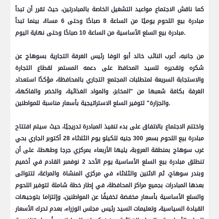
كما ناقش الاجتماع مواعيد التشغيل الخاصة بالمبادرتين، حيث تقرر أن تبدأ
مبادرة بيع اللحوم يوميًا من الساعة 8 صباحًا وحتى 6 مساءً، بينما تبدأ
مبادرة بيع السلع الأساسية من الساعة 10 صباحًا وحتى نهاية اليوم.
من جانبه، أعرب النائب خالد أبو الوفا رئيس الغرفة التجارية بسوهاج عن
شكره وتقديره للسيد المحافظ على دعمه المستمر لقطاع التجارة
والاستجابة السريعة لمتطلبات المجتمع التجاري بالمحافظة، مؤكدًا استعداد
الغرفة بكافة شعبها من "المخابز، والمواد الغذائية، والخضر والفاكهة،
والجزارة" لتوفير السلع الاستراتيجية بأسعار مناسبة للمواطنين.
واختتم الاجتماع بالاتفاق على بدء تنفيذ المبادرة تدريجيًا، حيث سيتم افتتاح
مبادرة بيع اللحوم بسعر 300 جنيه للكيلو يوم الثلاثاء 28 أكتوبر الجاري بحي
غرب سوهاج بمنطقة العروبة، يليها الأربعاء بمركزي جرجا وطهطا، على أن
تنطلق مبادرة بيع السلع الأساسية يوم الأحد 2 نوفمبر القادم في أخميم
وبندر سوهاج، ثم الاثنين والثلاثاء في مركزي المنشاة والمراغة، لتتوالى
بعدها المبادرات بجميع مراكز المحافظة، في إطار خطة شاملة لتوفير اللحوم
والسلع الأساسية بأسعار مخفضة تخفيفًا عن المواطنين، وإلتزاما بتوجيهات
القيادة السياسية، وتعليمات السيد رئيس مجلس الوزراء، بعدم تحرك الأسعار