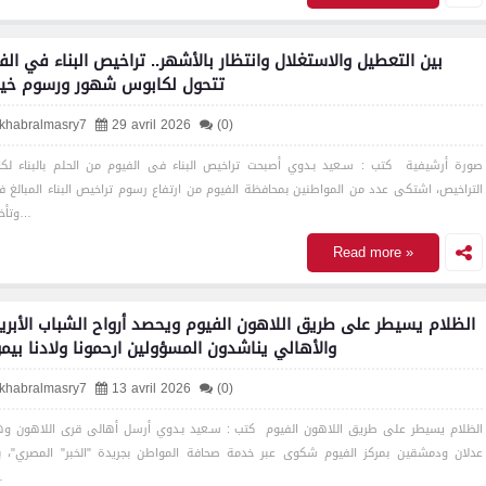
بين التعطيل والاستغلال وانتظار بالأشهر.. تراخيص البناء في الف
تتحول لكابوس شهور ورسوم خيا
lkhabralmasry7
29 avril 2026
(0)
صورة أرشيفية كتب : سـعيد بـدوي أصبحت تراخيص البناء فى الفيوم من الحلم بالبناء لك
التراخيص، اشتكى عدد من المواطنين بمحافظة الفيوم من ارتفاع رسوم تراخيص البناء المبالغ في
وتأخر إجرا…
Read more »
الظلام يسيطر على طريق اللاهون الفيوم ويحصد أرواح الشباب الأبرياء
والأهالي يناشدون المسؤولين ارحمونا ولادنا بيمو
lkhabralmasry7
13 avril 2026
(0)
الظلام يسيطر على طريق اللاهون الفيوم كتب : سـعيد بـدوي أرسل أهالى قرى اللاهون وه
عدلان ودمشقين بمركز الفيوم شكوى عبر خدمة صحافة المواطن بجريدة "الخبر" المصري"، 
ظل