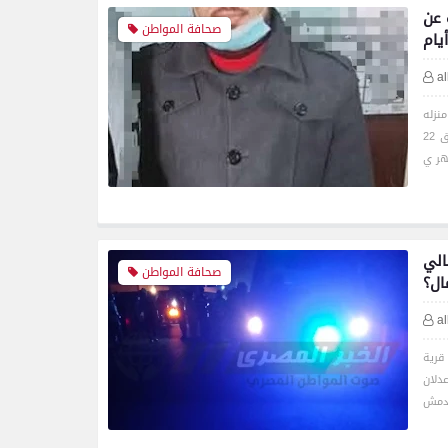
 عن
صحافة المواطن
يام
a
الغ من العمر 47 عامًا، عن منزله
الكائن بمنطقة حى راشد فى محافظة سوهاج، منذ يوم الاثنين الساعة التاسعة صباحا الموافق 22
الي
صحافة المواطن
ال؟
a
قرية
دلان