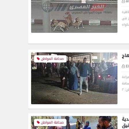
a
اهرة
ئ فى
صحافة المواطن
E
راغة
حافة
دية
صحافة المواطن
قيق