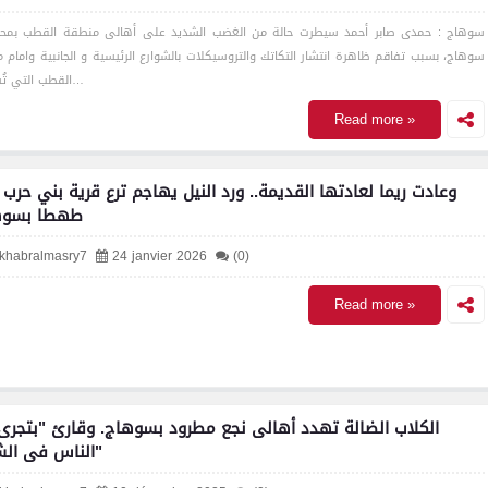
سوهاج : حمدى صابر أحمد سيطرت حالة من الغضب الشديد على أهالى منطقة القطب بمح
سوهاج، بسبب تفاقم ظاهرة انتشار التكاتك والتروسيكلات بالشوارع الرئيسية و الجانبية وامام 
القطب التي تُسببت…
Read more »
وعادت ريما لعادتها القديمة.. ورد النيل يهاجم ترع قرية بني حرب
طهطا بسوه
lkhabralmasry7
24 janvier 2026
(0)
Read more »
الكلاب الضالة تهدد أهالى نجع مطرود بسوهاج. وقارئ "بتجرى 
الناس فى الشارع"