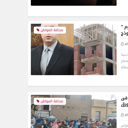
" رسوم مبالغ فيها " من 20 إلى 28 ألف للنصف قيراط.. أهالي الفيوم
صحافة المواطن
وذج
يف
a
دسية
قطاع
 فى
صحافة المواطن
ورق
a
ابير