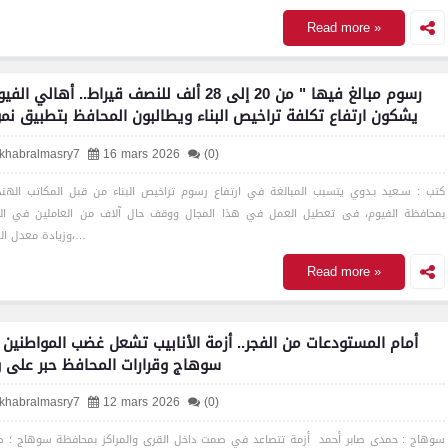
Read more »
يشكون ارتفاع تكلفة تراخيص البناء ويطالبون المحافظ بتطبيق نم
بني سو
lkhabralmasry7
16 mars 2026
(0)
كتب : سـعيد بـدوي يتسبب المبالغة في ارتفاع رسوم تراخيص البناء من قبل المكاتب الهن
بمحافظة الفيوم، فى تعطيل العمل في هذا المجال ووقف حال آلاف من العاملين في ال
وزيادة معدل البطالة،…
Read more »
أمام المستودعات من الفجر.. أزمة الأنابيب تشعل غضب المواطنين
سوهاج وقرارات المحافظ حبر على 
lkhabralmasry7
12 mars 2026
(0)
سوهاج : حمدى صابر أحمد أزمة تتصاعد في صمت داخل القرى والمراكز بمحافظة سوهاج ؛ طو