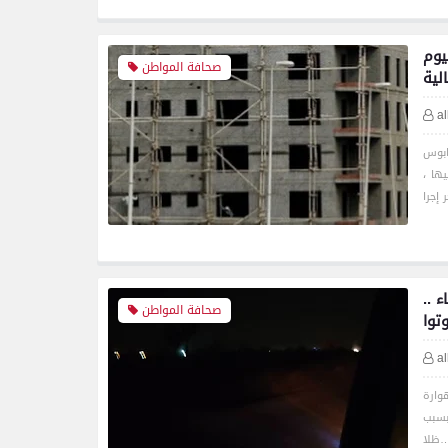
يوم
صحافة المواطن
لية
a
ابوس
ها ،
 ..
صحافة المواطن
توا
a
وارة
بسبب
ا…