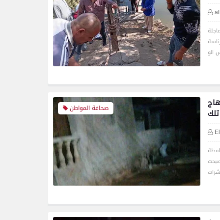
a
اجلة
ئاسة
هاج
صحافة المواطن
تلك
يئية
E
افظة
صبحت