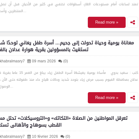
تمتد لساعات أمام مستودعات الغاز، أسطوانات تختفي في كثير من الأحيان قبل أن تصل
المنتظرين، وأسعار ت…
Read more »
معاناة يومية وحياة تحولت إلى جحيم… أسرة طفل يعاني توحدًا شدي
تستغيث بالمسؤولين بقرية هوارة عدلان بالف
lkhabralmasry7
09 mars 2026
(0)
كتب : سعيد بدوي مأساة يومية يعيشها أسرة الطفل زياد يبلغ من ا
عدلان بمحافظة الفيوم ،بسبب مرض زياد بتوحد شديد وحالات هياج حاد منذ طفولته حتى الآن ،
الوصول لعل…
Read more »
تعرقل المواطنين من الصلاة «التكاتك» و«التروسيكلات» تحتل م
القطب بسوهاج والأهالى تست
lkhabralmasry7
10 février 2026
(0)