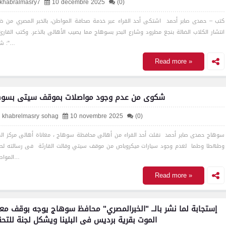
lkhabralmasry7
10 décembre 2025
(0)
كتب – حمدى صابر أحمد اشتكى أحد القراء عبر خدمة صحافة المواطن، بالخبر المصري من ظ
انتشار الكلاب الضالة بنجع مطرود وشارع البحر بسوهاج مما يصيب الأهالى بالذعر. وكتب القار
شكواه :"…
Read more »
شكوى من عدم وجود مواصلات بموقف سيتى بسوهاج
l khabrelmasry sohag
10 novembre 2025
(0)
سوهاج حمدى صابر أحمد نقلت أحد القراء من أهالى محافظة سوهاج ، معاناة أهالى مركز الم
وطهطا وطما لعدم وجود سيارات ميكروباص من موقف سيتي وقالت القارئة فى رسالته لص
المواطن: "ا…
Read more »
إستجابة لما نشر بالــ "الخبرالمصري" محافظ سوهاج يوجه بوقف مع
الموت بقرية برديس فى البلينا ويشكل لجنة للتح