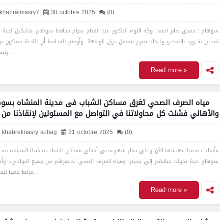
lkhabralmasry7
30 octobre 2025
(0)
سوهاج : حمدى صابر احمد وجَّه اللواء الدكتور عبد الفتاح سراج محافظ سوهاج، بتشكيل لجنة ع
لفحص ما ورد بالفيديو وإعداد تقرير مفصل حول الواقعة. وأوضح المحافظ أن اللجنة ستكون بر
رئيس الو…
Read more »
مياه الصرف الصحي تغرق مساكن الشباب فى مدينة المنشاه بسو
والأهالي فشلت كل محاولاتنا في التواصل مع المسئولين لإنقاذنا من 
الكارثة الب
l khabrelmasry sohag
21 octobre 2025
(0)
مأساة حقيقية يعيشها الآن وعلى مدار شهر مضى أهالى مساكن الشباب بمدينة المنشاة بمح
سوهاج حيث تحولت حياتهم إلى جحيم، ومياه الصرف الصحى تحاصرهم من جميع النواحى،. وأ
مرتعا خصبا للحشرات…
Read more »