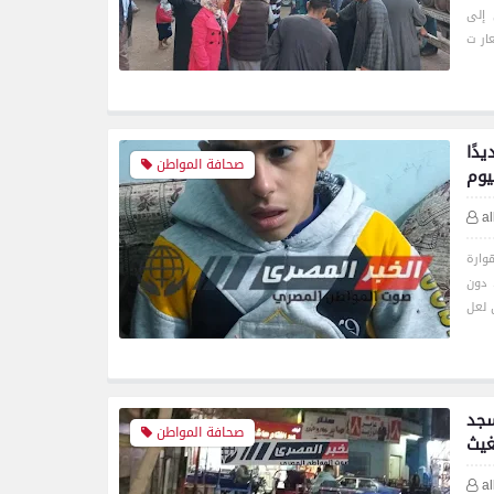
 إلى
دًا
صحافة المواطن
يوم
a
لعمر 15 عاما بقرية هوارة
 دون
سجد
صحافة المواطن
غيث
a