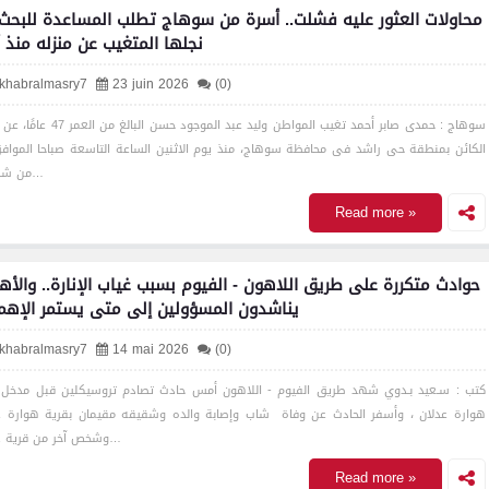
محاولات العثور عليه فشلت.. أسرة من سوهاج تطلب المساعدة للبحث
نجلها المتغيب عن منزله منذ أ
lkhabralmasry7
23 juin 2026
(0)
سوهاج : حمدى صابر أحمد تغيب المواطن وليد عبد الموجود حسن الب
من شهر ي…
Read more »
حوادث متكررة على طريق اللاهون - الفيوم بسبب غياب الإنارة.. والأه
يناشدون المسؤولين إلى متى يستمر الإهم
lkhabralmasry7
14 mai 2026
(0)
كتب : سـعيد بـدوي شهد طريق الفيوم - اللاهون أمس حادث تصادم تروسيكلين قبل مدخل 
هوارة عدلان ، وأسفر الحادث عن وفاة شاب وإصابة والده وشقيقه مقيمان بقرية هوارة ع
وشخص آخر من قرية دمش…
Read more »