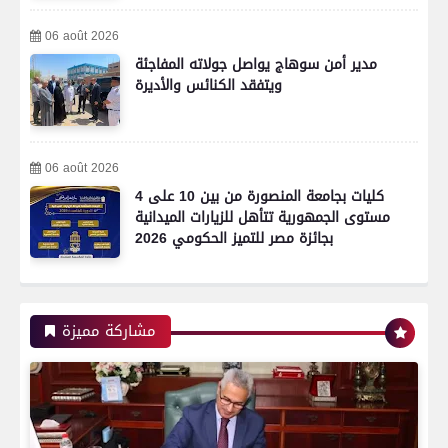
06 août 2026
مدير أمن سوهاج يواصل جولاته المفاجئة
ويتفقد الكنائس والأديرة
رياضة
06 août 2026
4 كليات بجامعة المنصورة من بين 10 على
اتحاد العاصمة الجزائرى بطلاً لكأس الكونفدرالية
مستوى الجمهورية تتأهل للزيارات الميدانية
الإفريقية للمرة الثانية في تاريخه
بجائزة مصر للتميز الحكومي 2026
رياضة
مشاركة مميزة
بعدسة الخبر المصري| شاهد أبرز لقطات الشوط
الأول لمباراة الزمالك واتحاد العاصمة الجزائري فى