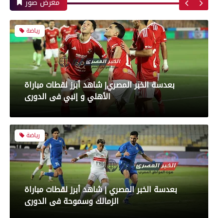
معرض صور
رياضة
بعدسة الخبر المصري | شاهد أبرز لقطات مباراة
الزمالك وسموحة فى الدورى
محافظات
رياضة
محافظ بني سويف يعتمد تخفيض تنسيق القبول
بالثانوي العام من 236 إلى 231 درجة .. والخدمات
أبرز لقطات الشوط الأول لمباراة الزمالك وسموحه
من 210 درجة إلى 209
فى الدورى