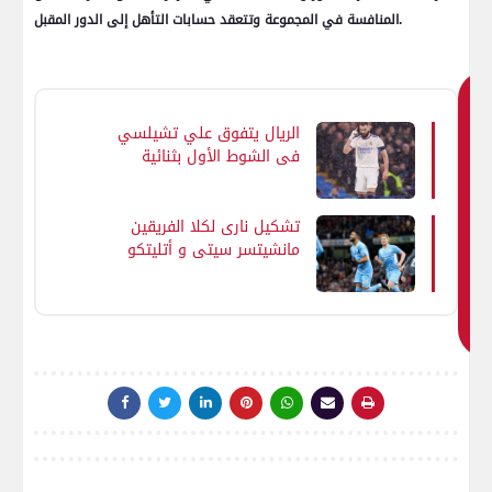
المنافسة في المجموعة وتتعقد حسابات التأهل إلى الدور المقبل.
ق
الريال يتفوق علي تشيلسي
د
في الشوط الأول بثنائية
ي
ع
جب
تشكيل نارى لكلا الفريقين
مانشيتسر سيتي و أتليتكو
ك
مدريد فى دورى الابطال
اي
ض
ا