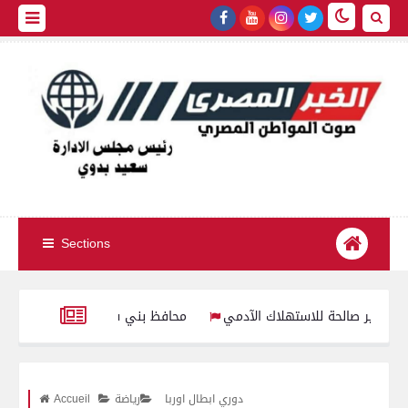
Sections
محافظ بني سويف يعتمد تخفيض تنسيق الق
 حركة مديري ووكلاء مديريات الشئون الصحية بمحافظات الجمهورية لعام 2026
دوري ابطال اوربا
رياضة
Accueil