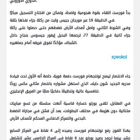
الدوري الأوروبي.
بدأ فورست اللقاء بقوة هجومية واضحة، وتمكن من افتتاح التسجيل مبكرًا
في الدقيقة 19 عبر مورجان جيبس وايت من ركلة جزاء نفذها بثقة.
وفي الشوط الثاني، واصل أصحاب الأرض ضغطهم حتى حصلوا على ركلة
جزاء ثانية في الدقيقة 77، ترجمها البديل إيغور جيسوس بنجاح داخل
الشباك، مؤكدًا تفوق فريقه أمام جماهيره.
جاء الانتصار ليمنح نوتنجهام فورست دفعة قوية، خاصة أنه الأول تحت قيادة
مدربه الجديد شون دايك، الذي استهل مشواره بانتصار مثالي عكس روحًا
تنافسية عالية وتنظيمًا دفاعيًا صلبًا من الفريق الإنجليزي.
في المقابل، تلقى بورتو خسارة قاسية أنهت سلسلة من تسع مباريات
متتالية دون هزيمة في مختلف البطولات، بعد أن فشل في مجاراة الضغط
البدني والتمركز الدفاعي المحكم لأصحاب الأرض.
بهذا الفوز، رفع نوتنجهام فورست رصيده إلى 4 نقاط في المركز السابع
عشر، بينما تجمد رصيد بورتو عند 6 نقاط في المركز الخامس عشر، لتشتعل